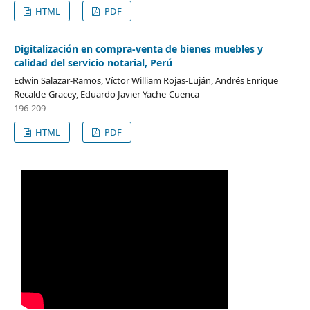
HTML
PDF
Digitalización en compra-venta de bienes muebles y
calidad del servicio notarial, Perú
Edwin Salazar-Ramos, Víctor William Rojas-Luján, Andrés Enrique
Recalde-Gracey, Eduardo Javier Yache-Cuenca
196-209
HTML
PDF