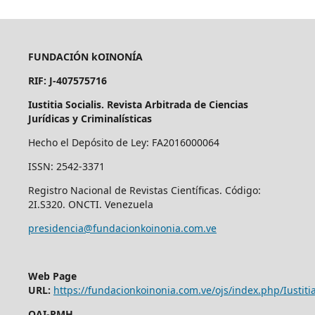
FUNDACIÓN kOINONÍA
RIF: J-407575716
Iustitia Socialis. Revista Arbitrada de Ciencias
Jurídicas y Criminalísticas
Hecho el Depósito de Ley: FA2016000064
ISSN: 2542-3371
Registro Nacional de Revistas Científicas. Código:
2I.S320. ONCTI. Venezuela
presidencia@fundacionkoinonia.com.ve
Web Page
URL:
https://fundacionkoinonia.com.ve/ojs/index.php/Iustitia
OAI-PMH