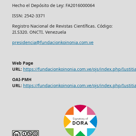
Hecho el Depósito de Ley: FA2016000064
ISSN: 2542-3371
Registro Nacional de Revistas Científicas. Código:
2I.S320. ONCTI. Venezuela
presidencia@fundacionkoinonia.com.ve
Web Page
URL:
https://fundacionkoinonia.com.ve/ojs/index.php/Iustitia
OAI-PMH
URL:
https://fundacionkoinonia.com.ve/ojs/index.php/Iustitia