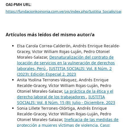
OAI-PMH URL:
https://fundacionkoinonia.com.ve/ojs/index.php/Iustitia_Socialis/oai
Artículos más leídos del mismo autor/a
Elsa Carola Correa-Calderón, Andrés Enrique Recalde-
Gracey, Victor William Rojas-Luján, Pedro Otoniel
Morales-Salazar,
Desnaturalización del contrato de
locación de servicios en la vulneración de derechos
laborales, Perú
,
IUSTITIA SOCIALIS: Vol. 8 Núm. 2
(2023): Edición Especial 2. 2023
Anita Ysolina Terrones-Vásquez, Andrés Enrique
Recalde-Gracey, Víctor William Rojas-Luján, Pedro
Otoniel Morales-Salazar,
La práctica de la ética y el
derecho laboral de los trabajadores
,
IUSTITIA
SOCIALIS: Vol. 8 Núm. 15 (8): Julio - Diciembre. 2023
Sonia Lillete Terrones-Olórtiga, Andrés Enrique
Recalde-Gracey, Victor William Rojas-Luján, Pedro
Otoniel Morales-Salazar,
Ineficacia de las medidas de
protección a mujeres víctimas de violencia. Caso: