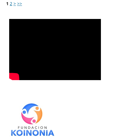
1
2
>
>>