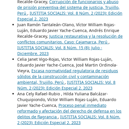
Recalde-Gracey,
Corrupción de funcionarios y abuso
de prisión preventiva del sistema de justicia, Trujillo,
Perú
,
IUSTITIA SOCIALIS: Vol. 8 Núm. 2 (2023): Edición
Especial 2. 2023
Juan Ramón Tantaleán-Olano, Víctor William Rojas-
Luján, Eduardo Javier Yache-Cuenca, Andrés Enrique
Recalde-Gracey,
Justicia restaurativa y la resolución de
conflictos comunitarios. Caso: Cajamarca, Perú
,
IUSTITIA SOCIALIS: Vol. 8 Núm. 15 (8): Julio -
Diciembre. 2023
Celia Janet Vigo-Rojas, Victor William Rojas-Luján,
Eduardo Javier Yache-Cuenca, José Martin Ordinola-
Vieyra,
Escasa normatividad regulatoria de residuos
sólidos de la construcción civil y contaminación
ambiental, Trujillo, Perú
,
IUSTITIA SOCIALIS: Vol. 8
Núm. 2 (2023): Edición Especial 2. 2023
Ana Cely Rafael-Rubio , Hilda Yuliana Balcázar-
Chuquipiondo, Víctor William Rojas-Luján, Eduardo
Javier Yache-Cuenca,
Proceso penal inmediato
reformado y afectación del derecho de defensa en los
delitos de flagrancia
,
IUSTITIA SOCIALIS: Vol. 8 Núm.
2 (2023): Edición Especial 2. 2023