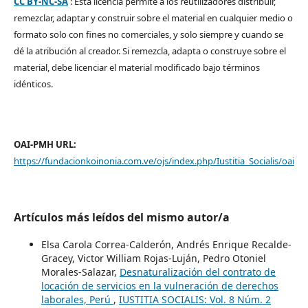
CC BY-NC-SA
: Esta licencia permite a los reutilizadores distribuir,
remezclar, adaptar y construir sobre el material en cualquier medio o
formato solo con fines no comerciales, y solo siempre y cuando se
dé la atribución al creador. Si remezcla, adapta o construye sobre el
material, debe licenciar el material modificado bajo términos
idénticos.
OAI-PMH URL:
https://fundacionkoinonia.com.ve/ojs/index.php/Iustitia_Socialis/oai
Artículos más leídos del mismo autor/a
Elsa Carola Correa-Calderón, Andrés Enrique Recalde-
Gracey, Victor William Rojas-Luján, Pedro Otoniel
Morales-Salazar,
Desnaturalización del contrato de
locación de servicios en la vulneración de derechos
laborales, Perú
,
IUSTITIA SOCIALIS: Vol. 8 Núm. 2