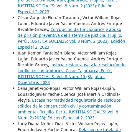
IUSTITIA SOCIALIS: Vol. 8 Núm. 2 (2023): Edición
Especial 2. 2023
César Augusto Florián-Tacanga , Victor William Rojas-
Luján, Eduardo Javier Yache-Cuenca, Andrés Enrique
Recalde-Gracey,
Corrupción de funcionarios y abuso
de prisión preventiva del sistema de justicia, Trujillo,
Perú
,
IUSTITIA SOCIALIS: Vol. 8 Núm. 2 (2023): Edición
Especial 2. 2023
Juan Ramón Tantaleán-Olano, Víctor William Rojas-
Luján, Eduardo Javier Yache-Cuenca, Andrés Enrique
Recalde-Gracey,
Justicia restaurativa y la resolución de
conflictos comunitarios. Caso: Cajamarca, Perú
,
IUSTITIA SOCIALIS: Vol. 8 Núm. 15 (8): Julio -
Diciembre. 2023
Celia Janet Vigo-Rojas, Victor William Rojas-Luján,
Eduardo Javier Yache-Cuenca, José Martin Ordinola-
Vieyra,
Escasa normatividad regulatoria de residuos
sólidos de la construcción civil y contaminación
ambiental, Trujillo, Perú
,
IUSTITIA SOCIALIS: Vol. 8
Núm. 2 (2023): Edición Especial 2. 2023
Lady Diana Núñez-Diaz, Víctor William Rojas-Luján,
Eduardo Javier Yache-Cuenca ,
Relación de tutela de