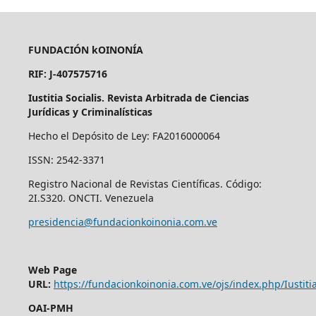
FUNDACIÓN kOINONÍA
RIF: J-407575716
Iustitia Socialis. Revista Arbitrada de Ciencias
Jurídicas y Criminalísticas
Hecho el Depósito de Ley: FA2016000064
ISSN: 2542-3371
Registro Nacional de Revistas Científicas. Código:
2I.S320. ONCTI. Venezuela
presidencia@fundacionkoinonia.com.ve
Web Page
URL:
https://fundacionkoinonia.com.ve/ojs/index.php/Iustitia
OAI-PMH