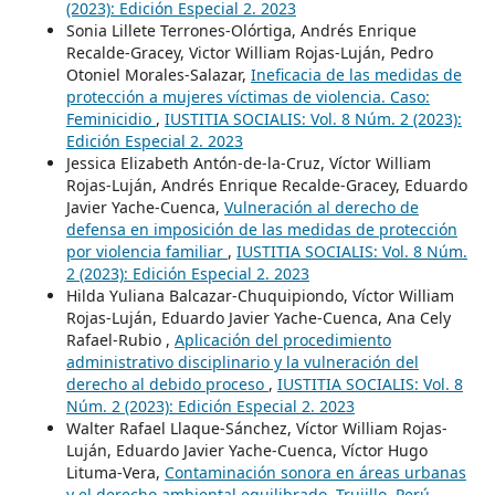
(2023): Edición Especial 2. 2023
Sonia Lillete Terrones-Olórtiga, Andrés Enrique
Recalde-Gracey, Victor William Rojas-Luján, Pedro
Otoniel Morales-Salazar,
Ineficacia de las medidas de
protección a mujeres víctimas de violencia. Caso:
Feminicidio
,
IUSTITIA SOCIALIS: Vol. 8 Núm. 2 (2023):
Edición Especial 2. 2023
Jessica Elizabeth Antón-de-la-Cruz, Víctor William
Rojas-Luján, Andrés Enrique Recalde-Gracey, Eduardo
Javier Yache-Cuenca,
Vulneración al derecho de
defensa en imposición de las medidas de protección
por violencia familiar
,
IUSTITIA SOCIALIS: Vol. 8 Núm.
2 (2023): Edición Especial 2. 2023
Hilda Yuliana Balcazar-Chuquipiondo, Víctor William
Rojas-Luján, Eduardo Javier Yache-Cuenca, Ana Cely
Rafael-Rubio ,
Aplicación del procedimiento
administrativo disciplinario y la vulneración del
derecho al debido proceso
,
IUSTITIA SOCIALIS: Vol. 8
Núm. 2 (2023): Edición Especial 2. 2023
Walter Rafael Llaque-Sánchez, Víctor William Rojas-
Luján, Eduardo Javier Yache-Cuenca, Víctor Hugo
Lituma-Vera,
Contaminación sonora en áreas urbanas
y el derecho ambiental equilibrado, Trujillo, Perú
,