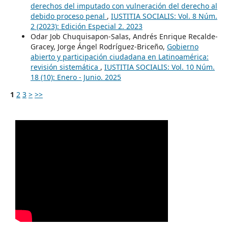
derechos del imputado con vulneración del derecho al
debido proceso penal
,
IUSTITIA SOCIALIS: Vol. 8 Núm.
2 (2023): Edición Especial 2. 2023
Odar Job Chuquisapon-Salas, Andrés Enrique Recalde-
Gracey, Jorge Ángel Rodríguez-Briceño,
Gobierno
abierto y participación ciudadana en Latinoamérica:
revisión sistemática
,
IUSTITIA SOCIALIS: Vol. 10 Núm.
18 (10): Enero - Junio. 2025
1
2
3
>
>>