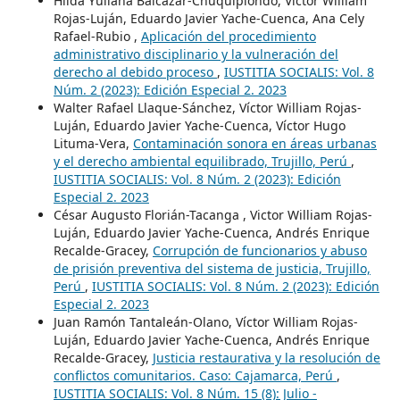
Hilda Yuliana Balcazar-Chuquipiondo, Víctor William
Rojas-Luján, Eduardo Javier Yache-Cuenca, Ana Cely
Rafael-Rubio ,
Aplicación del procedimiento
administrativo disciplinario y la vulneración del
derecho al debido proceso
,
IUSTITIA SOCIALIS: Vol. 8
Núm. 2 (2023): Edición Especial 2. 2023
Walter Rafael Llaque-Sánchez, Víctor William Rojas-
Luján, Eduardo Javier Yache-Cuenca, Víctor Hugo
Lituma-Vera,
Contaminación sonora en áreas urbanas
y el derecho ambiental equilibrado, Trujillo, Perú
,
IUSTITIA SOCIALIS: Vol. 8 Núm. 2 (2023): Edición
Especial 2. 2023
César Augusto Florián-Tacanga , Victor William Rojas-
Luján, Eduardo Javier Yache-Cuenca, Andrés Enrique
Recalde-Gracey,
Corrupción de funcionarios y abuso
de prisión preventiva del sistema de justicia, Trujillo,
Perú
,
IUSTITIA SOCIALIS: Vol. 8 Núm. 2 (2023): Edición
Especial 2. 2023
Juan Ramón Tantaleán-Olano, Víctor William Rojas-
Luján, Eduardo Javier Yache-Cuenca, Andrés Enrique
Recalde-Gracey,
Justicia restaurativa y la resolución de
conflictos comunitarios. Caso: Cajamarca, Perú
,
IUSTITIA SOCIALIS: Vol. 8 Núm. 15 (8): Julio -