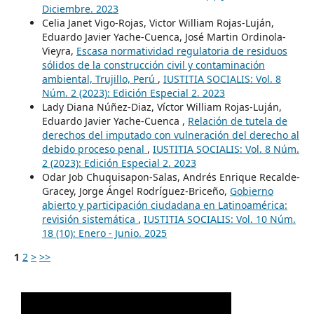
Diciembre. 2023
Celia Janet Vigo-Rojas, Victor William Rojas-Luján,
Eduardo Javier Yache-Cuenca, José Martin Ordinola-
Vieyra,
Escasa normatividad regulatoria de residuos
sólidos de la construcción civil y contaminación
ambiental, Trujillo, Perú
,
IUSTITIA SOCIALIS: Vol. 8
Núm. 2 (2023): Edición Especial 2. 2023
Lady Diana Núñez-Diaz, Víctor William Rojas-Luján,
Eduardo Javier Yache-Cuenca ,
Relación de tutela de
derechos del imputado con vulneración del derecho al
debido proceso penal
,
IUSTITIA SOCIALIS: Vol. 8 Núm.
2 (2023): Edición Especial 2. 2023
Odar Job Chuquisapon-Salas, Andrés Enrique Recalde-
Gracey, Jorge Ángel Rodríguez-Briceño,
Gobierno
abierto y participación ciudadana en Latinoamérica:
revisión sistemática
,
IUSTITIA SOCIALIS: Vol. 10 Núm.
18 (10): Enero - Junio. 2025
1
2
>
>>