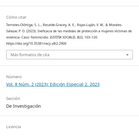
Cómo citar
Terrones-Olórtiga, S. L., Recalde-Gracey, A. E., Rojas-Luján, V. W., & Morales-
Salazar, P. O. (2023). Ineficacia de las medidas de protección a mujeres víctimas de
violencia. Caso: Feminicidio.
IUSTITIA SOCIALIS
,
8
(2), 103–120.
https://doi.org/10.35381/racji.v8i2.2900
Más formatos de cita
Número
Vol. 8 Núm. 2 (2023): Edición Especial 2. 2023
Sección
De Investigación
Licencia