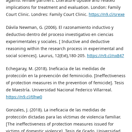
against female partners: Literature update and related
implications for treatment and evaluation. London: Family
Court Clinic. Londres: Family Court Clinic.
https://n9.cl/srexe
Dávila Newman, G. (2006). El razonamiento inductivo y
deductivo dentro del proceso investigativo en ciencias
experimentales y sociales. [ Inductive and deductive
reasoning within the research process in experimental and
social sciences]. Laurus, 12(Ext),180-205.
https://n9.cl/nx847
Echegaray, M. (2018). Ineficacia de las medidas de
protección en la prevención del feminicidio. [Ineffectiveness
of protection measures in the prevention of femicide]. Tesis
de Maestría. Universidad Nacional Federico Villarreal.
https://n9.cl/tlhw0
Gonzales, J. (2018). La ineficacia de las medidas de
protección dictadas para las víctimas de violencia familiar.
[The ineffectiveness of protection measures issued for
victims of domestic violence]. Tesis de Grado. Universidad