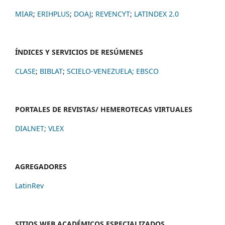
MIAR
;
ERIHPLUS
;
DOAJ
;
REVENCYT
;
LATINDEX 2.0
ÍNDICES Y SERVICIOS DE RESÚMENES
CLASE
;
BIBLAT
;
SCIELO-VENEZUELA;
EBSCO
PORTALES DE REVISTAS/ HEMEROTECAS VIRTUALES
DIALNET
;
VLEX
AGREGADORES
LatinRev
SITIOS WEB ACADÉMICOS ESPECIALIZADOS