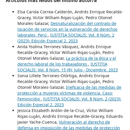
Artículos más leídos del mismo autor/a
Elsa Carola Correa-Calderón, Andrés Enrique Recalde-
Gracey, Victor William Rojas-Luján, Pedro Otoniel
Morales-Salazar,
Desnaturalización del contrato de
locación de servicios en la vulneración de derechos
laborales, Perú
,
IUSTITIA SOCIALIS: Vol. 8 Núm. 2
(2023): Edición Especial 2. 2023
Anita Ysolina Terrones-Vásquez, Andrés Enrique
Recalde-Gracey, Víctor William Rojas-Luján, Pedro
Otoniel Morales-Salazar,
La práctica de la ética y el
derecho laboral de los trabajadores
,
IUSTITIA
SOCIALIS: Vol. 8 Núm. 15 (8): Julio - Diciembre. 2023
Sonia Lillete Terrones-Olórtiga, Andrés Enrique
Recalde-Gracey, Victor William Rojas-Luján, Pedro
Otoniel Morales-Salazar,
Ineficacia de las medidas de
protección a mujeres víctimas de violencia. Caso:
Feminicidio
,
IUSTITIA SOCIALIS: Vol. 8 Núm. 2 (2023):
Edición Especial 2. 2023
Jessica Elizabeth Antón-de-la-Cruz, Víctor William
Rojas-Luján, Andrés Enrique Recalde-Gracey, Eduardo
Javier Yache-Cuenca,
Vulneración al derecho de
defensa en imposición de las medidas de protección