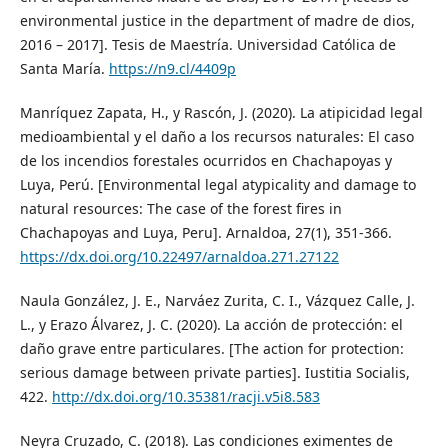
environmental justice in the department of madre de dios,
2016 – 2017]. Tesis de Maestría. Universidad Católica de
Santa María.
https://n9.cl/4409p
Manríquez Zapata, H., y Rascón, J. (2020). La atipicidad legal
medioambiental y el daño a los recursos naturales: El caso
de los incendios forestales ocurridos en Chachapoyas y
Luya, Perú. [Environmental legal atypicality and damage to
natural resources: The case of the forest fires in
Chachapoyas and Luya, Peru]. Arnaldoa, 27(1), 351-366.
https://dx.doi.org/10.22497/arnaldoa.271.27122
Naula González, J. E., Narváez Zurita, C. I., Vázquez Calle, J.
L., y Erazo Álvarez, J. C. (2020). La acción de protección: el
daño grave entre particulares. [The action for protection:
serious damage between private parties]. Iustitia Socialis,
422.
http://dx.doi.org/10.35381/racji.v5i8.583
Neyra Cruzado, C. (2018). Las condiciones eximentes de