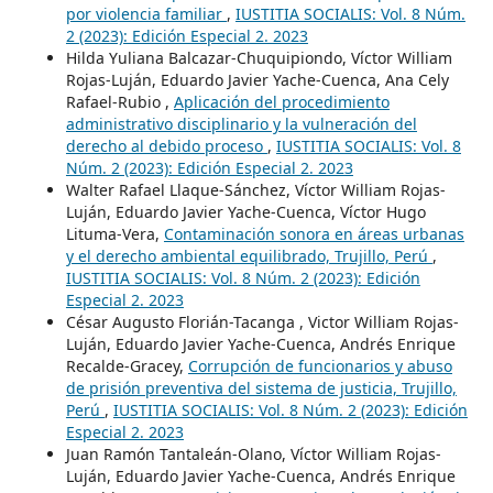
por violencia familiar
,
IUSTITIA SOCIALIS: Vol. 8 Núm.
2 (2023): Edición Especial 2. 2023
Hilda Yuliana Balcazar-Chuquipiondo, Víctor William
Rojas-Luján, Eduardo Javier Yache-Cuenca, Ana Cely
Rafael-Rubio ,
Aplicación del procedimiento
administrativo disciplinario y la vulneración del
derecho al debido proceso
,
IUSTITIA SOCIALIS: Vol. 8
Núm. 2 (2023): Edición Especial 2. 2023
Walter Rafael Llaque-Sánchez, Víctor William Rojas-
Luján, Eduardo Javier Yache-Cuenca, Víctor Hugo
Lituma-Vera,
Contaminación sonora en áreas urbanas
y el derecho ambiental equilibrado, Trujillo, Perú
,
IUSTITIA SOCIALIS: Vol. 8 Núm. 2 (2023): Edición
Especial 2. 2023
César Augusto Florián-Tacanga , Victor William Rojas-
Luján, Eduardo Javier Yache-Cuenca, Andrés Enrique
Recalde-Gracey,
Corrupción de funcionarios y abuso
de prisión preventiva del sistema de justicia, Trujillo,
Perú
,
IUSTITIA SOCIALIS: Vol. 8 Núm. 2 (2023): Edición
Especial 2. 2023
Juan Ramón Tantaleán-Olano, Víctor William Rojas-
Luján, Eduardo Javier Yache-Cuenca, Andrés Enrique