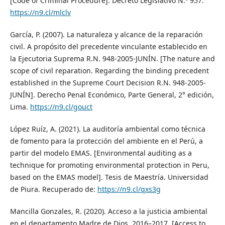
[Code of Criminal Procedure]. Decreto Legislativo N.º 957.
https://n9.cl/mlclv
García, P. (2007). La naturaleza y alcance de la reparación
civil. A propósito del precedente vinculante establecido en
la Ejecutoria Suprema R.N. 948-2005-JUNÍN. [The nature and
scope of civil reparation. Regarding the binding precedent
established in the Supreme Court Decision R.N. 948-2005-
JUNÍN]. Derecho Penal Económico, Parte General, 2° edición,
Lima.
https://n9.cl/gouct
López Ruíz, A. (2021). La auditoría ambiental como técnica
de fomento para la protección del ambiente en el Perú, a
partir del modelo EMAS. [Environmental auditing as a
technique for promoting environmental protection in Peru,
based on the EMAS model]. Tesis de Maestría. Universidad
de Piura. Recuperado de:
https://n9.cl/qxs3g
Mancilla Gonzales, R. (2020). Acceso a la justicia ambiental
en el departamento Madre de Dios, 2016–2017. [Access to