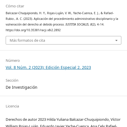
Cómo citar
Balcazar-Chuquipiondo, H. Y., Rojas-Luján, V. W., Yache-Cuenca, E. J., & Rafael-
Rubio , A. C. (2023). Aplicación del procedimiento administrativo disciplinario y la
vulneración del derecho al debido proceso.
IUSTITIA SOCIALIS
,
8
(2), 4–14.
https://doi.org/10.35381/racji.v8i2.2892
Más formatos de cita
Número
Vol. 8 Núm. 2 (2023): Edición Especial 2. 2023
Sección
De Investigación
Licencia
Derechos de autor 2023 Hilda Yuliana Balcazar-Chuquipiondo, Víctor
William Rojas-Luján, Eduardo Javier Yache-Cuenca, Ana Cely Rafael-