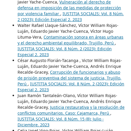
Javier Yache-Cuenca,
Vulneración al derecho de
defensa en imposición de las medidas de protección
por violencia familiar
,
IUSTITIA SOCIALIS: Vol. 8 Núm.
2 (2023): Edición Especial 2. 2023
Walter Rafael Llaque-Sánchez, Víctor William Rojas-
Luján, Eduardo Javier Yache-Cuenca, Víctor Hugo
Lituma-Vera,
Contaminación sonora en áreas urbanas
y el derecho ambiental equilibrado, Trujillo, Perú
,
IUSTITIA SOCIALIS: Vol. 8 Núm. 2 (2023): Edición
Especial 2. 2023
César Augusto Florián-Tacanga , Victor William Rojas-
Luján, Eduardo Javier Yache-Cuenca, Andrés Enrique
Recalde-Gracey,
Corrupción de funcionarios y abuso
de prisión preventiva del sistema de justicia, Trujillo,
Perú
,
IUSTITIA SOCIALIS: Vol. 8 Núm. 2 (2023): Edición
Especial 2. 2023
Juan Ramón Tantaleán-Olano, Víctor William Rojas-
Luján, Eduardo Javier Yache-Cuenca, Andrés Enrique
Recalde-Gracey,
Justicia restaurativa y la resolución de
conflictos comunitarios. Caso: Cajamarca, Perú
,
IUSTITIA SOCIALIS: Vol. 8 Núm. 15 (8): Julio -
Diciembre. 2023
Celia Janet Vigo-Rojas, Victor William Rojas-Luján,