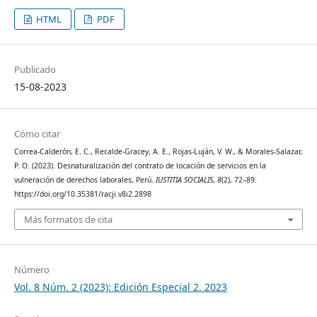
HTML
PDF
Publicado
15-08-2023
Cómo citar
Correa-Calderón, E. C., Recalde-Gracey, A. E., Rojas-Luján, V. W., & Morales-Salazar,
P. O. (2023). Desnaturalización del contrato de locación de servicios en la
vulneración de derechos laborales, Perú.
IUSTITIA SOCIALIS
,
8
(2), 72–89.
https://doi.org/10.35381/racji.v8i2.2898
Más formatos de cita
Número
Vol. 8 Núm. 2 (2023): Edición Especial 2. 2023