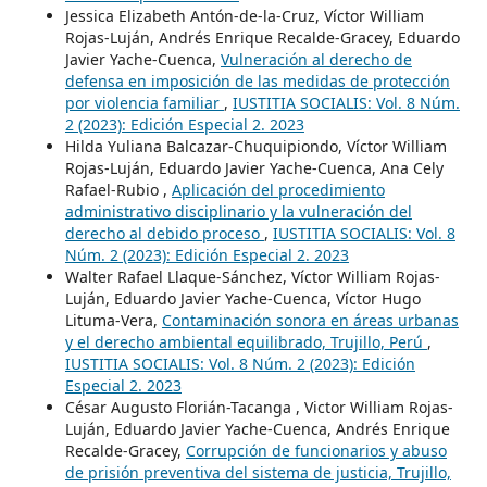
Jessica Elizabeth Antón-de-la-Cruz, Víctor William
Rojas-Luján, Andrés Enrique Recalde-Gracey, Eduardo
Javier Yache-Cuenca,
Vulneración al derecho de
defensa en imposición de las medidas de protección
por violencia familiar
,
IUSTITIA SOCIALIS: Vol. 8 Núm.
2 (2023): Edición Especial 2. 2023
Hilda Yuliana Balcazar-Chuquipiondo, Víctor William
Rojas-Luján, Eduardo Javier Yache-Cuenca, Ana Cely
Rafael-Rubio ,
Aplicación del procedimiento
administrativo disciplinario y la vulneración del
derecho al debido proceso
,
IUSTITIA SOCIALIS: Vol. 8
Núm. 2 (2023): Edición Especial 2. 2023
Walter Rafael Llaque-Sánchez, Víctor William Rojas-
Luján, Eduardo Javier Yache-Cuenca, Víctor Hugo
Lituma-Vera,
Contaminación sonora en áreas urbanas
y el derecho ambiental equilibrado, Trujillo, Perú
,
IUSTITIA SOCIALIS: Vol. 8 Núm. 2 (2023): Edición
Especial 2. 2023
César Augusto Florián-Tacanga , Victor William Rojas-
Luján, Eduardo Javier Yache-Cuenca, Andrés Enrique
Recalde-Gracey,
Corrupción de funcionarios y abuso
de prisión preventiva del sistema de justicia, Trujillo,