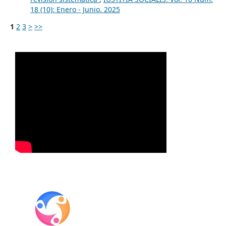
18 (10): Enero - Junio. 2025
1
2
3
>
>>