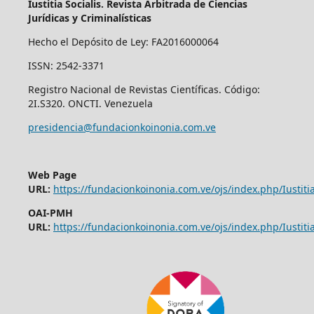
Iustitia Socialis. Revista Arbitrada de Ciencias
Jurídicas y Criminalísticas
Hecho el Depósito de Ley: FA2016000064
ISSN: 2542-3371
Registro Nacional de Revistas Científicas. Código:
2I.S320. ONCTI. Venezuela
presidencia@fundacionkoinonia.com.ve
Web Page
URL:
https://fundacionkoinonia.com.ve/ojs/index.php/Iustitia
OAI-PMH
URL:
https://fundacionkoinonia.com.ve/ojs/index.php/Iustitia