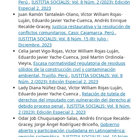
Perú
,
IUSTITIA SOCIALIS: Vol. 8 Núm. 2 (2023): Edición
Especial 2. 2023
Juan Ramón Tantaleán-Olano, Víctor William Rojas-
Luján, Eduardo Javier Yache-Cuenca, Andrés Enrique
Recalde-Gracey,
Justicia restaurativa y la resolución de
conflictos comunitarios. Caso: Cajamarca, Perú
,
IUSTITIA SOCIALIS: Vol. 8 Núm. 15 (8): Julio -
Diciembre. 2023
Celia Janet Vigo-Rojas, Victor William Rojas-Luján,
Eduardo Javier Yache-Cuenca, José Martin Ordinola-
Vieyra,
Escasa normatividad regulatoria de residuos
sólidos de la construcción civil y contaminación
ambiental, Trujillo, Perú
,
IUSTITIA SOCIALIS: Vol. 8
Núm. 2 (2023): Edición Especial 2. 2023
Lady Diana Núñez-Diaz, Víctor William Rojas-Luján,
Eduardo Javier Yache-Cuenca ,
Relación de tutela de
derechos del imputado con vulneración del derecho al
debido proceso penal
,
IUSTITIA SOCIALIS: Vol. 8 Núm.
2 (2023): Edición Especial 2. 2023
Odar Job Chuquisapon-Salas, Andrés Enrique Recalde-
Gracey, Jorge Ángel Rodríguez-Briceño,
Gobierno
abierto y participación ciudadana en Latinoamérica:
revisión sistemática
,
IUSTITIA SOCIALIS: Vol. 10 Núm.