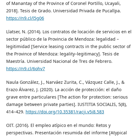
of Manantay of the Province of Coronel Portillo, Ucayali,
2018]. Tesis de Grado. Universidad Privada de Pucallpa.
https://n9.cl/l5g06
Llatser, N. (2014). Los contratos de locación de servicios en el
sector público de la Provincia de Mendoza: legalidad –
legitimidad [Service leasing contracts in the public sector of
the Province of Mendoza: legality–legitimacy]. Tesis de
Maestría. Universidad Nacional de Tres de Febrero.
https://n9.cl/6ohv7
Naula González, J., Narváez Zurita, C., Vázquez Calle, J., &
Erazo Álvarez, J. (2020). La acción de protección: el daño
grave entre particulares [The action for protection: serious
damage between private parties]. IUSTITIA SOCIALIS, 5(8),
414–429.
https://doi.org/10.35381/racji.v5i8.583
OIT. (2016). El empleo atípico en el mundo: Retos y
perspectivas. Presentación resumida del informe [Atypical