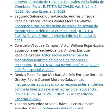
aprovechamiento de recursos naturales en la Bahía de
Chimbote, Perú
,
IUSTITIA SOCIALIS: Vol. 8 Núm. 2
(2023): Edición Especial 2. 2023
Segundo Salomón Cuñe-Cáceda, Andrés Enrique
Recalde-Gracey, Pedro Otoniel Morales-Salazar,
Sobrepenalización del delito de violación sexual de
menor y reducción de la criminalidad
,
IUSTITIA
SOCIALIS: Vol. 8 Núm. 2 (2023): Edición Especial 2.
2023
Consuelo Vásquez-Campos, Victor William Rojas-Luján,
Eduardo Javier Yache-Cuenca, Andrés Enrique
Recalde-Gracey,
Autorización notarial para la
disposición legítima de bienes de menores e
incapaces
,
IUSTITIA SOCIALIS: Vol. 8 Núm. 2 (2023):
Edición Especial 2. 2023
Deniza Paola Reupo-Mechan, Andrés Enrique Recalde-
Gracey, Pedro Otoniel Morales-Salazar,
Las
instituciones educativas como responsables en delitos
contra la libertad sexual en agravio del educando
,
IUSTITIA SOCIALIS: Vol. 8 Núm. 2 (2023): Edición
Especial 2. 2023
Yuliana Mercedez Acosta-Chávez , Pedro Otoniel
Morales-Salazar,
Defensoría del niño y del