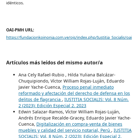
idénticos.
OAI-PMH URL:
https://fundacionkoinonia.com.ve/ojs/index.php/Iustitia_Socialis/oai
Artículos más leídos del mismo autor/a
Ana Cely Rafael-Rubio , Hilda Yuliana Balcázar-
Chuquipiondo, Víctor William Rojas-Luján, Eduardo
Javier Yache-Cuenca,
Proceso penal inmediato
reformado y afectación del derecho de defensa en los
delitos de flagrancia
,
IUSTITIA SOCIALIS: Vol. 8 Núm.
2 (2023): Edición Especial 2. 2023
Edwin Salazar-Ramos, Víctor William Rojas-Luján,
Andrés Enrique Recalde-Gracey, Eduardo Javier Yache-
Cuenca,
Digitalización en compra-venta de bienes
muebles y calidad del servicio notarial, Perú
,
IUSTITIA
SOCIALIS: Vol. 8 Núm. 2 (2023): Edición Especial 2.