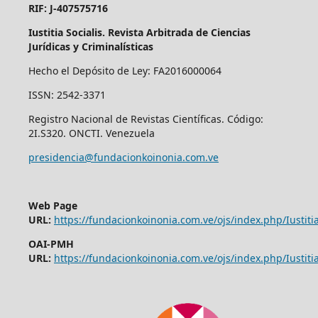
RIF: J-407575716
Iustitia Socialis. Revista Arbitrada de Ciencias
Jurídicas y Criminalísticas
Hecho el Depósito de Ley: FA2016000064
ISSN: 2542-3371
Registro Nacional de Revistas Científicas. Código:
2I.S320. ONCTI. Venezuela
presidencia@fundacionkoinonia.com.ve
Web Page
URL:
https://fundacionkoinonia.com.ve/ojs/index.php/Iustitia
OAI-PMH
URL:
https://fundacionkoinonia.com.ve/ojs/index.php/Iustitia