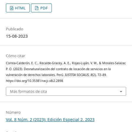
HTML
PDF
Publicado
15-08-2023
Cómo citar
Correa-Calderón, E. C., Recalde-Gracey, A. E., Rojas-Luján, V. W., & Morales-Salazar,
P. O. (2023). Desnaturalización del contrato de locación de servicios en la
vulneración de derechos laborales, Perú.
IUSTITIA SOCIALIS
,
8
(2), 72–89.
https://doi.org/10.35381/racji.v8i2.2898
Más formatos de cita
Número
Vol. 8 Núm. 2 (2023): Edición Especial 2. 2023