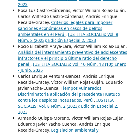
2023
Rosa Luz Castro-Cárdenas, Victor William Rojas-Luján,
Carlos Wilfredo Castro-Cárdenas, Andrés Enrique
Recalde-Gracey,
Criterios legales para imponer
sanciones económicas en casos de delitos
ambientales en el Perú
,
IUSTITIA SOCIALIS: Vol. 8
Núm. 2 (2023): Edición Especial 2. 2023
Rocío Elizabeth Araya-Lara, Víctor William Rojas-Lujan,
Análisis del internamiento preventivo de adolescentes
infractores y el principio última ratio del derecho
penal
,
IUSTITIA SOCIALIS: Vol. 10 Núm. 18 (10): Enero
- Junio. 2025
Carlos Enrique Ventura-Bances, Andrés Enrique
Recalde-Gracey, Víctor William Rojas-Luján, Eduardo
Javier Yache-Cuenca,
Tiempos vulnerados:
Discriminatoria aplicación del precedente Huatuco
contra los despidos incausados, Perú
,
IUSTITIA
SOCIALIS: Vol. 8 Núm. 2 (2023): Edición Especial 2.
2023
Armando Quispe-Moreno, Victor William Rojas-Luján,
Eduardo Javier Yache-Cuenca, Andrés Enrique
Recalde-Gracey,
Legislación ambiental y