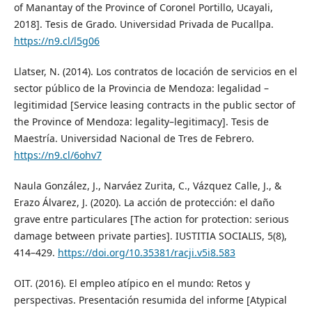
of Manantay of the Province of Coronel Portillo, Ucayali,
2018]. Tesis de Grado. Universidad Privada de Pucallpa.
https://n9.cl/l5g06
Llatser, N. (2014). Los contratos de locación de servicios en el
sector público de la Provincia de Mendoza: legalidad –
legitimidad [Service leasing contracts in the public sector of
the Province of Mendoza: legality–legitimacy]. Tesis de
Maestría. Universidad Nacional de Tres de Febrero.
https://n9.cl/6ohv7
Naula González, J., Narváez Zurita, C., Vázquez Calle, J., &
Erazo Álvarez, J. (2020). La acción de protección: el daño
grave entre particulares [The action for protection: serious
damage between private parties]. IUSTITIA SOCIALIS, 5(8),
414–429.
https://doi.org/10.35381/racji.v5i8.583
OIT. (2016). El empleo atípico en el mundo: Retos y
perspectivas. Presentación resumida del informe [Atypical