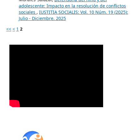
adolescente: Impacto en la resolución de conflictos
sociales
,
IUSTITIA SOCIALIS: Vol. 10 Núm. 19 (2025):
Julio - Diciembre. 2025
<<
<
1
2