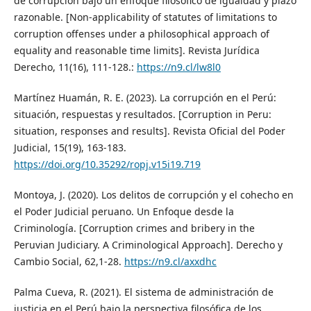
de corrupción bajo un enfoque filosófico de igualdad y plazo
razonable. [Non-applicability of statutes of limitations to
corruption offenses under a philosophical approach of
equality and reasonable time limits]. Revista Jurídica
Derecho, 11(16), 111-128.:
https://n9.cl/lw8l0
Martínez Huamán, R. E. (2023). La corrupción en el Perú:
situación, respuestas y resultados. [Corruption in Peru:
situation, responses and results]. Revista Oficial del Poder
Judicial, 15(19), 163-183.
https://doi.org/10.35292/ropj.v15i19.719
Montoya, J. (2020). Los delitos de corrupción y el cohecho en
el Poder Judicial peruano. Un Enfoque desde la
Criminología. [Corruption crimes and bribery in the
Peruvian Judiciary. A Criminological Approach]. Derecho y
Cambio Social, 62,1-28.
https://n9.cl/axxdhc
Palma Cueva, R. (2021). El sistema de administración de
justicia en el Perú bajo la perspectiva filosófica de los