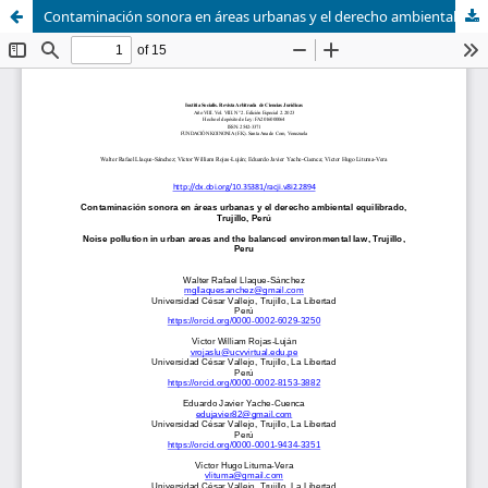
Contaminación sonora en áreas urbanas y el derecho ambiental equilibrado, Trujillo, Perú