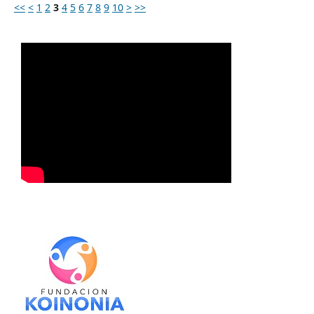
<<
<
1
2
3
4
5
6
7
8
9
10
>
>>