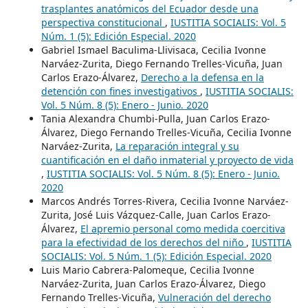
trasplantes anatómicos del Ecuador desde una
perspectiva constitucional
,
IUSTITIA SOCIALIS: Vol. 5
Núm. 1 (5): Edición Especial. 2020
Gabriel Ismael Baculima-Llivisaca, Cecilia Ivonne
Narváez-Zurita, Diego Fernando Trelles-Vicuña, Juan
Carlos Erazo-Álvarez,
Derecho a la defensa en la
detención con fines investigativos
,
IUSTITIA SOCIALIS:
Vol. 5 Núm. 8 (5): Enero - Junio. 2020
Tania Alexandra Chumbi-Pulla, Juan Carlos Erazo-
Álvarez, Diego Fernando Trelles-Vicuña, Cecilia Ivonne
Narváez-Zurita,
La reparación integral y su
cuantificación en el daño inmaterial y proyecto de vida
,
IUSTITIA SOCIALIS: Vol. 5 Núm. 8 (5): Enero - Junio.
2020
Marcos Andrés Torres-Rivera, Cecilia Ivonne Narváez-
Zurita, José Luis Vázquez-Calle, Juan Carlos Erazo-
Álvarez,
El apremio personal como medida coercitiva
para la efectividad de los derechos del niño
,
IUSTITIA
SOCIALIS: Vol. 5 Núm. 1 (5): Edición Especial. 2020
Luis Mario Cabrera-Palomeque, Cecilia Ivonne
Narváez-Zurita, Juan Carlos Erazo-Álvarez, Diego
Fernando Trelles-Vicuña,
Vulneración del derecho