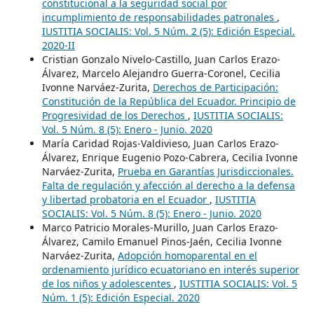
constitucional a la seguridad social por
incumplimiento de responsabilidades patronales
,
IUSTITIA SOCIALIS: Vol. 5 Núm. 2 (5): Edición Especial.
2020-II
Cristian Gonzalo Nivelo-Castillo, Juan Carlos Erazo-
Álvarez, Marcelo Alejandro Guerra-Coronel, Cecilia
Ivonne Narváez-Zurita,
Derechos de Participación:
Constitución de la República del Ecuador. Principio de
Progresividad de los Derechos
,
IUSTITIA SOCIALIS:
Vol. 5 Núm. 8 (5): Enero - Junio. 2020
María Caridad Rojas-Valdivieso, Juan Carlos Erazo-
Álvarez, Enrique Eugenio Pozo-Cabrera, Cecilia Ivonne
Narváez-Zurita,
Prueba en Garantías Jurisdiccionales.
Falta de regulación y afección al derecho a la defensa
y libertad probatoria en el Ecuador
,
IUSTITIA
SOCIALIS: Vol. 5 Núm. 8 (5): Enero - Junio. 2020
Marco Patricio Morales-Murillo, Juan Carlos Erazo-
Álvarez, Camilo Emanuel Pinos-Jaén, Cecilia Ivonne
Narváez-Zurita,
Adopción homoparental en el
ordenamiento jurídico ecuatoriano en interés superior
de los niños y adolescentes
,
IUSTITIA SOCIALIS: Vol. 5
Núm. 1 (5): Edición Especial. 2020