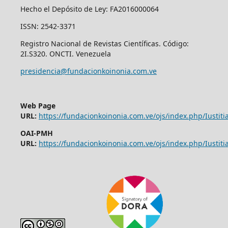
Hecho el Depósito de Ley: FA2016000064
ISSN: 2542-3371
Registro Nacional de Revistas Científicas. Código:
2I.S320. ONCTI. Venezuela
presidencia@fundacionkoinonia.com.ve
Web Page
URL:
https://fundacionkoinonia.com.ve/ojs/index.php/Iustitia
OAI-PMH
URL:
https://fundacionkoinonia.com.ve/ojs/index.php/Iustitia