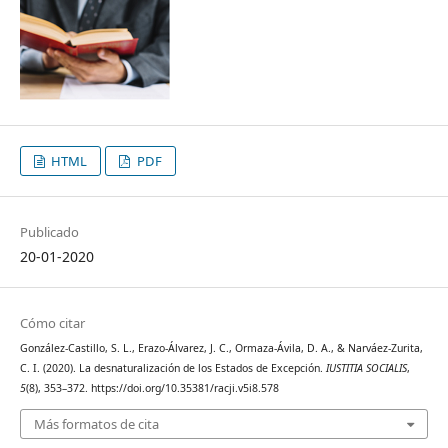
HTML
PDF
Publicado
20-01-2020
Cómo citar
González-Castillo, S. L., Erazo-Álvarez, J. C., Ormaza-Ávila, D. A., & Narváez-Zurita,
C. I. (2020). La desnaturalización de los Estados de Excepción.
IUSTITIA SOCIALIS
,
5
(8), 353–372. https://doi.org/10.35381/racji.v5i8.578
Más formatos de cita