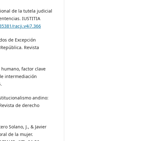
onal de la tutela judicial
entencias. IUSTITIA
35381/racji.v4i7.366
tados de Excepción
 República. Revista
to humano, factor clave
 de intermediación
.
nstitucionalismo andino:
 Revista de derecho
o Solano, J., & Javier
oral de la mujer.