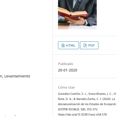
HTML
PDF
Publicado
20-01-2020
ón, Levantamiento
Cómo citar
González-Castillo, S. L., Erazo-Álvarez, J. C.,
Ávila, D. A., & Narváez-Zurita, C. I. (2020). La
desnaturalización de los Estados de Excepció
IUSTITIA SOCIALIS
,
5
(8), 353–372.
https://doi.org/10.35381/racji.v5i8.578