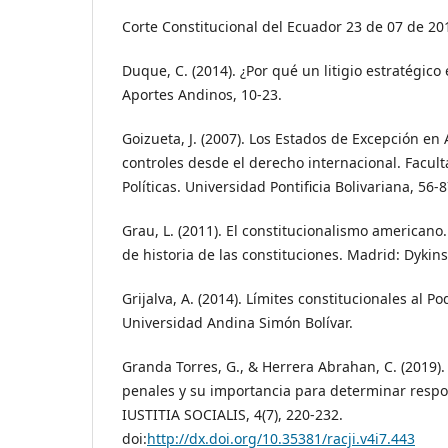
Corte Constitucional del Ecuador 23 de 07 de 20
Duque, C. (2014). ¿Por qué un litigio estratégi
Aportes Andinos, 10-23.
Goizueta, J. (2007). Los Estados de Excepción en 
controles desde el derecho internacional. Facul
Políticas. Universidad Pontificia Bolivariana, 56-8
Grau, L. (2011). El constitucionalismo americano
de historia de las constituciones. Madrid: Dykin
Grijalva, A. (2014). Límites constitucionales al Po
Universidad Andina Simón Bolívar.
Granda Torres, G., & Herrera Abrahan, C. (2019). 
penales y su importancia para determinar respo
IUSTITIA SOCIALIS, 4(7), 220-232.
doi:
http://dx.doi.org/10.35381/racji.v4i7.443