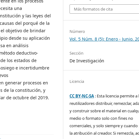
rente en los procesos
ecesita una
Más formatos de cita
stitución y las leyes del
 causas del porqué de la
el objetivo de brindar
Número
ipio desde su aplicación
Vol. 5 Núm. 8 (5): Enero - Junio. 2
sa en análisis
 método deductivo-
Sección
 de los estados de
De Investigación
osiego e incertidumbre
evos
Licencia
en generar procesos en
 de la constitución, y
CC BY-NC-SA
: Esta licencia permite a 
ar de octubre del 2019.
reutilizadores distribuir, remezclar, ad
y construir sobre el material en cualq
medio o formato solo con fines no
comerciales, y solo siempre y cuando 
la atribución al creador. Si remezcla, 