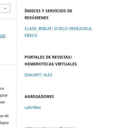
ÍNDICES Y SERVICIOS DE
RESÚMENES
CLASE
;
BIBLAT
;
SCIELO-VENEZUELA;
EBSCO
020
PORTALES DE REVISTAS/
HEMEROTECAS VIRTUALES
DIALNET
;
VLEX
los
aptar
AGREGADORES
uier
LatinRev
se dé
adapta