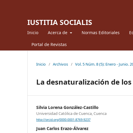
IUSTITIA SOCIALIS
Inicio
Acerca de
Normas Editoriales
Ed
Portal de Revistas
Inicio
/
Archivos
/
Vol. 5 Núm. 8 (5): Enero - Junio. 
La desnaturalización de los
Silvia Lorena González-Castillo
Universidad Católica de Cuenca, Cuenca
http://orcid.org/0000-0001-8769-9237
Juan Carlos Erazo-Álvarez