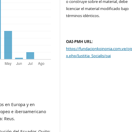
o construye sobre el material, debe
licenciar el material modificado bajo
términos idénticos.
OAI-PMH URL:
https://fundacionkoinonia.com.ve/oj
x.php/Iustitia_Socialis/oai
os en Europa y en
ropeo e iberoamericano
a: Reus.
tución del Ecuador. Quito: