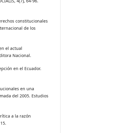
CIALIS, 4(7), 64-96.
erechos constitucionales
ternacional de los
en el actual
ditora Nacional.
epción en el Ecuador.
itucionales en una
rmada del 2005. Estudios
rítica a la razón
-15.