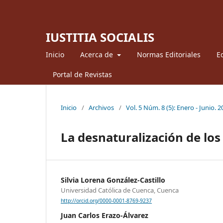
IUSTITIA SOCIALIS
Inicio
Acerca de
Normas Editoriales
Ed
Portal de Revistas
Inicio
/
Archivos
/
Vol. 5 Núm. 8 (5): Enero - Junio. 
La desnaturalización de los
Silvia Lorena González-Castillo
Universidad Católica de Cuenca, Cuenca
http://orcid.org/0000-0001-8769-9237
Juan Carlos Erazo-Álvarez