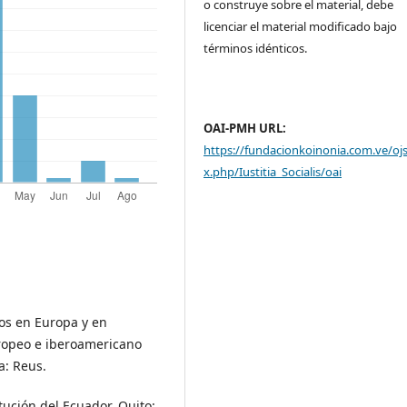
o construye sobre el material, debe
licenciar el material modificado bajo
términos idénticos.
OAI-PMH URL:
https://fundacionkoinonia.com.ve/oj
x.php/Iustitia_Socialis/oai
os en Europa y en
ropeo e iberoamericano
a: Reus.
tución del Ecuador. Quito: