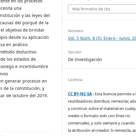
rente en los procesos
ecesita una
Más formatos de cita
stitución y las leyes del
 causas del porqué de la
el objetivo de brindar
Número
ipio desde su aplicación
Vol. 5 Núm. 8 (5): Enero - Junio. 2
sa en análisis
 método deductivo-
Sección
 de los estados de
De Investigación
osiego e incertidumbre
evos
Licencia
en generar procesos en
 de la constitución, y
CC BY-NC-SA
: Esta licencia permite a 
ar de octubre del 2019.
reutilizadores distribuir, remezclar, ad
y construir sobre el material en cualq
medio o formato solo con fines no
comerciales, y solo siempre y cuando 
la atribución al creador. Si remezcla, 