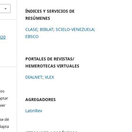
ÍNDICES Y SERVICIOS DE
RESÚMENES
CLASE
;
BIBLAT
;
SCIELO-VENEZUELA;
EBSCO
020
PORTALES DE REVISTAS/
HEMEROTECAS VIRTUALES
DIALNET
;
VLEX
los
aptar
AGREGADORES
uier
LatinRev
se dé
adapta