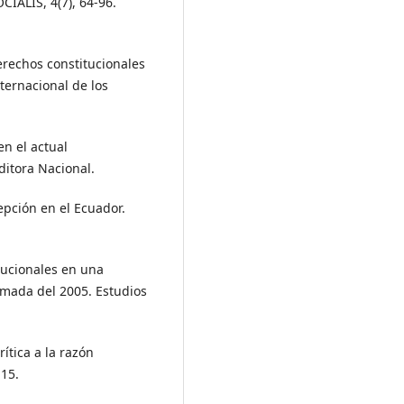
CIALIS, 4(7), 64-96.
erechos constitucionales
ternacional de los
en el actual
ditora Nacional.
epción en el Ecuador.
itucionales en una
rmada del 2005. Estudios
rítica a la razón
-15.