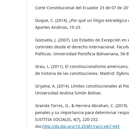
Corte Constitucional del Ecuador 23 de 07 de 20
Duque, C. (2014). ¿Por qué un litigio estratégi
Aportes Andinos, 10-23.
Goizueta, J. (2007). Los Estados de Excepción en 
controles desde el derecho internacional. Facul
Políticas. Universidad Pontificia Bolivariana, 56-8
Grau, L. (2011). El constitucionalismo americano
de historia de las constituciones. Madrid: Dykin
Grijalva, A. (2014). Límites constitucionales al Po
Universidad Andina Simón Bolívar.
Granda Torres, G., & Herrera Abrahan, C. (2019). 
penales y su importancia para determinar respo
IUSTITIA SOCIALIS, 4(7), 220-232.
doi:
http://dx.doi.org/10.35381/racji.v4i7.443