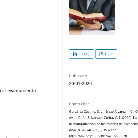
HTML
PDF
Publicado
20-01-2020
ón, Levantamiento
Cómo citar
González-Castillo, S. L., Erazo-Álvarez, J. C.,
Ávila, D. A., & Narváez-Zurita, C. I. (2020). La
desnaturalización de los Estados de Excepció
IUSTITIA SOCIALIS
,
5
(8), 353–372.
https://doi.org/10.35381/racji.v5i8.578