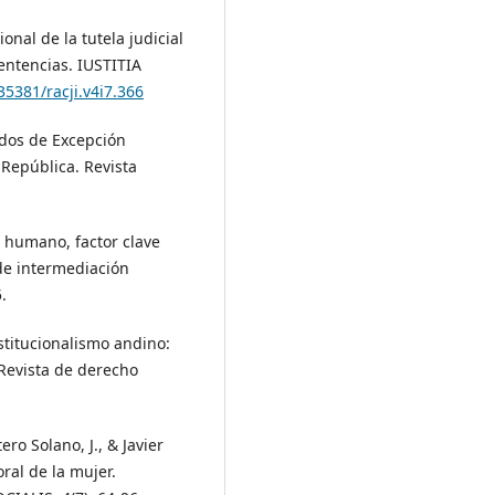
onal de la tutela judicial
entencias. IUSTITIA
35381/racji.v4i7.366
tados de Excepción
 República. Revista
to humano, factor clave
 de intermediación
.
nstitucionalismo andino:
 Revista de derecho
o Solano, J., & Javier
oral de la mujer.