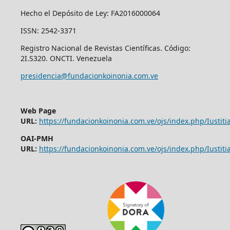
Hecho el Depósito de Ley: FA2016000064
ISSN: 2542-3371
Registro Nacional de Revistas Científicas. Código:
2I.S320. ONCTI. Venezuela
presidencia@fundacionkoinonia.com.ve
Web Page
URL:
https://fundacionkoinonia.com.ve/ojs/index.php/Iustitia
OAI-PMH
URL:
https://fundacionkoinonia.com.ve/ojs/index.php/Iustitia