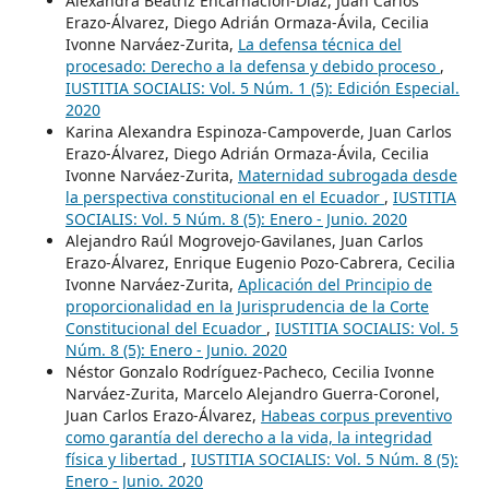
Alexandra Beatriz Encarnación-Díaz, Juan Carlos
Erazo-Álvarez, Diego Adrián Ormaza-Ávila, Cecilia
Ivonne Narváez-Zurita,
La defensa técnica del
procesado: Derecho a la defensa y debido proceso
,
IUSTITIA SOCIALIS: Vol. 5 Núm. 1 (5): Edición Especial.
2020
Karina Alexandra Espinoza-Campoverde, Juan Carlos
Erazo-Álvarez, Diego Adrián Ormaza-Ávila, Cecilia
Ivonne Narváez-Zurita,
Maternidad subrogada desde
la perspectiva constitucional en el Ecuador
,
IUSTITIA
SOCIALIS: Vol. 5 Núm. 8 (5): Enero - Junio. 2020
Alejandro Raúl Mogrovejo-Gavilanes, Juan Carlos
Erazo-Álvarez, Enrique Eugenio Pozo-Cabrera, Cecilia
Ivonne Narváez-Zurita,
Aplicación del Principio de
proporcionalidad en la Jurisprudencia de la Corte
Constitucional del Ecuador
,
IUSTITIA SOCIALIS: Vol. 5
Núm. 8 (5): Enero - Junio. 2020
Néstor Gonzalo Rodríguez-Pacheco, Cecilia Ivonne
Narváez-Zurita, Marcelo Alejandro Guerra-Coronel,
Juan Carlos Erazo-Álvarez,
Habeas corpus preventivo
como garantía del derecho a la vida, la integridad
física y libertad
,
IUSTITIA SOCIALIS: Vol. 5 Núm. 8 (5):
Enero - Junio. 2020