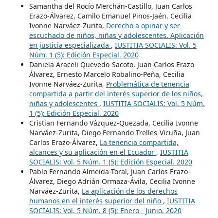
Samantha del Rocío Merchán-Castillo, Juan Carlos
Erazo-Álvarez, Camilo Emanuel Pinos-Jaén, Cecilia
Ivonne Narváez-Zurita,
Derecho a opinar y ser
escuchado de niños, niñas y adolescentes. Aplicación
en justicia especializada
,
IUSTITIA SOCIALIS: Vol. 5
Núm. 1 (5): Edición Especial. 2020
Daniela Araceli Quevedo-Sacoto, Juan Carlos Erazo-
Álvarez, Ernesto Marcelo Robalino-Peña, Cecilia
Ivonne Narváez-Zurita,
Problemática de tenencia
compartida a partir del interés superior de los niños,
niñas y adolescentes
,
IUSTITIA SOCIALIS: Vol. 5 Núm.
1 (5): Edición Especial. 2020
Cristian Fernando Vázquez-Quezada, Cecilia Ivonne
Narváez-Zurita, Diego Fernando Trelles-Vicuña, Juan
Carlos Erazo-Álvarez,
La tenencia compartida,
alcances y su aplicación en el Ecuador
,
IUSTITIA
SOCIALIS: Vol. 5 Núm. 1 (5): Edición Especial. 2020
Pablo Fernando Almeida-Toral, Juan Carlos Erazo-
Álvarez, Diego Adrián Ormaza-Ávila, Cecilia Ivonne
Narváez-Zurita,
La aplicación de los derechos
humanos en el interés superior del niño
,
IUSTITIA
SOCIALIS: Vol. 5 Núm. 8 (5): Enero - Junio. 2020