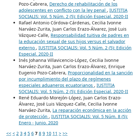
Pozo-Cabrera,
Derecho de rehabilitación de los
adolescentes en conflicto con la ley penal
,
IUSTITIA
SOCIALIS: Vol. 5 Núm. 2 (5): Edición Especial. 2020-II
Rafael Antonio Córdova-Cárdenas, Cecilia Ivonne
Narváez-Zurita, Juan Carlos Erazo-Álvarez, José Luis
Vázquez-Calle,
Responsabilidad tuitiva de padres en
la educación sexual de sus hijos versus el salvador
externo
,
IUSTITIA SOCIALIS: Vol. 5 Núm. 2 (5): Edición
Especial. 2020-II
Inés Johanna Villavicencio-López, Cecilia Ivonne
Narváez-Zurita, Juan Carlos Erazo-Álvarez, Enrique
Eugenio Pozo-Cabrera,
Proporcionalidad en la sanción
por incumplimiento del plazo de regímenes
especiales aduaneros ecuatorianos
,
IUSTITIA
SOCIALIS: Vol. 5 Núm. 2 (5): Edición Especial. 2020-II
René Eduardo Morejón-López, Juan Carlos Erazo-
Álvarez, José Luis Vázquez-Calle, Cecilia Ivonne
Narváez-Zurita,
La reparación económica en la acción
de protección
,
IUSTITIA SOCIALIS: Vol. 5 Núm. 8 (5):
Enero - Junio. 2020
<<
<
2
3
4
5
6
7
8
9
10
11
>
>>