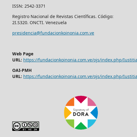
ISSN: 2542-3371
Registro Nacional de Revistas Científicas. Código:
2I.S320. ONCTI. Venezuela
presidencia@fundacionkoinonia.com.ve
Web Page
URL:
https://fundacionkoinonia.com.ve/ojs/index.php/Iustitia
OAI-PMH
URL:
https://fundacionkoinonia.com.ve/ojs/index.php/Iustitia