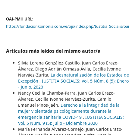
OAI-PMH URL:
https://fundacionkoinonia.com.ve/ojs/index.php/Iustitia_Socialis/oai
Artículos más leídos del mismo autor/a
Silvia Lorena González-Castillo, Juan Carlos Erazo-
Álvarez, Diego Adrián Ormaza-Ávila, Cecilia Ivonne
Narváez-Zurita,
La desnaturalización de los Estados de
Excepción
,
IUSTITIA SOCIALIS: Vol. 5 Núm. 8 (5): Enero
- Junio. 2020
Nancy Cecilia Chamba-Parra, Juan Carlos Erazo-
Álvarez, Cecilia Ivonne Narváez-Zurita, Camilo
Emanuel Pinos-Jaén,
Derecho a la integridad de la
mujer violentada psicológicamente durante la
emergencia sanitaria COVID-19
,
IUSTITIA SOCIALIS:
Vol. 5 Núm. 9 (5): Julio - Diciembre 2020
María Fernanda Álvarez-Cornejo, Juan Carlos Erazo-