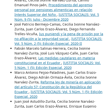
Álvarez, Cecilia Ivonne Narváez-Zurita, Camilo
Emanuel Pinos-Jaén,
Procedimiento del apremio
personal por pensiones alimenticias en relación
Interés Superior del Niño
,
IUSTITIA SOCIALIS: Vol. 5
Núm. 9 (5): Julio - Diciembre 2020
José Patricio Bermejo-Camas, Cecilia Ivonne Narváez-
Zurita, Juan Carlos Erazo-Álvarez, Diego Fernando
Trelles-Vicuña,
Ius puniendi y la pena de prisión por la
no afiliación a la seguridad social
,
IUSTITIA SOCIALIS:
Vol. 5 Núm. 2 (5): Edición Especial. 2020-II
Fabián Marcelo Salinas-Herrera, Cecilia Ivonne
Narváez-Zurita, José Luis Vázquez-Calle, Juan Carlos
Erazo-Álvarez,
Las medidas cautelares en materia
constitucional en el Ecuador
,
IUSTITIA SOCIALIS: Vol.
5 Núm. 1 (5): Edición Especial. 2020
Marco Antonio Feijoo-Paladines, Juan Carlos Erazo-
Álvarez, Diego Adrián Ormaza-Ávila, Cecilia Ivonne
Narváez-Zurita,
Reforma ley de minería en aplicación
del artículo 57: Constitución de la República del
Ecuador
,
IUSTITIA SOCIALIS: Vol. 5 Núm. 1 (5): Edición
Especial. 2020
Juan José Astudillo-Zurita, Cecilia Ivonne Narváez-
Zurita, Juan Carlos Erazo-Álvarez, Enrique Eugenio