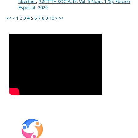
libertad
,
IUSTITIA SOCIALIS: Vol. 5 Núm. 1 (5): Edición
Especial. 2020
<<
<
1
2
3
4
5
6
7
8
9
10
>
>>