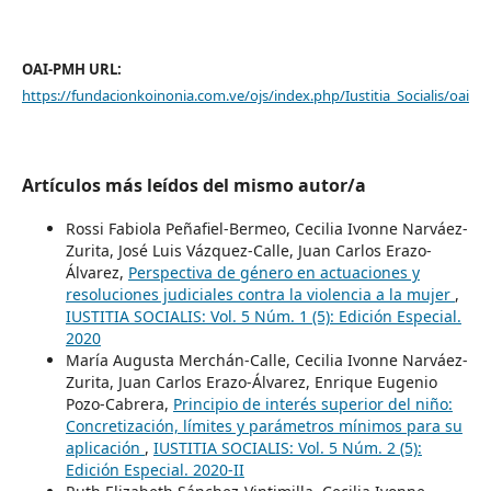
OAI-PMH URL:
https://fundacionkoinonia.com.ve/ojs/index.php/Iustitia_Socialis/oai
Artículos más leídos del mismo autor/a
Rossi Fabiola Peñafiel-Bermeo, Cecilia Ivonne Narváez-
Zurita, José Luis Vázquez-Calle, Juan Carlos Erazo-
Álvarez,
Perspectiva de género en actuaciones y
resoluciones judiciales contra la violencia a la mujer
,
IUSTITIA SOCIALIS: Vol. 5 Núm. 1 (5): Edición Especial.
2020
María Augusta Merchán-Calle, Cecilia Ivonne Narváez-
Zurita, Juan Carlos Erazo-Álvarez, Enrique Eugenio
Pozo-Cabrera,
Principio de interés superior del niño:
Concretización, límites y parámetros mínimos para su
aplicación
,
IUSTITIA SOCIALIS: Vol. 5 Núm. 2 (5):
Edición Especial. 2020-II