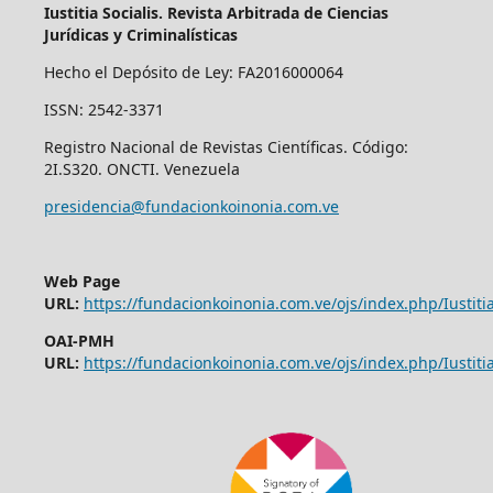
Iustitia Socialis. Revista Arbitrada de Ciencias
Jurídicas y Criminalísticas
Hecho el Depósito de Ley: FA2016000064
ISSN: 2542-3371
Registro Nacional de Revistas Científicas. Código:
2I.S320. ONCTI. Venezuela
presidencia@fundacionkoinonia.com.ve
Web Page
URL:
https://fundacionkoinonia.com.ve/ojs/index.php/Iustitia
OAI-PMH
URL:
https://fundacionkoinonia.com.ve/ojs/index.php/Iustitia