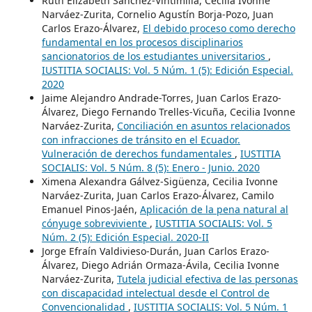
Ruth Elizabeth Sánchez-Vintimilla, Cecilia Ivonne
Narváez-Zurita, Cornelio Agustín Borja-Pozo, Juan
Carlos Erazo-Álvarez,
El debido proceso como derecho
fundamental en los procesos disciplinarios
sancionatorios de los estudiantes universitarios
,
IUSTITIA SOCIALIS: Vol. 5 Núm. 1 (5): Edición Especial.
2020
Jaime Alejandro Andrade-Torres, Juan Carlos Erazo-
Álvarez, Diego Fernando Trelles-Vicuña, Cecilia Ivonne
Narváez-Zurita,
Conciliación en asuntos relacionados
con infracciones de tránsito en el Ecuador.
Vulneración de derechos fundamentales
,
IUSTITIA
SOCIALIS: Vol. 5 Núm. 8 (5): Enero - Junio. 2020
Ximena Alexandra Gálvez-Sigüenza, Cecilia Ivonne
Narváez-Zurita, Juan Carlos Erazo-Álvarez, Camilo
Emanuel Pinos-Jaén,
Aplicación de la pena natural al
cónyuge sobreviviente
,
IUSTITIA SOCIALIS: Vol. 5
Núm. 2 (5): Edición Especial. 2020-II
Jorge Efraín Valdivieso-Durán, Juan Carlos Erazo-
Álvarez, Diego Adrián Ormaza-Ávila, Cecilia Ivonne
Narváez-Zurita,
Tutela judicial efectiva de las personas
con discapacidad intelectual desde el Control de
Convencionalidad
,
IUSTITIA SOCIALIS: Vol. 5 Núm. 1