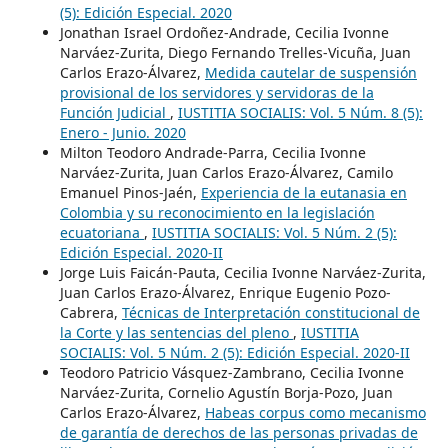
(5): Edición Especial. 2020
Jonathan Israel Ordoñez-Andrade, Cecilia Ivonne
Narváez-Zurita, Diego Fernando Trelles-Vicuña, Juan
Carlos Erazo-Álvarez,
Medida cautelar de suspensión
provisional de los servidores y servidoras de la
Función Judicial
,
IUSTITIA SOCIALIS: Vol. 5 Núm. 8 (5):
Enero - Junio. 2020
Milton Teodoro Andrade-Parra, Cecilia Ivonne
Narváez-Zurita, Juan Carlos Erazo-Álvarez, Camilo
Emanuel Pinos-Jaén,
Experiencia de la eutanasia en
Colombia y su reconocimiento en la legislación
ecuatoriana
,
IUSTITIA SOCIALIS: Vol. 5 Núm. 2 (5):
Edición Especial. 2020-II
Jorge Luis Faicán-Pauta, Cecilia Ivonne Narváez-Zurita,
Juan Carlos Erazo-Álvarez, Enrique Eugenio Pozo-
Cabrera,
Técnicas de Interpretación constitucional de
la Corte y las sentencias del pleno
,
IUSTITIA
SOCIALIS: Vol. 5 Núm. 2 (5): Edición Especial. 2020-II
Teodoro Patricio Vásquez-Zambrano, Cecilia Ivonne
Narváez-Zurita, Cornelio Agustín Borja-Pozo, Juan
Carlos Erazo-Álvarez,
Habeas corpus como mecanismo
de garantía de derechos de las personas privadas de