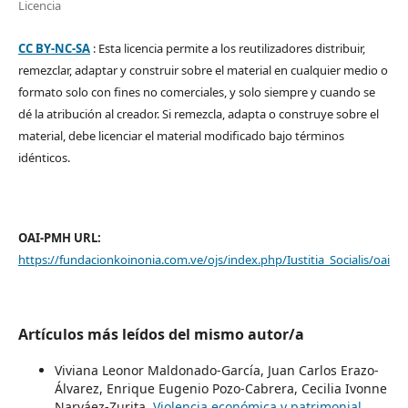
Licencia
CC BY-NC-SA
: Esta licencia permite a los reutilizadores distribuir,
remezclar, adaptar y construir sobre el material en cualquier medio o
formato solo con fines no comerciales, y solo siempre y cuando se
dé la atribución al creador. Si remezcla, adapta o construye sobre el
material, debe licenciar el material modificado bajo términos
idénticos.
OAI-PMH URL:
https://fundacionkoinonia.com.ve/ojs/index.php/Iustitia_Socialis/oai
Artículos más leídos del mismo autor/a
Viviana Leonor Maldonado-García, Juan Carlos Erazo-
Álvarez, Enrique Eugenio Pozo-Cabrera, Cecilia Ivonne
Narváez-Zurita,
Violencia económica y patrimonial.