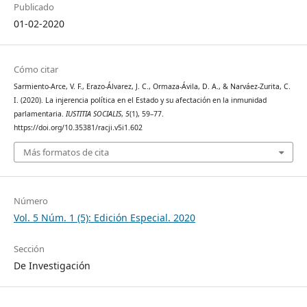
Publicado
01-02-2020
Cómo citar
Sarmiento-Arce, V. F., Erazo-Álvarez, J. C., Ormaza-Ávila, D. A., & Narváez-Zurita, C.
I. (2020). La injerencia política en el Estado y su afectación en la inmunidad
parlamentaria.
IUSTITIA SOCIALIS
,
5
(1), 59–77.
https://doi.org/10.35381/racji.v5i1.602
Más formatos de cita
Número
Vol. 5 Núm. 1 (5): Edición Especial. 2020
Sección
De Investigación