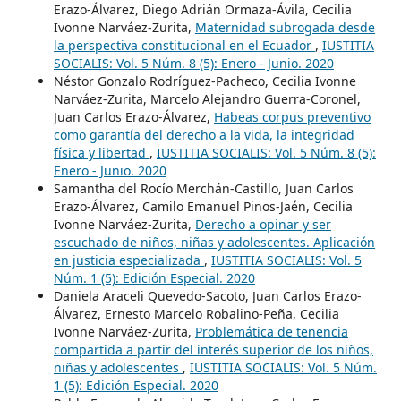
Erazo-Álvarez, Diego Adrián Ormaza-Ávila, Cecilia
Ivonne Narváez-Zurita,
Maternidad subrogada desde
la perspectiva constitucional en el Ecuador
,
IUSTITIA
SOCIALIS: Vol. 5 Núm. 8 (5): Enero - Junio. 2020
Néstor Gonzalo Rodríguez-Pacheco, Cecilia Ivonne
Narváez-Zurita, Marcelo Alejandro Guerra-Coronel,
Juan Carlos Erazo-Álvarez,
Habeas corpus preventivo
como garantía del derecho a la vida, la integridad
física y libertad
,
IUSTITIA SOCIALIS: Vol. 5 Núm. 8 (5):
Enero - Junio. 2020
Samantha del Rocío Merchán-Castillo, Juan Carlos
Erazo-Álvarez, Camilo Emanuel Pinos-Jaén, Cecilia
Ivonne Narváez-Zurita,
Derecho a opinar y ser
escuchado de niños, niñas y adolescentes. Aplicación
en justicia especializada
,
IUSTITIA SOCIALIS: Vol. 5
Núm. 1 (5): Edición Especial. 2020
Daniela Araceli Quevedo-Sacoto, Juan Carlos Erazo-
Álvarez, Ernesto Marcelo Robalino-Peña, Cecilia
Ivonne Narváez-Zurita,
Problemática de tenencia
compartida a partir del interés superior de los niños,
niñas y adolescentes
,
IUSTITIA SOCIALIS: Vol. 5 Núm.
1 (5): Edición Especial. 2020