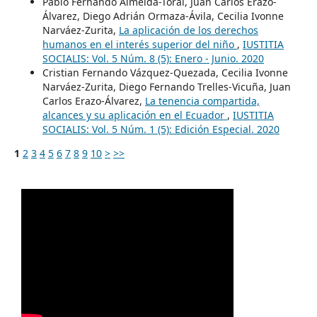
Pablo Fernando Almeida-Toral, Juan Carlos Erazo-
Álvarez, Diego Adrián Ormaza-Ávila, Cecilia Ivonne
Narváez-Zurita,
La aplicación de los derechos
humanos en el interés superior del niño
,
IUSTITIA
SOCIALIS: Vol. 5 Núm. 8 (5): Enero - Junio. 2020
Cristian Fernando Vázquez-Quezada, Cecilia Ivonne
Narváez-Zurita, Diego Fernando Trelles-Vicuña, Juan
Carlos Erazo-Álvarez,
La tenencia compartida,
alcances y su aplicación en el Ecuador
,
IUSTITIA
SOCIALIS: Vol. 5 Núm. 1 (5): Edición Especial. 2020
1
2
3
4
5
6
7
8
9
10
>
>>