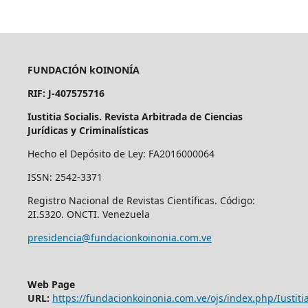
FUNDACIÓN kOINONÍA
RIF: J-407575716
Iustitia Socialis. Revista Arbitrada de Ciencias
Jurídicas y Criminalísticas
Hecho el Depósito de Ley: FA2016000064
ISSN: 2542-3371
Registro Nacional de Revistas Científicas. Código:
2I.S320. ONCTI. Venezuela
presidencia@fundacionkoinonia.com.ve
Web Page
URL:
https://fundacionkoinonia.com.ve/ojs/index.php/Iustitia