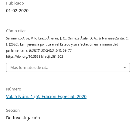
Publicado
01-02-2020
Cómo citar
Sarmiento-Arce, V. F., Erazo-Álvarez, J. C., Ormaza-Ávila, D. A., & Narváez-Zurita, C.
I. (2020). La injerencia política en el Estado y su afectación en la inmunidad
parlamentaria.
IUSTITIA SOCIALIS
,
5
(1), 59–77.
https://doi.org/10.35381/racji.v5i1.602
Más formatos de cita
Número
Vol. 5 Núm. 1 (5): Edición Especial. 2020
Sección
De Investigación