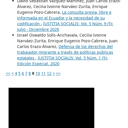
David Sebastián Vázquez-Martínez, Juan Carlos Erazo-
Álvarez, Cecilia Ivonne Narváez-Zurita, Enrique
Eugenio Pozo-Cabrera,
La consulta previa, libre e
informada en el Ecuador y la necesidad de su
codificación
,
IUSTITIA SOCIALIS: Vol. 5 Núm. 9 (5):
Julio - Diciembre 2020
Israel Oswaldo Solís-Arichavala, Cecilia Ivonne
Narváez-Zurita, Enrique Eugenio Pozo-Cabrera, Juan
Carlos Erazo-Álvarez,
Defensa de los derechos del
trabajador migrante a través de políticas públicas
estatales
,
IUSTITIA SOCIALIS: Vol. 5 Núm. 1 (5):
Edición Especial. 2020
<<
<
4
5
6
7
8
9
10
11
12
>
>>