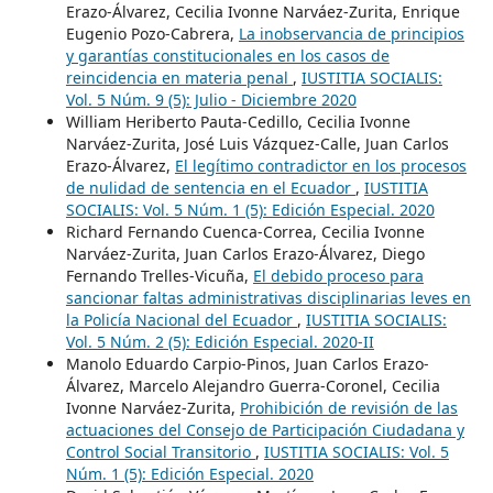
Erazo-Álvarez, Cecilia Ivonne Narváez-Zurita, Enrique
Eugenio Pozo-Cabrera,
La inobservancia de principios
y garantías constitucionales en los casos de
reincidencia en materia penal
,
IUSTITIA SOCIALIS:
Vol. 5 Núm. 9 (5): Julio - Diciembre 2020
William Heriberto Pauta-Cedillo, Cecilia Ivonne
Narváez-Zurita, José Luis Vázquez-Calle, Juan Carlos
Erazo-Álvarez,
El legítimo contradictor en los procesos
de nulidad de sentencia en el Ecuador
,
IUSTITIA
SOCIALIS: Vol. 5 Núm. 1 (5): Edición Especial. 2020
Richard Fernando Cuenca-Correa, Cecilia Ivonne
Narváez-Zurita, Juan Carlos Erazo-Álvarez, Diego
Fernando Trelles-Vicuña,
El debido proceso para
sancionar faltas administrativas disciplinarias leves en
la Policía Nacional del Ecuador
,
IUSTITIA SOCIALIS:
Vol. 5 Núm. 2 (5): Edición Especial. 2020-II
Manolo Eduardo Carpio-Pinos, Juan Carlos Erazo-
Álvarez, Marcelo Alejandro Guerra-Coronel, Cecilia
Ivonne Narváez-Zurita,
Prohibición de revisión de las
actuaciones del Consejo de Participación Ciudadana y
Control Social Transitorio
,
IUSTITIA SOCIALIS: Vol. 5
Núm. 1 (5): Edición Especial. 2020