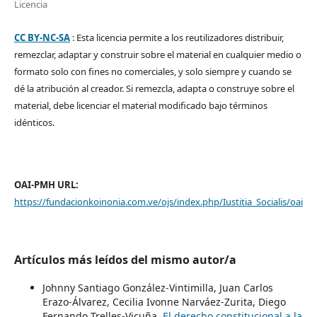
Licencia
CC BY-NC-SA
: Esta licencia permite a los reutilizadores distribuir,
remezclar, adaptar y construir sobre el material en cualquier medio o
formato solo con fines no comerciales, y solo siempre y cuando se
dé la atribución al creador. Si remezcla, adapta o construye sobre el
material, debe licenciar el material modificado bajo términos
idénticos.
OAI-PMH URL:
https://fundacionkoinonia.com.ve/ojs/index.php/Iustitia_Socialis/oai
Artículos más leídos del mismo autor/a
Johnny Santiago González-Vintimilla, Juan Carlos
Erazo-Álvarez, Cecilia Ivonne Narváez-Zurita, Diego
Fernando Trelles-Vicuña,
El derecho constitucional a la