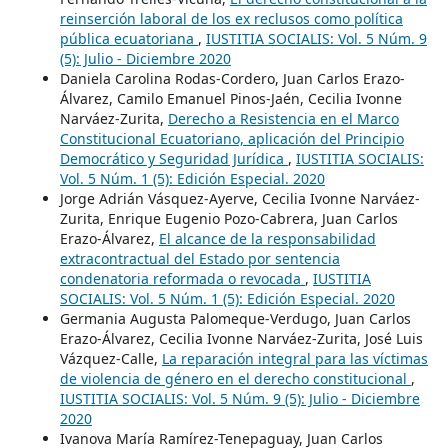
reinserción laboral de los ex reclusos como política
pública ecuatoriana
,
IUSTITIA SOCIALIS: Vol. 5 Núm. 9
(5): Julio - Diciembre 2020
Daniela Carolina Rodas-Cordero, Juan Carlos Erazo-
Álvarez, Camilo Emanuel Pinos-Jaén, Cecilia Ivonne
Narváez-Zurita,
Derecho a Resistencia en el Marco
Constitucional Ecuatoriano, aplicación del Principio
Democrático y Seguridad Jurídica
,
IUSTITIA SOCIALIS:
Vol. 5 Núm. 1 (5): Edición Especial. 2020
Jorge Adrián Vásquez-Ayerve, Cecilia Ivonne Narváez-
Zurita, Enrique Eugenio Pozo-Cabrera, Juan Carlos
Erazo-Álvarez,
El alcance de la responsabilidad
extracontractual del Estado por sentencia
condenatoria reformada o revocada
,
IUSTITIA
SOCIALIS: Vol. 5 Núm. 1 (5): Edición Especial. 2020
Germania Augusta Palomeque-Verdugo, Juan Carlos
Erazo-Álvarez, Cecilia Ivonne Narváez-Zurita, José Luis
Vázquez-Calle,
La reparación integral para las víctimas
de violencia de género en el derecho constitucional
,
IUSTITIA SOCIALIS: Vol. 5 Núm. 9 (5): Julio - Diciembre
2020
Ivanova María Ramírez-Tenepaguay, Juan Carlos