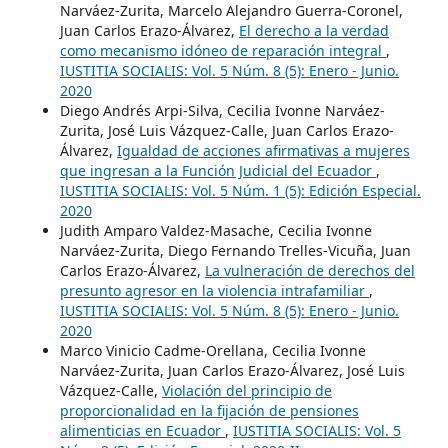
Narváez-Zurita, Marcelo Alejandro Guerra-Coronel,
Juan Carlos Erazo-Álvarez,
El derecho a la verdad
como mecanismo idóneo de reparación integral
,
IUSTITIA SOCIALIS: Vol. 5 Núm. 8 (5): Enero - Junio.
2020
Diego Andrés Arpi-Silva, Cecilia Ivonne Narváez-
Zurita, José Luis Vázquez-Calle, Juan Carlos Erazo-
Álvarez,
Igualdad de acciones afirmativas a mujeres
que ingresan a la Función Judicial del Ecuador
,
IUSTITIA SOCIALIS: Vol. 5 Núm. 1 (5): Edición Especial.
2020
Judith Amparo Valdez-Masache, Cecilia Ivonne
Narváez-Zurita, Diego Fernando Trelles-Vicuña, Juan
Carlos Erazo-Álvarez,
La vulneración de derechos del
presunto agresor en la violencia intrafamiliar
,
IUSTITIA SOCIALIS: Vol. 5 Núm. 8 (5): Enero - Junio.
2020
Marco Vinicio Cadme-Orellana, Cecilia Ivonne
Narváez-Zurita, Juan Carlos Erazo-Álvarez, José Luis
Vázquez-Calle,
Violación del principio de
proporcionalidad en la fijación de pensiones
alimenticias en Ecuador
,
IUSTITIA SOCIALIS: Vol. 5