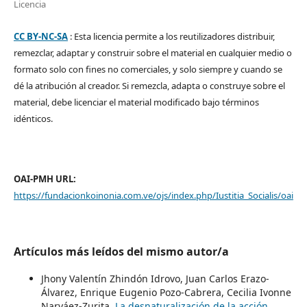
Licencia
CC BY-NC-SA
: Esta licencia permite a los reutilizadores distribuir,
remezclar, adaptar y construir sobre el material en cualquier medio o
formato solo con fines no comerciales, y solo siempre y cuando se
dé la atribución al creador. Si remezcla, adapta o construye sobre el
material, debe licenciar el material modificado bajo términos
idénticos.
OAI-PMH URL:
https://fundacionkoinonia.com.ve/ojs/index.php/Iustitia_Socialis/oai
Artículos más leídos del mismo autor/a
Jhony Valentín Zhindón Idrovo, Juan Carlos Erazo-
Álvarez, Enrique Eugenio Pozo-Cabrera, Cecilia Ivonne
Narváez-Zurita,
La desnaturalización de la acción