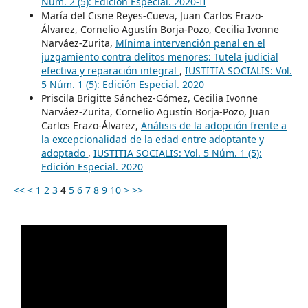
Núm. 2 (5): Edición Especial. 2020-II
María del Cisne Reyes-Cueva, Juan Carlos Erazo-
Álvarez, Cornelio Agustín Borja-Pozo, Cecilia Ivonne
Narváez-Zurita,
Mínima intervención penal en el
juzgamiento contra delitos menores: Tutela judicial
efectiva y reparación integral
,
IUSTITIA SOCIALIS: Vol.
5 Núm. 1 (5): Edición Especial. 2020
Priscila Brigitte Sánchez-Gómez, Cecilia Ivonne
Narváez-Zurita, Cornelio Agustín Borja-Pozo, Juan
Carlos Erazo-Álvarez,
Análisis de la adopción frente a
la excepcionalidad de la edad entre adoptante y
adoptado
,
IUSTITIA SOCIALIS: Vol. 5 Núm. 1 (5):
Edición Especial. 2020
<<
<
1
2
3
4
5
6
7
8
9
10
>
>>