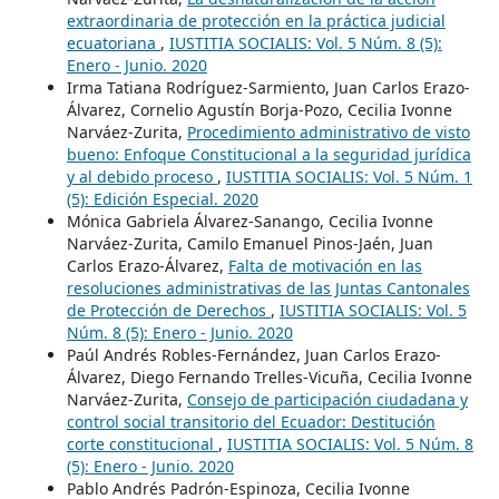
extraordinaria de protección en la práctica judicial
ecuatoriana
,
IUSTITIA SOCIALIS: Vol. 5 Núm. 8 (5):
Enero - Junio. 2020
Irma Tatiana Rodríguez-Sarmiento, Juan Carlos Erazo-
Álvarez, Cornelio Agustín Borja-Pozo, Cecilia Ivonne
Narváez-Zurita,
Procedimiento administrativo de visto
bueno: Enfoque Constitucional a la seguridad jurídica
y al debido proceso
,
IUSTITIA SOCIALIS: Vol. 5 Núm. 1
(5): Edición Especial. 2020
Mónica Gabriela Álvarez-Sanango, Cecilia Ivonne
Narváez-Zurita, Camilo Emanuel Pinos-Jaén, Juan
Carlos Erazo-Álvarez,
Falta de motivación en las
resoluciones administrativas de las Juntas Cantonales
de Protección de Derechos
,
IUSTITIA SOCIALIS: Vol. 5
Núm. 8 (5): Enero - Junio. 2020
Paúl Andrés Robles-Fernández, Juan Carlos Erazo-
Álvarez, Diego Fernando Trelles-Vicuña, Cecilia Ivonne
Narváez-Zurita,
Consejo de participación ciudadana y
control social transitorio del Ecuador: Destitución
corte constitucional
,
IUSTITIA SOCIALIS: Vol. 5 Núm. 8
(5): Enero - Junio. 2020
Pablo Andrés Padrón-Espinoza, Cecilia Ivonne