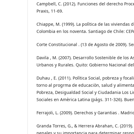
Campbell, C. (2012). Funciones del derecho Proce
Praxis, 11-69.
Chiappe, M. (1999). La polìtica de las viviendas d
Colombia en los noventa. Santiago de Chile: CEP
Corte Constitucional . (13 de Agosto de 2009). S
Davila , M. (2007). Desarrollo Sostenible de lo
Urbanos y Rurales. Quito: Gobierno Nacional del
Duhau , E. (2011). Polìtica Social, pobreza y focal
torno al progrma de educaciòn, salud y alimentac
Pobreza, Desigualdad Social y Ciudadania Los Lim
Sociales en Amèrica Latina (págs. 311-326). Buen
Ferrajoli, L. (2009). Derechos y Garantias . Madrid
Granda Torres, G., & Herrera Abrahan, C. (2019). 
penales y su importancia para determinar respo