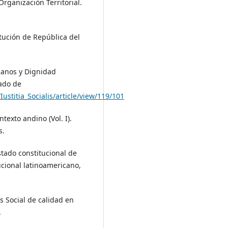
rganizaciòn Territorial.
tución de República del
umanos y Dignidad
ado de
ustitia_Socialis/article/view/119/101
ntexto andino (Vol. I).
s.
Estado constitucional de
ucional latinoamericano,
ès Social de calidad en
.