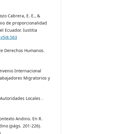
ozo Cabrera, E. E., &
cipio de proporcionalidad
el Ecuador. Iustitia
.v5i8.563
l de Derechos Humanos.
nvenio Internacional
rabajadores Migratorios y
Autoridades Locales .
contexto Andino. En R.
dino (págs. 201-226).
s.