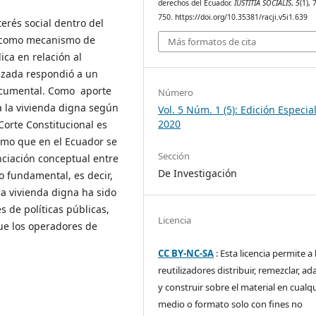
derechos del Ecuador.
IUSTITIA SOCIALIS
,
5
(1), 
750. https://doi.org/10.35381/racji.v5i1.639
terés social dentro del
, como mecanismo de
Más formatos de cita
ica en relación al
lizada respondió a un
documental. Como aporte
Número
a la vivienda digna según
Vol. 5 Núm. 1 (5): Edición Especial
2020
Corte Constitucional es
smo que en el Ecuador se
Sección
enciación conceptual entre
De Investigación
o fundamental, es decir,
a vivienda digna ha sido
 de políticas públicas,
Licencia
que los operadores de
CC BY-NC-SA
: Esta licencia permite a 
reutilizadores distribuir, remezclar, ad
y construir sobre el material en cualq
medio o formato solo con fines no