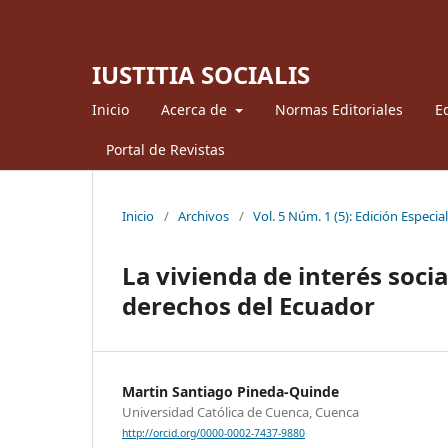
IUSTITIA SOCIALIS
Inicio
Acerca de
Normas Editoriales
Ed
Portal de Revistas
Inicio
/
Archivos
/
Vol. 5 Núm. 1 (5): Edición Especia
La vivienda de interés socia
derechos del Ecuador
Martin Santiago Pineda-Quinde
Universidad Católica de Cuenca, Cuenca
http://orcid.org/0000-0002-7437-9880