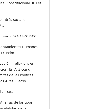
sal Constitucional. Ius et
e intrès social en
AL.
entencia 021-19-SEP-CC.
s Asentamientos Humanos
 Ecuador .
izaciòn . reflexions en
iòn. En A. Ziccardi,
ites de las Polìticas
os Aires: Clacso.
 : Trotta.
Análisis de los tipos
nsabilidad penal.