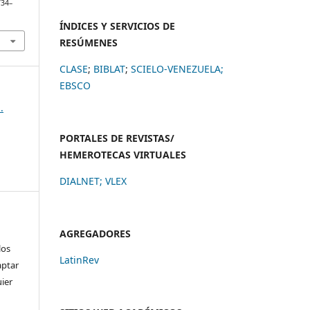
734–
ÍNDICES Y SERVICIOS DE
RESÚMENES
CLASE
;
BIBLAT
;
SCIELO-VENEZUELA;
EBSCO
.
PORTALES DE REVISTAS/
HEMEROTECAS VIRTUALES
DIALNET
;
VLEX
AGREGADORES
los
LatinRev
aptar
uier