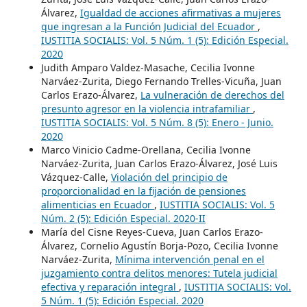
Álvarez,
Igualdad de acciones afirmativas a mujeres
que ingresan a la Función Judicial del Ecuador
,
IUSTITIA SOCIALIS: Vol. 5 Núm. 1 (5): Edición Especial.
2020
Judith Amparo Valdez-Masache, Cecilia Ivonne
Narváez-Zurita, Diego Fernando Trelles-Vicuña, Juan
Carlos Erazo-Álvarez,
La vulneración de derechos del
presunto agresor en la violencia intrafamiliar
,
IUSTITIA SOCIALIS: Vol. 5 Núm. 8 (5): Enero - Junio.
2020
Marco Vinicio Cadme-Orellana, Cecilia Ivonne
Narváez-Zurita, Juan Carlos Erazo-Álvarez, José Luis
Vázquez-Calle,
Violación del principio de
proporcionalidad en la fijación de pensiones
alimenticias en Ecuador
,
IUSTITIA SOCIALIS: Vol. 5
Núm. 2 (5): Edición Especial. 2020-II
María del Cisne Reyes-Cueva, Juan Carlos Erazo-
Álvarez, Cornelio Agustín Borja-Pozo, Cecilia Ivonne
Narváez-Zurita,
Mínima intervención penal en el
juzgamiento contra delitos menores: Tutela judicial
efectiva y reparación integral
,
IUSTITIA SOCIALIS: Vol.
5 Núm. 1 (5): Edición Especial. 2020