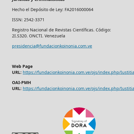
Hecho el Depósito de Ley: FA2016000064
ISSN: 2542-3371
Registro Nacional de Revistas Científicas. Código:
2I.S320. ONCTI. Venezuela
presidencia@fundacionkoinonia.com.ve
Web Page
URL:
https://fundacionkoinonia.com.ve/ojs/index.php/Iustitia
OAI-PMH
URL:
https://fundacionkoinonia.com.ve/ojs/index.php/Iustitia