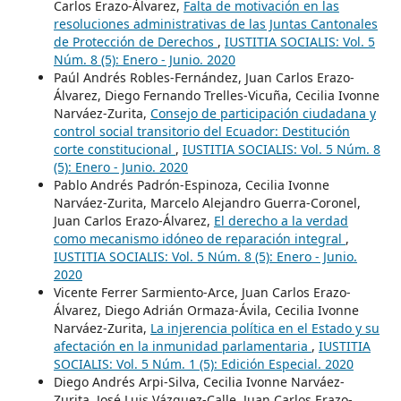
Carlos Erazo-Álvarez,
Falta de motivación en las
resoluciones administrativas de las Juntas Cantonales
de Protección de Derechos
,
IUSTITIA SOCIALIS: Vol. 5
Núm. 8 (5): Enero - Junio. 2020
Paúl Andrés Robles-Fernández, Juan Carlos Erazo-
Álvarez, Diego Fernando Trelles-Vicuña, Cecilia Ivonne
Narváez-Zurita,
Consejo de participación ciudadana y
control social transitorio del Ecuador: Destitución
corte constitucional
,
IUSTITIA SOCIALIS: Vol. 5 Núm. 8
(5): Enero - Junio. 2020
Pablo Andrés Padrón-Espinoza, Cecilia Ivonne
Narváez-Zurita, Marcelo Alejandro Guerra-Coronel,
Juan Carlos Erazo-Álvarez,
El derecho a la verdad
como mecanismo idóneo de reparación integral
,
IUSTITIA SOCIALIS: Vol. 5 Núm. 8 (5): Enero - Junio.
2020
Vicente Ferrer Sarmiento-Arce, Juan Carlos Erazo-
Álvarez, Diego Adrián Ormaza-Ávila, Cecilia Ivonne
Narváez-Zurita,
La injerencia política en el Estado y su
afectación en la inmunidad parlamentaria
,
IUSTITIA
SOCIALIS: Vol. 5 Núm. 1 (5): Edición Especial. 2020
Diego Andrés Arpi-Silva, Cecilia Ivonne Narváez-
Zurita, José Luis Vázquez-Calle, Juan Carlos Erazo-