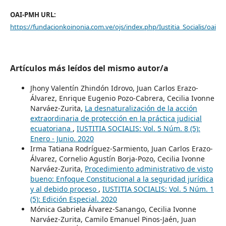
OAI-PMH URL:
https://fundacionkoinonia.com.ve/ojs/index.php/Iustitia_Socialis/oai
Artículos más leídos del mismo autor/a
Jhony Valentín Zhindón Idrovo, Juan Carlos Erazo-
Álvarez, Enrique Eugenio Pozo-Cabrera, Cecilia Ivonne
Narváez-Zurita,
La desnaturalización de la acción
extraordinaria de protección en la práctica judicial
ecuatoriana
,
IUSTITIA SOCIALIS: Vol. 5 Núm. 8 (5):
Enero - Junio. 2020
Irma Tatiana Rodríguez-Sarmiento, Juan Carlos Erazo-
Álvarez, Cornelio Agustín Borja-Pozo, Cecilia Ivonne
Narváez-Zurita,
Procedimiento administrativo de visto
bueno: Enfoque Constitucional a la seguridad jurídica
y al debido proceso
,
IUSTITIA SOCIALIS: Vol. 5 Núm. 1
(5): Edición Especial. 2020
Mónica Gabriela Álvarez-Sanango, Cecilia Ivonne
Narváez-Zurita, Camilo Emanuel Pinos-Jaén, Juan