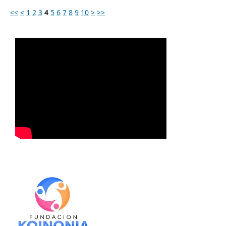
<<
<
1
2
3
4
5
6
7
8
9
10
>
>>