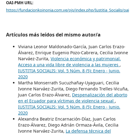
OAI-PMH URL:
https://fundacionkoinonia.com.ve/ojs/index.php/Iustitia_Socialis/oai
Artículos más leídos del mismo autor/a
Viviana Leonor Maldonado-García, Juan Carlos Erazo-
Álvarez, Enrique Eugenio Pozo-Cabrera, Cecilia Ivonne
Narváez-Zurita,
Violencia económica y patrimonial.
Acceso a una vida libre de violencia a las mujeres
,
IUSTITIA SOCIALIS: Vol. 5 Núm. 8 (5): Enero - Junio.
2020
Martha Monserrath Sucuzhañay-Uyaguari, Cecilia
Ivonne Narváez-Zurita, Diego Fernando Trelles-Vicuña,
Juan Carlos Erazo-Álvarez,
Despenalización del aborto
en el Ecuador para víctimas de violencia sexual
,
IUSTITIA SOCIALIS: Vol. 5 Núm. 8 (5): Enero - Junio.
2020
Alexandra Beatriz Encarnación-Díaz, Juan Carlos
Erazo-Álvarez, Diego Adrián Ormaza-Ávila, Cecilia
Ivonne Narváez-Zurita,
La defensa técnica del