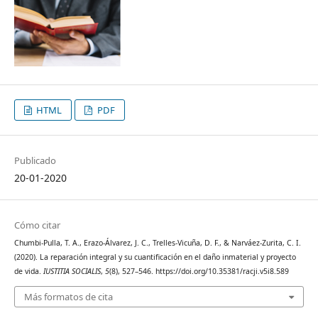
HTML
PDF
Publicado
20-01-2020
Cómo citar
Chumbi-Pulla, T. A., Erazo-Álvarez, J. C., Trelles-Vicuña, D. F., & Narváez-Zurita, C. I.
(2020). La reparación integral y su cuantificación en el daño inmaterial y proyecto
de vida.
IUSTITIA SOCIALIS
,
5
(8), 527–546. https://doi.org/10.35381/racji.v5i8.589
Más formatos de cita