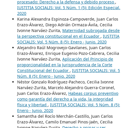
procesado: Derecho a la defensa y debido proceso
,
IUSTITIA SOCIALIS: Vol. 5 Núm. 1 (5): Edición Especial.
2020
Karina Alexandra Espinoza-Campoverde, Juan Carlos
Erazo-Álvarez, Diego Adrián Ormaza-Ávila, Cecilia
Ivonne Narváez-Zurita,
Maternidad subrogada desde
la perspectiva constitucional en el Ecuador
,
IUSTITIA
SOCIALIS: Vol. 5 Núm. 8 (5): Enero - Junio. 2020
Alejandro Raúl Mogrovejo-Gavilanes, Juan Carlos
Erazo-Álvarez, Enrique Eugenio Pozo-Cabrera, Cecilia
Ivonne Narváez-Zurita,
Aplicación del Principio de
proporcionalidad en la Jurisprudencia de la Corte
Constitucional del Ecuador
,
IUSTITIA SOCIALIS: Vol. 5
Núm. 8 (5): Enero - Junio. 2020
Néstor Gonzalo Rodríguez-Pacheco, Cecilia Ivonne
Narváez-Zurita, Marcelo Alejandro Guerra-Coronel,
Juan Carlos Erazo-Álvarez,
Habeas corpus preventivo
como garantía del derecho a la vida, la integridad
física y libertad
,
IUSTITIA SOCIALIS: Vol. 5 Núm. 8 (5):
Enero - Junio. 2020
Samantha del Rocío Merchán-Castillo, Juan Carlos
Erazo-Álvarez, Camilo Emanuel Pinos-Jaén, Cecilia
Ivonne Narváez-Zurita,
Derecho a opinar y ser