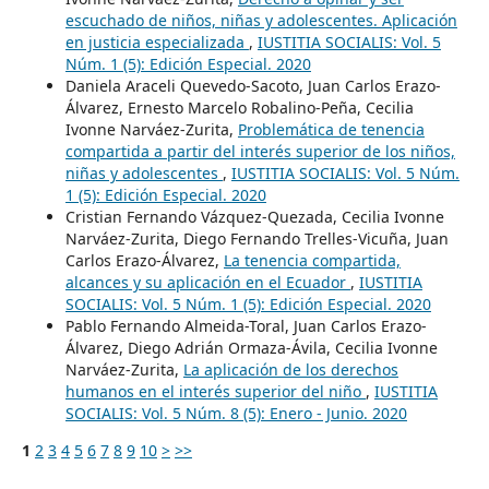
escuchado de niños, niñas y adolescentes. Aplicación
en justicia especializada
,
IUSTITIA SOCIALIS: Vol. 5
Núm. 1 (5): Edición Especial. 2020
Daniela Araceli Quevedo-Sacoto, Juan Carlos Erazo-
Álvarez, Ernesto Marcelo Robalino-Peña, Cecilia
Ivonne Narváez-Zurita,
Problemática de tenencia
compartida a partir del interés superior de los niños,
niñas y adolescentes
,
IUSTITIA SOCIALIS: Vol. 5 Núm.
1 (5): Edición Especial. 2020
Cristian Fernando Vázquez-Quezada, Cecilia Ivonne
Narváez-Zurita, Diego Fernando Trelles-Vicuña, Juan
Carlos Erazo-Álvarez,
La tenencia compartida,
alcances y su aplicación en el Ecuador
,
IUSTITIA
SOCIALIS: Vol. 5 Núm. 1 (5): Edición Especial. 2020
Pablo Fernando Almeida-Toral, Juan Carlos Erazo-
Álvarez, Diego Adrián Ormaza-Ávila, Cecilia Ivonne
Narváez-Zurita,
La aplicación de los derechos
humanos en el interés superior del niño
,
IUSTITIA
SOCIALIS: Vol. 5 Núm. 8 (5): Enero - Junio. 2020
1
2
3
4
5
6
7
8
9
10
>
>>