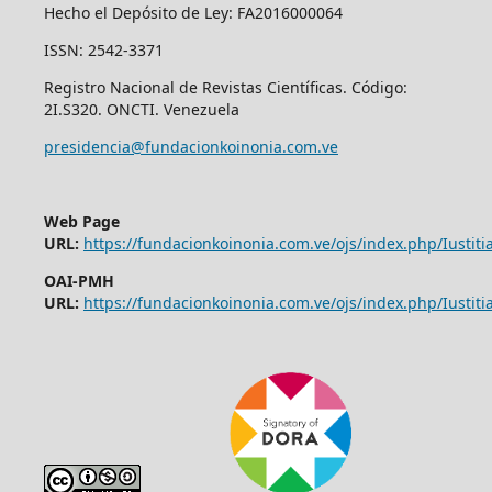
Hecho el Depósito de Ley: FA2016000064
ISSN: 2542-3371
Registro Nacional de Revistas Científicas. Código:
2I.S320. ONCTI. Venezuela
presidencia@fundacionkoinonia.com.ve
Web Page
URL:
https://fundacionkoinonia.com.ve/ojs/index.php/Iustitia
OAI-PMH
URL:
https://fundacionkoinonia.com.ve/ojs/index.php/Iustitia