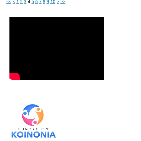
<<
<
1
2
3
4
5
6
7
8
9
10
>
>>