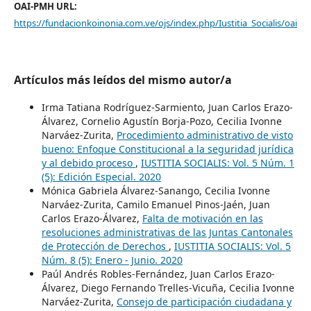
OAI-PMH URL:
https://fundacionkoinonia.com.ve/ojs/index.php/Iustitia_Socialis/oai
Artículos más leídos del mismo autor/a
Irma Tatiana Rodríguez-Sarmiento, Juan Carlos Erazo-
Álvarez, Cornelio Agustín Borja-Pozo, Cecilia Ivonne
Narváez-Zurita,
Procedimiento administrativo de visto
bueno: Enfoque Constitucional a la seguridad jurídica
y al debido proceso
,
IUSTITIA SOCIALIS: Vol. 5 Núm. 1
(5): Edición Especial. 2020
Mónica Gabriela Álvarez-Sanango, Cecilia Ivonne
Narváez-Zurita, Camilo Emanuel Pinos-Jaén, Juan
Carlos Erazo-Álvarez,
Falta de motivación en las
resoluciones administrativas de las Juntas Cantonales
de Protección de Derechos
,
IUSTITIA SOCIALIS: Vol. 5
Núm. 8 (5): Enero - Junio. 2020
Paúl Andrés Robles-Fernández, Juan Carlos Erazo-
Álvarez, Diego Fernando Trelles-Vicuña, Cecilia Ivonne
Narváez-Zurita,
Consejo de participación ciudadana y