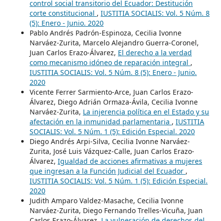
control social transitorio del Ecuador: Destitución
corte constitucional
,
IUSTITIA SOCIALIS: Vol. 5 Núm. 8
(5): Enero - Junio. 2020
Pablo Andrés Padrón-Espinoza, Cecilia Ivonne
Narváez-Zurita, Marcelo Alejandro Guerra-Coronel,
Juan Carlos Erazo-Álvarez,
El derecho a la verdad
como mecanismo idóneo de reparación integral
,
IUSTITIA SOCIALIS: Vol. 5 Núm. 8 (5): Enero - Junio.
2020
Vicente Ferrer Sarmiento-Arce, Juan Carlos Erazo-
Álvarez, Diego Adrián Ormaza-Ávila, Cecilia Ivonne
Narváez-Zurita,
La injerencia política en el Estado y su
afectación en la inmunidad parlamentaria
,
IUSTITIA
SOCIALIS: Vol. 5 Núm. 1 (5): Edición Especial. 2020
Diego Andrés Arpi-Silva, Cecilia Ivonne Narváez-
Zurita, José Luis Vázquez-Calle, Juan Carlos Erazo-
Álvarez,
Igualdad de acciones afirmativas a mujeres
que ingresan a la Función Judicial del Ecuador
,
IUSTITIA SOCIALIS: Vol. 5 Núm. 1 (5): Edición Especial.
2020
Judith Amparo Valdez-Masache, Cecilia Ivonne
Narváez-Zurita, Diego Fernando Trelles-Vicuña, Juan
Carlos Erazo-Álvarez,
La vulneración de derechos del