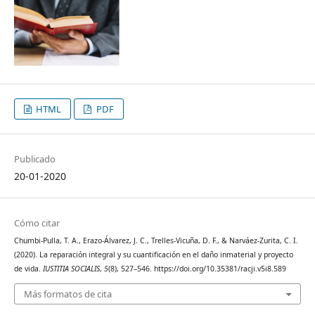
HTML
PDF
Publicado
20-01-2020
Cómo citar
Chumbi-Pulla, T. A., Erazo-Álvarez, J. C., Trelles-Vicuña, D. F., & Narváez-Zurita, C. I.
(2020). La reparación integral y su cuantificación en el daño inmaterial y proyecto
de vida.
IUSTITIA SOCIALIS
,
5
(8), 527–546. https://doi.org/10.35381/racji.v5i8.589
Más formatos de cita