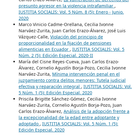
presunto agresor en la violencia intrafamiliar
,
IUSTITIA SOCIALIS: Vol. 5 Núm. 8 (5): Enero - Junio.
2020
Marco Vinicio Cadme-Orellana, Cecilia Ivonne
Narváez-Zurita, Juan Carlos Erazo-Álvarez, José Luis
Vázquez-Calle,
Violación del principio de
proporcionalidad en la fijación de pensiones
alimenticias en Ecuador
,
IUSTITIA SOCIALIS: Vol. 5
Núm. 2 (5): Edición Especial. 2020-II
María del Cisne Reyes-Cueva, Juan Carlos Erazo-
Álvarez, Cornelio Agustín Borja-Pozo, Cecilia Ivonne
Narváez-Zurita,
Mínima intervención penal en el
juzgamiento contra delitos menores: Tutela judicial
efectiva y reparación integral
,
IUSTITIA SOCIALIS: Vol.
5 Núm. 1 (5): Edición Especial. 2020
Priscila Brigitte Sánchez-Gómez, Cecilia Ivonne
Narváez-Zurita, Cornelio Agustín Borja-Pozo, Juan
Carlos Erazo-Álvarez,
Análisis de la adopción frente a
la excepcionalidad de la edad entre adoptante y
adoptado
,
IUSTITIA SOCIALIS: Vol. 5 Núm. 1 (5):
Edición Especial. 2020