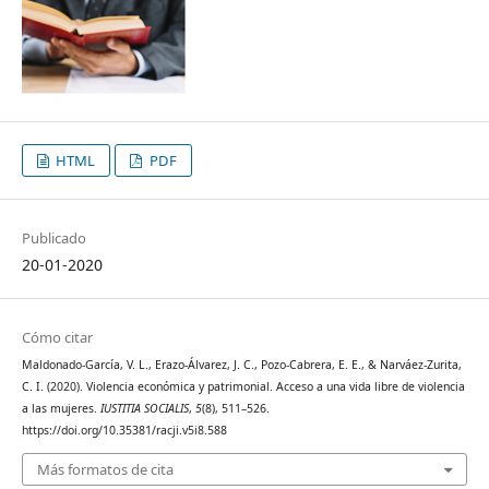
HTML
PDF
Publicado
20-01-2020
Cómo citar
Maldonado-García, V. L., Erazo-Álvarez, J. C., Pozo-Cabrera, E. E., & Narváez-Zurita,
C. I. (2020). Violencia económica y patrimonial. Acceso a una vida libre de violencia
a las mujeres.
IUSTITIA SOCIALIS
,
5
(8), 511–526.
https://doi.org/10.35381/racji.v5i8.588
Más formatos de cita