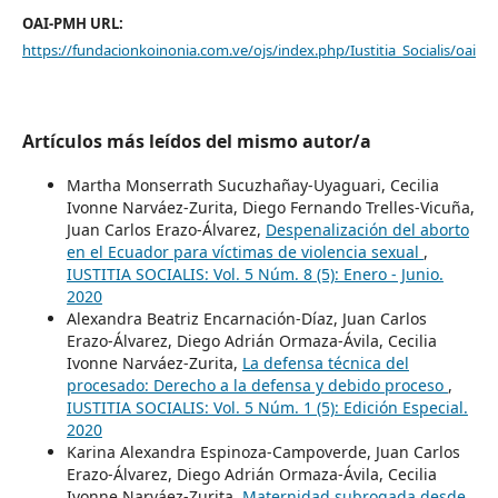
OAI-PMH URL:
https://fundacionkoinonia.com.ve/ojs/index.php/Iustitia_Socialis/oai
Artículos más leídos del mismo autor/a
Martha Monserrath Sucuzhañay-Uyaguari, Cecilia
Ivonne Narváez-Zurita, Diego Fernando Trelles-Vicuña,
Juan Carlos Erazo-Álvarez,
Despenalización del aborto
en el Ecuador para víctimas de violencia sexual
,
IUSTITIA SOCIALIS: Vol. 5 Núm. 8 (5): Enero - Junio.
2020
Alexandra Beatriz Encarnación-Díaz, Juan Carlos
Erazo-Álvarez, Diego Adrián Ormaza-Ávila, Cecilia
Ivonne Narváez-Zurita,
La defensa técnica del
procesado: Derecho a la defensa y debido proceso
,
IUSTITIA SOCIALIS: Vol. 5 Núm. 1 (5): Edición Especial.
2020
Karina Alexandra Espinoza-Campoverde, Juan Carlos
Erazo-Álvarez, Diego Adrián Ormaza-Ávila, Cecilia
Ivonne Narváez-Zurita,
Maternidad subrogada desde