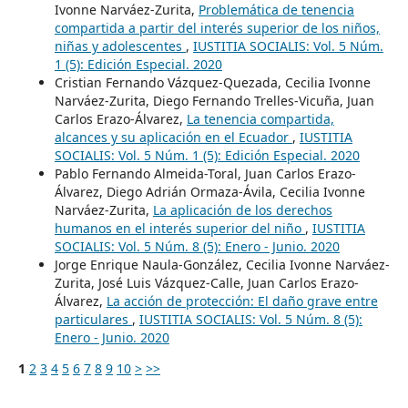
Ivonne Narváez-Zurita,
Problemática de tenencia
compartida a partir del interés superior de los niños,
niñas y adolescentes
,
IUSTITIA SOCIALIS: Vol. 5 Núm.
1 (5): Edición Especial. 2020
Cristian Fernando Vázquez-Quezada, Cecilia Ivonne
Narváez-Zurita, Diego Fernando Trelles-Vicuña, Juan
Carlos Erazo-Álvarez,
La tenencia compartida,
alcances y su aplicación en el Ecuador
,
IUSTITIA
SOCIALIS: Vol. 5 Núm. 1 (5): Edición Especial. 2020
Pablo Fernando Almeida-Toral, Juan Carlos Erazo-
Álvarez, Diego Adrián Ormaza-Ávila, Cecilia Ivonne
Narváez-Zurita,
La aplicación de los derechos
humanos en el interés superior del niño
,
IUSTITIA
SOCIALIS: Vol. 5 Núm. 8 (5): Enero - Junio. 2020
Jorge Enrique Naula-González, Cecilia Ivonne Narváez-
Zurita, José Luis Vázquez-Calle, Juan Carlos Erazo-
Álvarez,
La acción de protección: El daño grave entre
particulares
,
IUSTITIA SOCIALIS: Vol. 5 Núm. 8 (5):
Enero - Junio. 2020
1
2
3
4
5
6
7
8
9
10
>
>>