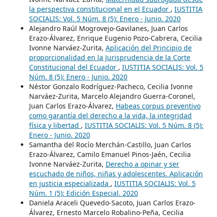
la perspectiva constitucional en el Ecuador
,
IUSTITIA
SOCIALIS: Vol. 5 Núm. 8 (5): Enero - Junio. 2020
Alejandro Raúl Mogrovejo-Gavilanes, Juan Carlos
Erazo-Álvarez, Enrique Eugenio Pozo-Cabrera, Cecilia
Ivonne Narváez-Zurita,
Aplicación del Principio de
proporcionalidad en la Jurisprudencia de la Corte
Constitucional del Ecuador
,
IUSTITIA SOCIALIS: Vol. 5
Núm. 8 (5): Enero - Junio. 2020
Néstor Gonzalo Rodríguez-Pacheco, Cecilia Ivonne
Narváez-Zurita, Marcelo Alejandro Guerra-Coronel,
Juan Carlos Erazo-Álvarez,
Habeas corpus preventivo
como garantía del derecho a la vida, la integridad
física y libertad
,
IUSTITIA SOCIALIS: Vol. 5 Núm. 8 (5):
Enero - Junio. 2020
Samantha del Rocío Merchán-Castillo, Juan Carlos
Erazo-Álvarez, Camilo Emanuel Pinos-Jaén, Cecilia
Ivonne Narváez-Zurita,
Derecho a opinar y ser
escuchado de niños, niñas y adolescentes. Aplicación
en justicia especializada
,
IUSTITIA SOCIALIS: Vol. 5
Núm. 1 (5): Edición Especial. 2020
Daniela Araceli Quevedo-Sacoto, Juan Carlos Erazo-
Álvarez, Ernesto Marcelo Robalino-Peña, Cecilia