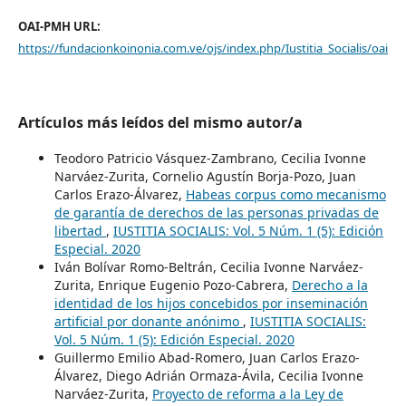
OAI-PMH URL:
https://fundacionkoinonia.com.ve/ojs/index.php/Iustitia_Socialis/oai
Artículos más leídos del mismo autor/a
Teodoro Patricio Vásquez-Zambrano, Cecilia Ivonne
Narváez-Zurita, Cornelio Agustín Borja-Pozo, Juan
Carlos Erazo-Álvarez,
Habeas corpus como mecanismo
de garantía de derechos de las personas privadas de
libertad
,
IUSTITIA SOCIALIS: Vol. 5 Núm. 1 (5): Edición
Especial. 2020
Iván Bolívar Romo-Beltrán, Cecilia Ivonne Narváez-
Zurita, Enrique Eugenio Pozo-Cabrera,
Derecho a la
identidad de los hijos concebidos por inseminación
artificial por donante anónimo
,
IUSTITIA SOCIALIS:
Vol. 5 Núm. 1 (5): Edición Especial. 2020
Guillermo Emilio Abad-Romero, Juan Carlos Erazo-
Álvarez, Diego Adrián Ormaza-Ávila, Cecilia Ivonne
Narváez-Zurita,
Proyecto de reforma a la Ley de