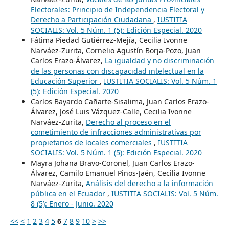
Electorales: Principio de Independencia Electoral y
Derecho a Participación Ciudadana
,
IUSTITIA
SOCIALIS: Vol. 5 Núm. 1 (5): Edición Especial. 2020
Fátima Piedad Gutiérrez-Mejía, Cecilia Ivonne
Narváez-Zurita, Cornelio Agustín Borja-Pozo, Juan
Carlos Erazo-Álvarez,
La igualdad y no discriminación
de las personas con discapacidad intelectual en la
Educación Superior
,
IUSTITIA SOCIALIS: Vol. 5 Núm. 1
(5): Edición Especial. 2020
Carlos Bayardo Cañarte-Sisalima, Juan Carlos Erazo-
Álvarez, José Luis Vázquez-Calle, Cecilia Ivonne
Narváez-Zurita,
Derecho al proceso en el
cometimiento de infracciones administrativas por
propietarios de locales comerciales
,
IUSTITIA
SOCIALIS: Vol. 5 Núm. 1 (5): Edición Especial. 2020
Mayra Johana Bravo-Coronel, Juan Carlos Erazo-
Álvarez, Camilo Emanuel Pinos-Jaén, Cecilia Ivonne
Narváez-Zurita,
Análisis del derecho a la información
pública en el Ecuador
,
IUSTITIA SOCIALIS: Vol. 5 Núm.
8 (5): Enero - Junio. 2020
<<
<
1
2
3
4
5
6
7
8
9
10
>
>>