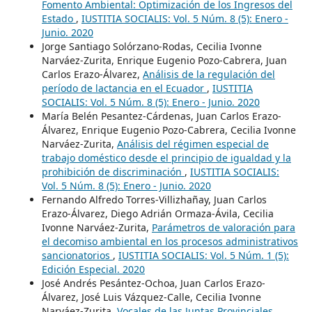
Fomento Ambiental: Optimización de los Ingresos del
Estado
,
IUSTITIA SOCIALIS: Vol. 5 Núm. 8 (5): Enero -
Junio. 2020
Jorge Santiago Solórzano-Rodas, Cecilia Ivonne
Narváez-Zurita, Enrique Eugenio Pozo-Cabrera, Juan
Carlos Erazo-Álvarez,
Análisis de la regulación del
período de lactancia en el Ecuador
,
IUSTITIA
SOCIALIS: Vol. 5 Núm. 8 (5): Enero - Junio. 2020
María Belén Pesantez-Cárdenas, Juan Carlos Erazo-
Álvarez, Enrique Eugenio Pozo-Cabrera, Cecilia Ivonne
Narváez-Zurita,
Análisis del régimen especial de
trabajo doméstico desde el principio de igualdad y la
prohibición de discriminación
,
IUSTITIA SOCIALIS:
Vol. 5 Núm. 8 (5): Enero - Junio. 2020
Fernando Alfredo Torres-Villizhañay, Juan Carlos
Erazo-Álvarez, Diego Adrián Ormaza-Ávila, Cecilia
Ivonne Narváez-Zurita,
Parámetros de valoración para
el decomiso ambiental en los procesos administrativos
sancionatorios
,
IUSTITIA SOCIALIS: Vol. 5 Núm. 1 (5):
Edición Especial. 2020
José Andrés Pesántez-Ochoa, Juan Carlos Erazo-
Álvarez, José Luis Vázquez-Calle, Cecilia Ivonne
Narváez-Zurita,
Vocales de las Juntas Provinciales