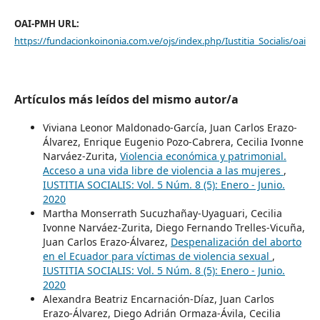
OAI-PMH URL:
https://fundacionkoinonia.com.ve/ojs/index.php/Iustitia_Socialis/oai
Artículos más leídos del mismo autor/a
Viviana Leonor Maldonado-García, Juan Carlos Erazo-
Álvarez, Enrique Eugenio Pozo-Cabrera, Cecilia Ivonne
Narváez-Zurita,
Violencia económica y patrimonial.
Acceso a una vida libre de violencia a las mujeres
,
IUSTITIA SOCIALIS: Vol. 5 Núm. 8 (5): Enero - Junio.
2020
Martha Monserrath Sucuzhañay-Uyaguari, Cecilia
Ivonne Narváez-Zurita, Diego Fernando Trelles-Vicuña,
Juan Carlos Erazo-Álvarez,
Despenalización del aborto
en el Ecuador para víctimas de violencia sexual
,
IUSTITIA SOCIALIS: Vol. 5 Núm. 8 (5): Enero - Junio.
2020
Alexandra Beatriz Encarnación-Díaz, Juan Carlos
Erazo-Álvarez, Diego Adrián Ormaza-Ávila, Cecilia