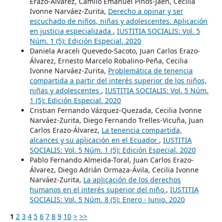
Erazo-Álvarez, Camilo Emanuel Pinos-Jaén, Cecilia
Ivonne Narváez-Zurita,
Derecho a opinar y ser
escuchado de niños, niñas y adolescentes. Aplicación
en justicia especializada
,
IUSTITIA SOCIALIS: Vol. 5
Núm. 1 (5): Edición Especial. 2020
Daniela Araceli Quevedo-Sacoto, Juan Carlos Erazo-
Álvarez, Ernesto Marcelo Robalino-Peña, Cecilia
Ivonne Narváez-Zurita,
Problemática de tenencia
compartida a partir del interés superior de los niños,
niñas y adolescentes
,
IUSTITIA SOCIALIS: Vol. 5 Núm.
1 (5): Edición Especial. 2020
Cristian Fernando Vázquez-Quezada, Cecilia Ivonne
Narváez-Zurita, Diego Fernando Trelles-Vicuña, Juan
Carlos Erazo-Álvarez,
La tenencia compartida,
alcances y su aplicación en el Ecuador
,
IUSTITIA
SOCIALIS: Vol. 5 Núm. 1 (5): Edición Especial. 2020
Pablo Fernando Almeida-Toral, Juan Carlos Erazo-
Álvarez, Diego Adrián Ormaza-Ávila, Cecilia Ivonne
Narváez-Zurita,
La aplicación de los derechos
humanos en el interés superior del niño
,
IUSTITIA
SOCIALIS: Vol. 5 Núm. 8 (5): Enero - Junio. 2020
1
2
3
4
5
6
7
8
9
10
>
>>