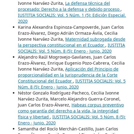
Ivonne Narváez-Zurita,
La defensa técnica del
procesado: Derecho a la defensa y debido proceso
,
IUSTITIA SOCIALIS: Vol. 5 Núm. 1 (5): Edición Especial.
2020
Karina Alexandra Espinoza-Campoverde, Juan Carlos
Erazo-Álvarez, Diego Adrián Ormaza-Ávila, Cecilia
Ivonne Narváez-Zurita,
Maternidad subrogada desde
la perspectiva constitucional en el Ecuador
,
IUSTITIA
SOCIALIS: Vol. 5 Núm. 8 (5): Enero - Junio. 2020
Alejandro Raúl Mogrovejo-Gavilanes, Juan Carlos
Erazo-Álvarez, Enrique Eugenio Pozo-Cabrera, Cecilia
Ivonne Narváez-Zurita,
Aplicación del Principio de
proporcionalidad en la Jurisprudencia de la Corte
Constitucional del Ecuador
,
IUSTITIA SOCIALIS: Vol. 5
Núm. 8 (5): Enero - Junio. 2020
Néstor Gonzalo Rodríguez-Pacheco, Cecilia Ivonne
Narváez-Zurita, Marcelo Alejandro Guerra-Coronel,
Juan Carlos Erazo-Álvarez,
Habeas corpus preventivo
como garantía del derecho a la vida, la integridad
física y libertad
,
IUSTITIA SOCIALIS: Vol. 5 Núm. 8 (5):
Enero - Junio. 2020
Samantha del Rocío Merchán-Castillo, Juan Carlos