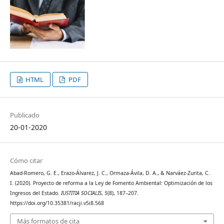
HTML
PDF
Publicado
20-01-2020
Cómo citar
Abad-Romero, G. E., Erazo-Álvarez, J. C., Ormaza-Ávila, D. A., & Narváez-Zurita, C.
I. (2020). Proyecto de reforma a la Ley de Fomento Ambiental: Optimización de los
Ingresos del Estado.
IUSTITIA SOCIALIS
,
5
(8), 187–207.
https://doi.org/10.35381/racji.v5i8.568
Más formatos de cita