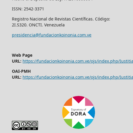
ISSN: 2542-3371
Registro Nacional de Revistas Científicas. Código:
2I.S320. ONCTI. Venezuela
presidencia@fundacionkoinonia.com.ve
Web Page
URL:
https://fundacionkoinonia.com.ve/ojs/index.php/Iustitia
OAI-PMH
URL:
https://fundacionkoinonia.com.ve/ojs/index.php/Iustitia