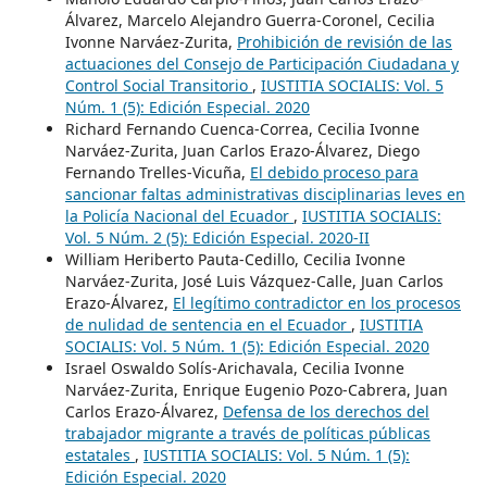
Álvarez, Marcelo Alejandro Guerra-Coronel, Cecilia
Ivonne Narváez-Zurita,
Prohibición de revisión de las
actuaciones del Consejo de Participación Ciudadana y
Control Social Transitorio
,
IUSTITIA SOCIALIS: Vol. 5
Núm. 1 (5): Edición Especial. 2020
Richard Fernando Cuenca-Correa, Cecilia Ivonne
Narváez-Zurita, Juan Carlos Erazo-Álvarez, Diego
Fernando Trelles-Vicuña,
El debido proceso para
sancionar faltas administrativas disciplinarias leves en
la Policía Nacional del Ecuador
,
IUSTITIA SOCIALIS:
Vol. 5 Núm. 2 (5): Edición Especial. 2020-II
William Heriberto Pauta-Cedillo, Cecilia Ivonne
Narváez-Zurita, José Luis Vázquez-Calle, Juan Carlos
Erazo-Álvarez,
El legítimo contradictor en los procesos
de nulidad de sentencia en el Ecuador
,
IUSTITIA
SOCIALIS: Vol. 5 Núm. 1 (5): Edición Especial. 2020
Israel Oswaldo Solís-Arichavala, Cecilia Ivonne
Narváez-Zurita, Enrique Eugenio Pozo-Cabrera, Juan
Carlos Erazo-Álvarez,
Defensa de los derechos del
trabajador migrante a través de políticas públicas
estatales
,
IUSTITIA SOCIALIS: Vol. 5 Núm. 1 (5):
Edición Especial. 2020