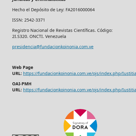
Hecho el Depósito de Ley: FA2016000064
ISSN: 2542-3371
Registro Nacional de Revistas Científicas. Código:
2I.S320. ONCTI. Venezuela
presidencia@fundacionkoinonia.com.ve
Web Page
URL:
https://fundacionkoinonia.com.ve/ojs/index.php/Iustitia
OAI-PMH
URL:
https://fundacionkoinonia.com.ve/ojs/index.php/Iustitia