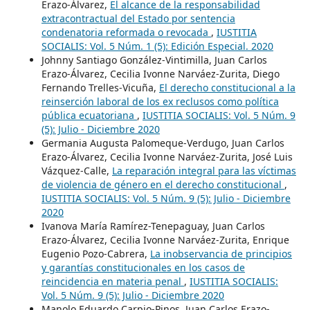
Erazo-Álvarez,
El alcance de la responsabilidad
extracontractual del Estado por sentencia
condenatoria reformada o revocada
,
IUSTITIA
SOCIALIS: Vol. 5 Núm. 1 (5): Edición Especial. 2020
Johnny Santiago González-Vintimilla, Juan Carlos
Erazo-Álvarez, Cecilia Ivonne Narváez-Zurita, Diego
Fernando Trelles-Vicuña,
El derecho constitucional a la
reinserción laboral de los ex reclusos como política
pública ecuatoriana
,
IUSTITIA SOCIALIS: Vol. 5 Núm. 9
(5): Julio - Diciembre 2020
Germania Augusta Palomeque-Verdugo, Juan Carlos
Erazo-Álvarez, Cecilia Ivonne Narváez-Zurita, José Luis
Vázquez-Calle,
La reparación integral para las víctimas
de violencia de género en el derecho constitucional
,
IUSTITIA SOCIALIS: Vol. 5 Núm. 9 (5): Julio - Diciembre
2020
Ivanova María Ramírez-Tenepaguay, Juan Carlos
Erazo-Álvarez, Cecilia Ivonne Narváez-Zurita, Enrique
Eugenio Pozo-Cabrera,
La inobservancia de principios
y garantías constitucionales en los casos de
reincidencia en materia penal
,
IUSTITIA SOCIALIS:
Vol. 5 Núm. 9 (5): Julio - Diciembre 2020
Manolo Eduardo Carpio-Pinos, Juan Carlos Erazo-