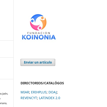
Enviar un artículo
DIRECTORIOS/CATALÓGOS
MIAR
;
ERIHPLUS
;
DOAJ
;
os-Jaén,
REVENCYT
;
LATINDEX 2.0
a
oriano,