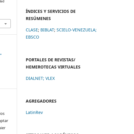
dad
ÍNDICES Y SERVICIOS DE
RESÚMENES
CLASE
;
BIBLAT
;
SCIELO-VENEZUELA;
EBSCO
.
PORTALES DE REVISTAS/
HEMEROTECAS VIRTUALES
DIALNET
;
VLEX
AGREGADORES
LatinRev
los
aptar
uier