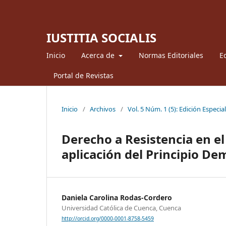
IUSTITIA SOCIALIS
Inicio
Acerca de
Normas Editoriales
Ed
Portal de Revistas
Inicio
/
Archivos
/
Vol. 5 Núm. 1 (5): Edición Especia
Derecho a Resistencia en e
aplicación del Principio De
Daniela Carolina Rodas-Cordero
Universidad Católica de Cuenca, Cuenca
http://orcid.org/0000-0001-8758-5459