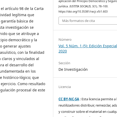
aplicación del Principio Democrático y Seguri
Jurídica.
IUSTITIA SOCIALIS
,
5
(1), 78–100.
el artículo 98 de la Carta
https://doi.org/10.35381/racji.v5i1.603
ividad legítima que
Más formatos de cita
garantía básica de
sta investigación se
nido que se atribuye a
Número
cipio democrático y la
Vol. 5 Núm. 1 (5): Edición Especial
io generar ajustes
2020
suístico, con la finalidad
n claros y vinculados al
Sección
a el desarrollo del
De Investigación
, fundamentada en los
e histórico-lógico; que
ejercicio. Como resultado
Licencia
regulación procesal de este
CC BY-NC-SA
: Esta licencia permite a 
reutilizadores distribuir, remezclar, ad
y construir sobre el material en cualq