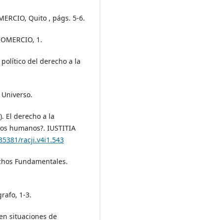
OMERCIO, Quito , págs. 5-6.
L COMERCIO, 1.
y político del derecho a la
l Universo.
). El derecho a la
chos humanos?. IUSTITIA
35381/racji.v4i1.543
rechos Fundamentales.
grafo, 1-3.
 en situaciones de