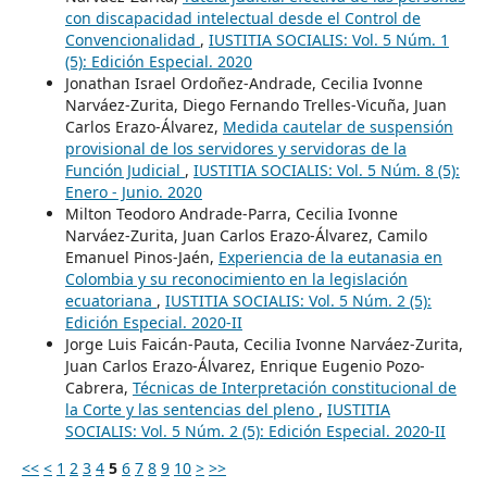
con discapacidad intelectual desde el Control de
Convencionalidad
,
IUSTITIA SOCIALIS: Vol. 5 Núm. 1
(5): Edición Especial. 2020
Jonathan Israel Ordoñez-Andrade, Cecilia Ivonne
Narváez-Zurita, Diego Fernando Trelles-Vicuña, Juan
Carlos Erazo-Álvarez,
Medida cautelar de suspensión
provisional de los servidores y servidoras de la
Función Judicial
,
IUSTITIA SOCIALIS: Vol. 5 Núm. 8 (5):
Enero - Junio. 2020
Milton Teodoro Andrade-Parra, Cecilia Ivonne
Narváez-Zurita, Juan Carlos Erazo-Álvarez, Camilo
Emanuel Pinos-Jaén,
Experiencia de la eutanasia en
Colombia y su reconocimiento en la legislación
ecuatoriana
,
IUSTITIA SOCIALIS: Vol. 5 Núm. 2 (5):
Edición Especial. 2020-II
Jorge Luis Faicán-Pauta, Cecilia Ivonne Narváez-Zurita,
Juan Carlos Erazo-Álvarez, Enrique Eugenio Pozo-
Cabrera,
Técnicas de Interpretación constitucional de
la Corte y las sentencias del pleno
,
IUSTITIA
SOCIALIS: Vol. 5 Núm. 2 (5): Edición Especial. 2020-II
<<
<
1
2
3
4
5
6
7
8
9
10
>
>>