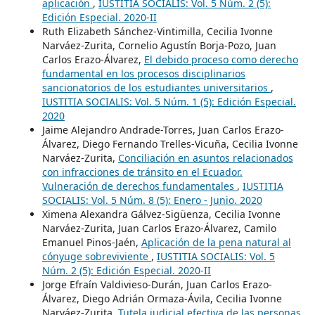
aplicación
,
IUSTITIA SOCIALIS: Vol. 5 Núm. 2 (5):
Edición Especial. 2020-II
Ruth Elizabeth Sánchez-Vintimilla, Cecilia Ivonne
Narváez-Zurita, Cornelio Agustín Borja-Pozo, Juan
Carlos Erazo-Álvarez,
El debido proceso como derecho
fundamental en los procesos disciplinarios
sancionatorios de los estudiantes universitarios
,
IUSTITIA SOCIALIS: Vol. 5 Núm. 1 (5): Edición Especial.
2020
Jaime Alejandro Andrade-Torres, Juan Carlos Erazo-
Álvarez, Diego Fernando Trelles-Vicuña, Cecilia Ivonne
Narváez-Zurita,
Conciliación en asuntos relacionados
con infracciones de tránsito en el Ecuador.
Vulneración de derechos fundamentales
,
IUSTITIA
SOCIALIS: Vol. 5 Núm. 8 (5): Enero - Junio. 2020
Ximena Alexandra Gálvez-Sigüenza, Cecilia Ivonne
Narváez-Zurita, Juan Carlos Erazo-Álvarez, Camilo
Emanuel Pinos-Jaén,
Aplicación de la pena natural al
cónyuge sobreviviente
,
IUSTITIA SOCIALIS: Vol. 5
Núm. 2 (5): Edición Especial. 2020-II
Jorge Efraín Valdivieso-Durán, Juan Carlos Erazo-
Álvarez, Diego Adrián Ormaza-Ávila, Cecilia Ivonne
Narváez-Zurita,
Tutela judicial efectiva de las personas