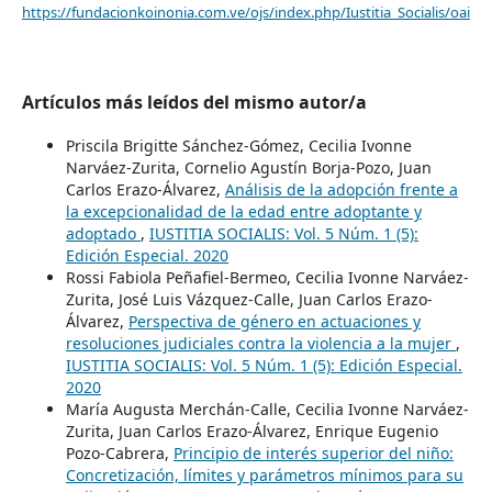
https://fundacionkoinonia.com.ve/ojs/index.php/Iustitia_Socialis/oai
Artículos más leídos del mismo autor/a
Priscila Brigitte Sánchez-Gómez, Cecilia Ivonne
Narváez-Zurita, Cornelio Agustín Borja-Pozo, Juan
Carlos Erazo-Álvarez,
Análisis de la adopción frente a
la excepcionalidad de la edad entre adoptante y
adoptado
,
IUSTITIA SOCIALIS: Vol. 5 Núm. 1 (5):
Edición Especial. 2020
Rossi Fabiola Peñafiel-Bermeo, Cecilia Ivonne Narváez-
Zurita, José Luis Vázquez-Calle, Juan Carlos Erazo-
Álvarez,
Perspectiva de género en actuaciones y
resoluciones judiciales contra la violencia a la mujer
,
IUSTITIA SOCIALIS: Vol. 5 Núm. 1 (5): Edición Especial.
2020
María Augusta Merchán-Calle, Cecilia Ivonne Narváez-
Zurita, Juan Carlos Erazo-Álvarez, Enrique Eugenio
Pozo-Cabrera,
Principio de interés superior del niño:
Concretización, límites y parámetros mínimos para su