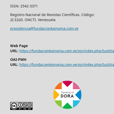
ISSN: 2542-3371
Registro Nacional de Revistas Científicas. Código:
2I.S320. ONCTI. Venezuela
presidencia@fundacionkoinonia.com.ve
Web Page
URL:
https://fundacionkoinonia.com.ve/ojs/index.php/Iustitia
OAI-PMH
URL:
https://fundacionkoinonia.com.ve/ojs/index.php/Iustitia