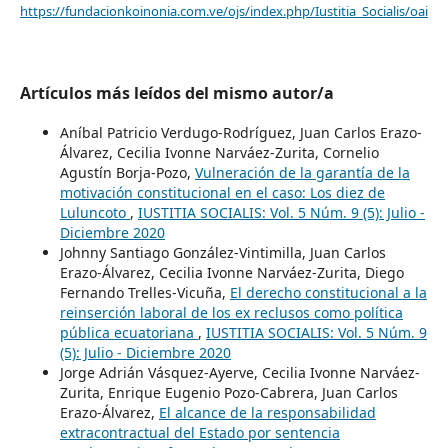
https://fundacionkoinonia.com.ve/ojs/index.php/Iustitia_Socialis/oai
Artículos más leídos del mismo autor/a
Aníbal Patricio Verdugo-Rodríguez, Juan Carlos Erazo-
Álvarez, Cecilia Ivonne Narváez-Zurita, Cornelio
Agustín Borja-Pozo,
Vulneración de la garantía de la
motivación constitucional en el caso: Los diez de
Luluncoto
,
IUSTITIA SOCIALIS: Vol. 5 Núm. 9 (5): Julio -
Diciembre 2020
Johnny Santiago González-Vintimilla, Juan Carlos
Erazo-Álvarez, Cecilia Ivonne Narváez-Zurita, Diego
Fernando Trelles-Vicuña,
El derecho constitucional a la
reinserción laboral de los ex reclusos como política
pública ecuatoriana
,
IUSTITIA SOCIALIS: Vol. 5 Núm. 9
(5): Julio - Diciembre 2020
Jorge Adrián Vásquez-Ayerve, Cecilia Ivonne Narváez-
Zurita, Enrique Eugenio Pozo-Cabrera, Juan Carlos
Erazo-Álvarez,
El alcance de la responsabilidad
extracontractual del Estado por sentencia