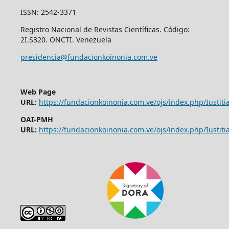
ISSN: 2542-3371
Registro Nacional de Revistas Científicas. Código:
2I.S320. ONCTI. Venezuela
presidencia@fundacionkoinonia.com.ve
Web Page
URL:
https://fundacionkoinonia.com.ve/ojs/index.php/Iustitia
OAI-PMH
URL:
https://fundacionkoinonia.com.ve/ojs/index.php/Iustitia