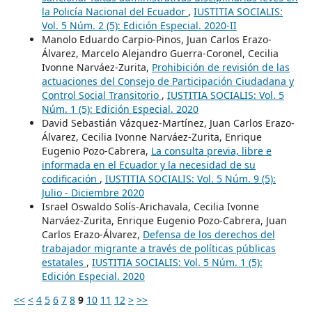
la Policía Nacional del Ecuador
,
IUSTITIA SOCIALIS:
Vol. 5 Núm. 2 (5): Edición Especial. 2020-II
Manolo Eduardo Carpio-Pinos, Juan Carlos Erazo-
Álvarez, Marcelo Alejandro Guerra-Coronel, Cecilia
Ivonne Narváez-Zurita,
Prohibición de revisión de las
actuaciones del Consejo de Participación Ciudadana y
Control Social Transitorio
,
IUSTITIA SOCIALIS: Vol. 5
Núm. 1 (5): Edición Especial. 2020
David Sebastián Vázquez-Martínez, Juan Carlos Erazo-
Álvarez, Cecilia Ivonne Narváez-Zurita, Enrique
Eugenio Pozo-Cabrera,
La consulta previa, libre e
informada en el Ecuador y la necesidad de su
codificación
,
IUSTITIA SOCIALIS: Vol. 5 Núm. 9 (5):
Julio - Diciembre 2020
Israel Oswaldo Solís-Arichavala, Cecilia Ivonne
Narváez-Zurita, Enrique Eugenio Pozo-Cabrera, Juan
Carlos Erazo-Álvarez,
Defensa de los derechos del
trabajador migrante a través de políticas públicas
estatales
,
IUSTITIA SOCIALIS: Vol. 5 Núm. 1 (5):
Edición Especial. 2020
<<
<
4
5
6
7
8
9
10
11
12
>
>>