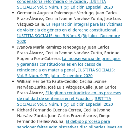
condenatoria reformada o revocada
,
IUSTITIA
SOCIALIS: Vol. 5 Núm. 1 (5): Edición Especial. 2020
Germania Augusta Palomeque-Verdugo, Juan Carlos
Erazo-Álvarez, Cecilia Ivonne Narváez-Zurita, José Luis
Vázquez-Calle,
La reparación integral para las víctimas
de violencia de género en el derecho constitucional
,
IUSTITIA SOCIALIS: Vol. 5 Núm. 9 (5): Julio - Diciembre
2020
Ivanova María Ramírez-Tenepaguay, Juan Carlos
Erazo-Álvarez, Cecilia Ivonne Narváez-Zurita, Enrique
Eugenio Pozo-Cabrera,
La inobservancia de principios
y garantías constitucionales en los casos de
reincidencia en materia penal
,
IUSTITIA SOCIALIS:
Vol. 5 Núm. 9 (5): Julio - Diciembre 2020
William Heriberto Pauta-Cedillo, Cecilia Ivonne
Narváez-Zurita, José Luis Vázquez-Calle, Juan Carlos
Erazo-Álvarez,
El legítimo contradictor en los procesos
de nulidad de sentencia en el Ecuador
,
IUSTITIA
SOCIALIS: Vol. 5 Núm. 1 (5): Edición Especial. 2020
Richard Fernando Cuenca-Correa, Cecilia Ivonne
Narváez-Zurita, Juan Carlos Erazo-Álvarez, Diego
Fernando Trelles-Vicuña,
El debido proceso para
sancionar faltas administrativas disciplinarias leves en