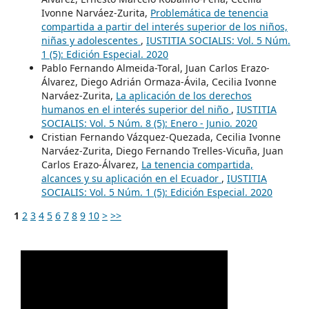
Ivonne Narváez-Zurita,
Problemática de tenencia
compartida a partir del interés superior de los niños,
niñas y adolescentes
,
IUSTITIA SOCIALIS: Vol. 5 Núm.
1 (5): Edición Especial. 2020
Pablo Fernando Almeida-Toral, Juan Carlos Erazo-
Álvarez, Diego Adrián Ormaza-Ávila, Cecilia Ivonne
Narváez-Zurita,
La aplicación de los derechos
humanos en el interés superior del niño
,
IUSTITIA
SOCIALIS: Vol. 5 Núm. 8 (5): Enero - Junio. 2020
Cristian Fernando Vázquez-Quezada, Cecilia Ivonne
Narváez-Zurita, Diego Fernando Trelles-Vicuña, Juan
Carlos Erazo-Álvarez,
La tenencia compartida,
alcances y su aplicación en el Ecuador
,
IUSTITIA
SOCIALIS: Vol. 5 Núm. 1 (5): Edición Especial. 2020
1
2
3
4
5
6
7
8
9
10
>
>>