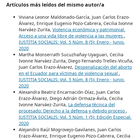
Artículos más leídos del mismo autor/a
Viviana Leonor Maldonado-García, Juan Carlos Erazo-
Álvarez, Enrique Eugenio Pozo-Cabrera, Cecilia Ivonne
Narváez-Zurita,
Violencia económica y patrimonial.
Acceso a una vida libre de violencia a las mujeres
,
IUSTITIA SOCIALIS: Vol. 5 Núm. 8 (5): Enero - Junio.
2020
Martha Monserrath Sucuzhañay-Uyaguari, Cecilia
Ivonne Narváez-Zurita, Diego Fernando Trelles-Vicuña,
Juan Carlos Erazo-Álvarez,
Despenalización del aborto
en el Ecuador para víctimas de violencia sexual
,
IUSTITIA SOCIALIS: Vol. 5 Núm. 8 (5): Enero - Junio.
2020
Alexandra Beatriz Encarnación-Díaz, Juan Carlos
Erazo-Álvarez, Diego Adrián Ormaza-Ávila, Cecilia
Ivonne Narváez-Zurita,
La defensa técnica del
procesado: Derecho a la defensa y debido proceso
,
IUSTITIA SOCIALIS: Vol. 5 Núm. 1 (5): Edición Especial.
2020
Alejandro Raúl Mogrovejo-Gavilanes, Juan Carlos
Erazo-Álvarez, Enrique Eugenio Pozo-Cabrera, Cecilia