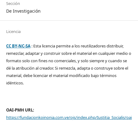
Sección
De Investigación
Licencia
CC BY-NC-SA
: Esta licencia permite a los reutilizadores distribuir,
remezclar, adaptar y construir sobre el material en cualquier medio o
formato solo con fines no comerciales, y solo siempre y cuando se
dé la atribución al creador. Si remezcla, adapta o construye sobre el
material, debe licenciar el material modificado bajo términos
idénticos.
OAI-PMH URL:
https://fundacionkoinonia.com.ve/ojs/index.php/Iustitia_Socialis/oai