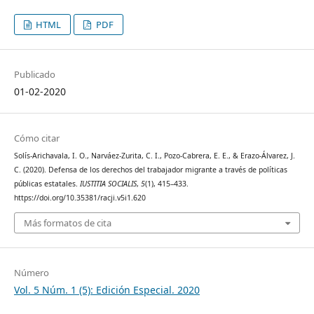
HTML
PDF
Publicado
01-02-2020
Cómo citar
Solís-Arichavala, I. O., Narváez-Zurita, C. I., Pozo-Cabrera, E. E., & Erazo-Álvarez, J.
C. (2020). Defensa de los derechos del trabajador migrante a través de políticas
públicas estatales.
IUSTITIA SOCIALIS
,
5
(1), 415–433.
https://doi.org/10.35381/racji.v5i1.620
Más formatos de cita
Número
Vol. 5 Núm. 1 (5): Edición Especial. 2020