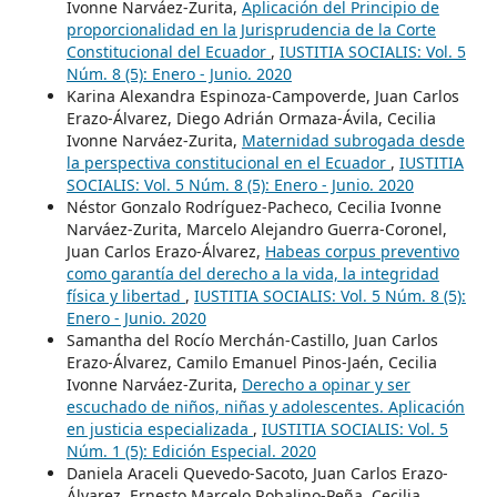
Ivonne Narváez-Zurita,
Aplicación del Principio de
proporcionalidad en la Jurisprudencia de la Corte
Constitucional del Ecuador
,
IUSTITIA SOCIALIS: Vol. 5
Núm. 8 (5): Enero - Junio. 2020
Karina Alexandra Espinoza-Campoverde, Juan Carlos
Erazo-Álvarez, Diego Adrián Ormaza-Ávila, Cecilia
Ivonne Narváez-Zurita,
Maternidad subrogada desde
la perspectiva constitucional en el Ecuador
,
IUSTITIA
SOCIALIS: Vol. 5 Núm. 8 (5): Enero - Junio. 2020
Néstor Gonzalo Rodríguez-Pacheco, Cecilia Ivonne
Narváez-Zurita, Marcelo Alejandro Guerra-Coronel,
Juan Carlos Erazo-Álvarez,
Habeas corpus preventivo
como garantía del derecho a la vida, la integridad
física y libertad
,
IUSTITIA SOCIALIS: Vol. 5 Núm. 8 (5):
Enero - Junio. 2020
Samantha del Rocío Merchán-Castillo, Juan Carlos
Erazo-Álvarez, Camilo Emanuel Pinos-Jaén, Cecilia
Ivonne Narváez-Zurita,
Derecho a opinar y ser
escuchado de niños, niñas y adolescentes. Aplicación
en justicia especializada
,
IUSTITIA SOCIALIS: Vol. 5
Núm. 1 (5): Edición Especial. 2020
Daniela Araceli Quevedo-Sacoto, Juan Carlos Erazo-
Álvarez, Ernesto Marcelo Robalino-Peña, Cecilia