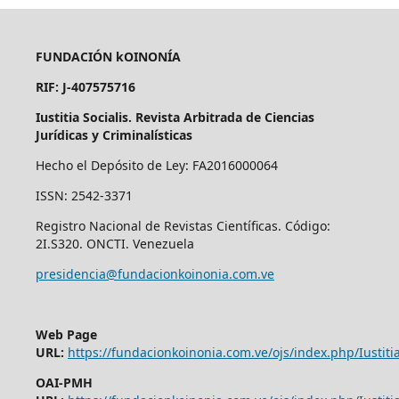
FUNDACIÓN kOINONÍA
RIF: J-407575716
Iustitia Socialis. Revista Arbitrada de Ciencias
Jurídicas y Criminalísticas
Hecho el Depósito de Ley: FA2016000064
ISSN: 2542-3371
Registro Nacional de Revistas Científicas. Código:
2I.S320. ONCTI. Venezuela
presidencia@fundacionkoinonia.com.ve
Web Page
URL:
https://fundacionkoinonia.com.ve/ojs/index.php/Iustitia
OAI-PMH