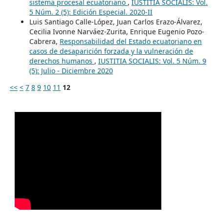
sistema procesal ecuatoriano
,
IUSTITIA SOCIALIS: Vol.
5 Núm. 2 (5): Edición Especial. 2020-II
Luis Santiago Calle-López, Juan Carlos Erazo-Álvarez,
Cecilia Ivonne Narváez-Zurita, Enrique Eugenio Pozo-
Cabrera,
Responsabilidad del Estado ecuatoriano en
casos de desaparición forzada y la vulneración de
derechos humanos
,
IUSTITIA SOCIALIS: Vol. 5 Núm. 9
(5): Julio - Diciembre 2020
<<
<
7
8
9
10
11
12