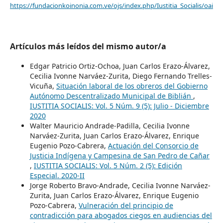
https://fundacionkoinonia.com.ve/ojs/index.php/Iustitia_Socialis/oai
Artículos más leídos del mismo autor/a
Edgar Patricio Ortiz-Ochoa, Juan Carlos Erazo-Álvarez,
Cecilia Ivonne Narváez-Zurita, Diego Fernando Trelles-
Vicuña,
Situación laboral de los obreros del Gobierno
Autónomo Descentralizado Municipal de Biblián
,
IUSTITIA SOCIALIS: Vol. 5 Núm. 9 (5): Julio - Diciembre
2020
Walter Mauricio Andrade-Padilla, Cecilia Ivonne
Narváez-Zurita, Juan Carlos Erazo-Álvarez, Enrique
Eugenio Pozo-Cabrera,
Actuación del Consorcio de
Justicia Indígena y Campesina de San Pedro de Cañar
,
IUSTITIA SOCIALIS: Vol. 5 Núm. 2 (5): Edición
Especial. 2020-II
Jorge Roberto Bravo-Andrade, Cecilia Ivonne Narváez-
Zurita, Juan Carlos Erazo-Álvarez, Enrique Eugenio
Pozo-Cabrera,
Vulneración del principio de
contradicción para abogados ciegos en audiencias del