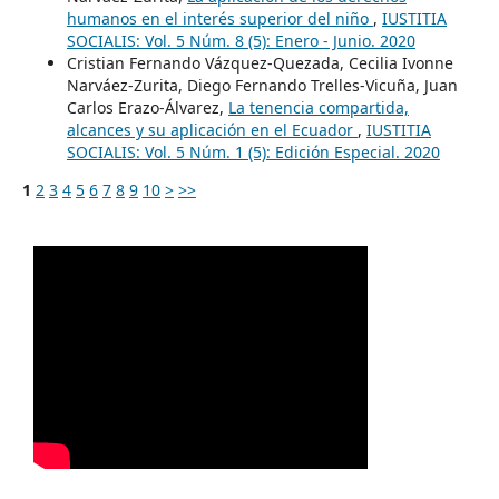
humanos en el interés superior del niño
,
IUSTITIA
SOCIALIS: Vol. 5 Núm. 8 (5): Enero - Junio. 2020
Cristian Fernando Vázquez-Quezada, Cecilia Ivonne
Narváez-Zurita, Diego Fernando Trelles-Vicuña, Juan
Carlos Erazo-Álvarez,
La tenencia compartida,
alcances y su aplicación en el Ecuador
,
IUSTITIA
SOCIALIS: Vol. 5 Núm. 1 (5): Edición Especial. 2020
1
2
3
4
5
6
7
8
9
10
>
>>