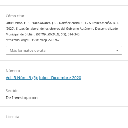
Cómo citar
Ortiz-Ochoa, E. P., Erazo-Álvarez, J. C., Narváez-Zurita, C. I., & Trelles-Vicuña, D. F.
(2020). Situación laboral de los obreros del Gobierno Autónomo Descentralizado
Municipal de Biblián.
IUSTITIA SOCIALIS
,
5
(9), 314–343.
https://doi.org/10.35381/racji.v5i9.762
Más formatos de cita
Número
Vol. 5 Núm. 9 (5): Julio - Diciembre 2020
Sección
De Investigación
Licencia