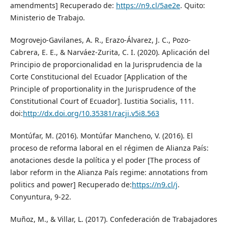
amendments] Recuperado de:
https://n9.cl/5ae2e
. Quito:
Ministerio de Trabajo.
Mogrovejo-Gavilanes, A. R., Erazo-Álvarez, J. C., Pozo-
Cabrera, E. E., & Narváez-Zurita, C. I. (2020). Aplicación del
Principio de proporcionalidad en la Jurisprudencia de la
Corte Constitucional del Ecuador [Application of the
Principle of proportionality in the Jurisprudence of the
Constitutional Court of Ecuador]. Iustitia Socialis, 111.
doi:
http://dx.doi.org/10.35381/racji.v5i8.563
Montúfar, M. (2016). Montúfar Mancheno, V. (2016). El
proceso de reforma laboral en el régimen de Alianza País:
anotaciones desde la política y el poder [The process of
labor reform in the Alianza País regime: annotations from
politics and power] Recuperado de:
https://n9.cl/j
.
Conyuntura, 9-22.
Muñoz, M., & Villar, L. (2017). Confederación de Trabajadores