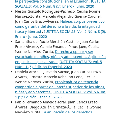
la perspectiva constitucional en el Ecuador
,
IUSTITIA
SOCIALIS: Vol. 5 Núm. 8 (5): Enero - Junio. 2020
Néstor Gonzalo Rodríguez-Pacheco, Cecilia Ivonne
Narváez-Zurita, Marcelo Alejandro Guerra-Coronel,
Juan Carlos Erazo-Álvarez,
Habeas corpus preventivo
como garantía del derecho a la vida, la integridad
física y libertad
,
IUSTITIA SOCIALIS: Vol. 5 Núm. 8 (5):
Enero - Junio. 2020
Samantha del Rocío Merchán-Castillo, Juan Carlos
Erazo-Álvarez, Camilo Emanuel Pinos-Jaén, Cecilia
Ivonne Narváez-Zurita,
Derecho a opinar y ser
escuchado de niños, niñas y adolescentes. Aplicación
en justicia especializada
,
IUSTITIA SOCIALIS: Vol. 5
Núm. 1 (5): Edición Especial. 2020
Daniela Araceli Quevedo-Sacoto, Juan Carlos Erazo-
Álvarez, Ernesto Marcelo Robalino-Peña, Cecilia
Ivonne Narváez-Zurita,
Problemática de tenencia
compartida a partir del interés superior de los niños,
niñas y adolescentes
,
IUSTITIA SOCIALIS: Vol. 5 Núm.
1 (5): Edición Especial. 2020
Pablo Fernando Almeida-Toral, Juan Carlos Erazo-
Álvarez, Diego Adrián Ormaza-Ávila, Cecilia Ivonne
Narváez-Zurita,
La aplicación de los derechos