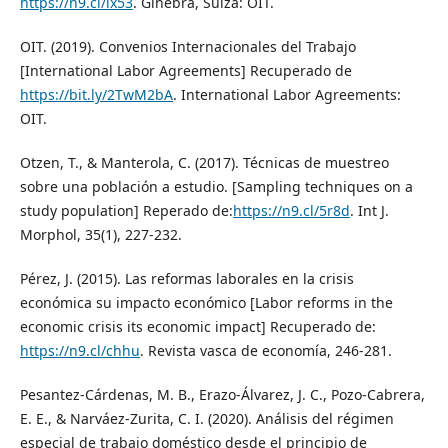
https://n9.cl/ix53
. Ginebra, Suiza: OIT.
OIT. (2019). Convenios Internacionales del Trabajo
[International Labor Agreements] Recuperado de
https://bit.ly/2TwM2bA
. International Labor Agreements:
OIT.
Otzen, T., & Manterola, C. (2017). Técnicas de muestreo
sobre una población a estudio. [Sampling techniques on a
study population] Reperado de:
https://n9.cl/5r8d
. Int J.
Morphol, 35(1), 227-232.
Pérez, J. (2015). Las reformas laborales en la crisis
económica su impacto económico [Labor reforms in the
economic crisis its economic impact] Recuperado de:
https://n9.cl/chhu
. Revista vasca de economía, 246-281.
Pesantez-Cárdenas, M. B., Erazo-Álvarez, J. C., Pozo-Cabrera,
E. E., & Narváez-Zurita, C. I. (2020). Análisis del régimen
especial de trabajo doméstico desde el principio de