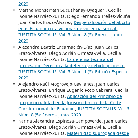
2020
Martha Monserrath Sucuzhañay-Uyaguari, Cecilia
Ivonne Narváez-Zurita, Diego Fernando Trelles-Vicuña,
Juan Carlos Erazo-Álvarez,
Despenalización del aborto
en el Ecuador para víctimas de violencia sexual
,
IUSTITIA SOCIALIS: Vol. 5 Núm. 8 (5): Enero - Junio.
2020
Alexandra Beatriz Encarnación-Díaz, Juan Carlos
Erazo-Álvarez, Diego Adrián Ormaza-Ávila, Cecilia
Ivonne Narváez-Zurita,
La defensa técnica del
procesado: Derecho a la defensa y debido proceso
,
IUSTITIA SOCIALIS: Vol. 5 Núm. 1 (5): Edición Especial.
2020
Alejandro Raúl Mogrovejo-Gavilanes, Juan Carlos
Erazo-Álvarez, Enrique Eugenio Pozo-Cabrera, Cecilia
Ivonne Narváez-Zurita,
Aplicación del Principio de
proporcionalidad en la Jurisprudencia de la Corte
Constitucional del Ecuador
,
IUSTITIA SOCIALIS: Vol. 5
Núm. 8 (5): Enero - Junio. 2020
Karina Alexandra Espinoza-Campoverde, Juan Carlos
Erazo-Álvarez, Diego Adrián Ormaza-Ávila, Cecilia
Ivonne Narváez-Zurita,
Maternidad subrogada desde