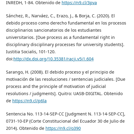
INREDH, 1-84. Obtenido de
https://n9.cl/3pva
Sánchez, R., Narváez, C., Erazo, J., & Borja, C. (2020). El
debido proceso como derecho fundamental en los procesos
disciplinarios sancionatorios de los estudiantes
universitarios. [Due process as a fundamental right in
disciplinary disciplinary processes for university students].
Iustitia Socialis, 101-120.
doi:
http://dx.doi.org/10.35381/racji.v5i1.604
Sarango, H. (2008). El debido proceso y el principio de
motivación de las resoluciones / sentencias judiciales. [Due
process and the principle of motivation of judicial
resolutions / judgments]. Quitro: UASB-DIGITAL. Obtenido
de
https://n9.cl/p6la
Sentencia No. 113-14-SEP-CC [Judgment N. 113-14-SEP-CC],
0731-10-EP (Corte Constitucional del Ecuador 30 de Julio de
2014). Obtenido de
https://n9.cl/o390