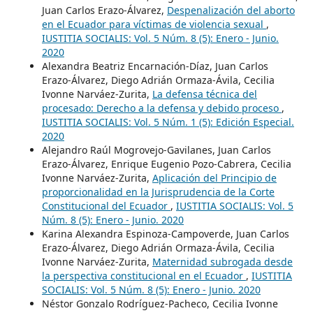
Juan Carlos Erazo-Álvarez,
Despenalización del aborto
en el Ecuador para víctimas de violencia sexual
,
IUSTITIA SOCIALIS: Vol. 5 Núm. 8 (5): Enero - Junio.
2020
Alexandra Beatriz Encarnación-Díaz, Juan Carlos
Erazo-Álvarez, Diego Adrián Ormaza-Ávila, Cecilia
Ivonne Narváez-Zurita,
La defensa técnica del
procesado: Derecho a la defensa y debido proceso
,
IUSTITIA SOCIALIS: Vol. 5 Núm. 1 (5): Edición Especial.
2020
Alejandro Raúl Mogrovejo-Gavilanes, Juan Carlos
Erazo-Álvarez, Enrique Eugenio Pozo-Cabrera, Cecilia
Ivonne Narváez-Zurita,
Aplicación del Principio de
proporcionalidad en la Jurisprudencia de la Corte
Constitucional del Ecuador
,
IUSTITIA SOCIALIS: Vol. 5
Núm. 8 (5): Enero - Junio. 2020
Karina Alexandra Espinoza-Campoverde, Juan Carlos
Erazo-Álvarez, Diego Adrián Ormaza-Ávila, Cecilia
Ivonne Narváez-Zurita,
Maternidad subrogada desde
la perspectiva constitucional en el Ecuador
,
IUSTITIA
SOCIALIS: Vol. 5 Núm. 8 (5): Enero - Junio. 2020
Néstor Gonzalo Rodríguez-Pacheco, Cecilia Ivonne