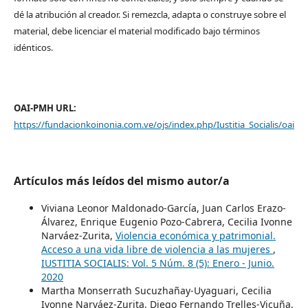
dé la atribución al creador. Si remezcla, adapta o construye sobre el
material, debe licenciar el material modificado bajo términos
idénticos.
OAI-PMH URL:
https://fundacionkoinonia.com.ve/ojs/index.php/Iustitia_Socialis/oai
Artículos más leídos del mismo autor/a
Viviana Leonor Maldonado-García, Juan Carlos Erazo-
Álvarez, Enrique Eugenio Pozo-Cabrera, Cecilia Ivonne
Narváez-Zurita,
Violencia económica y patrimonial.
Acceso a una vida libre de violencia a las mujeres
,
IUSTITIA SOCIALIS: Vol. 5 Núm. 8 (5): Enero - Junio.
2020
Martha Monserrath Sucuzhañay-Uyaguari, Cecilia
Ivonne Narváez-Zurita, Diego Fernando Trelles-Vicuña,