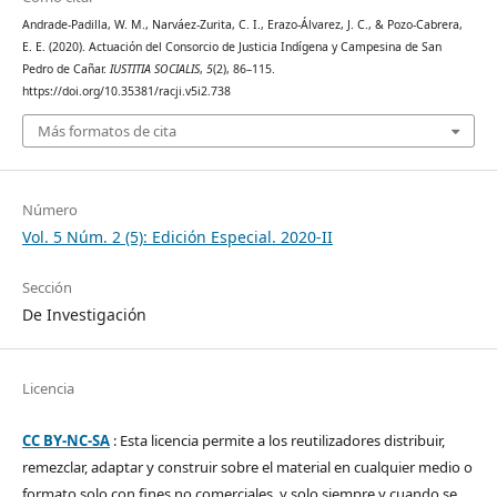
Andrade-Padilla, W. M., Narváez-Zurita, C. I., Erazo-Álvarez, J. C., & Pozo-Cabrera,
E. E. (2020). Actuación del Consorcio de Justicia Indígena y Campesina de San
Pedro de Cañar.
IUSTITIA SOCIALIS
,
5
(2), 86–115.
https://doi.org/10.35381/racji.v5i2.738
Más formatos de cita
Número
Vol. 5 Núm. 2 (5): Edición Especial. 2020-II
Sección
De Investigación
Licencia
CC BY-NC-SA
: Esta licencia permite a los reutilizadores distribuir,
remezclar, adaptar y construir sobre el material en cualquier medio o
formato solo con fines no comerciales, y solo siempre y cuando se