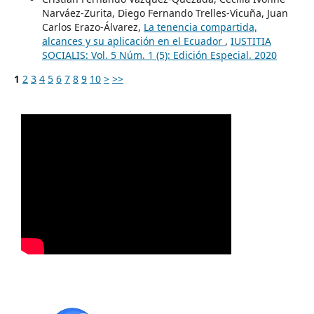
Narváez-Zurita, Diego Fernando Trelles-Vicuña, Juan
Carlos Erazo-Álvarez,
La tenencia compartida,
alcances y su aplicación en el Ecuador
,
IUSTITIA
SOCIALIS: Vol. 5 Núm. 1 (5): Edición Especial. 2020
1
2
3
4
5
6
7
8
9
10
>
>>