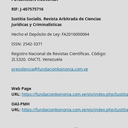
RIF: J-407575716
Iustitia Socialis. Revista Arbitrada de Ciencias
Jurídicas y Criminalísticas
Hecho el Depósito de Ley: FA2016000064
ISSN: 2542-3371
Registro Nacional de Revistas Científicas. Código:
2I.S320. ONCTI. Venezuela
presidencia@fundacionkoinonia.com.ve
Web Page
URL:
https://fundacionkoinonia.com.ve/ojs/index.php/Iustitia
OAI-PMH
URL:
https://fundacionkoinonia.com.ve/ojs/index.php/Iustitia