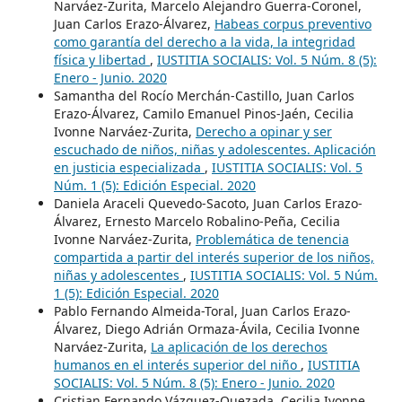
Narváez-Zurita, Marcelo Alejandro Guerra-Coronel,
Juan Carlos Erazo-Álvarez,
Habeas corpus preventivo
como garantía del derecho a la vida, la integridad
física y libertad
,
IUSTITIA SOCIALIS: Vol. 5 Núm. 8 (5):
Enero - Junio. 2020
Samantha del Rocío Merchán-Castillo, Juan Carlos
Erazo-Álvarez, Camilo Emanuel Pinos-Jaén, Cecilia
Ivonne Narváez-Zurita,
Derecho a opinar y ser
escuchado de niños, niñas y adolescentes. Aplicación
en justicia especializada
,
IUSTITIA SOCIALIS: Vol. 5
Núm. 1 (5): Edición Especial. 2020
Daniela Araceli Quevedo-Sacoto, Juan Carlos Erazo-
Álvarez, Ernesto Marcelo Robalino-Peña, Cecilia
Ivonne Narváez-Zurita,
Problemática de tenencia
compartida a partir del interés superior de los niños,
niñas y adolescentes
,
IUSTITIA SOCIALIS: Vol. 5 Núm.
1 (5): Edición Especial. 2020
Pablo Fernando Almeida-Toral, Juan Carlos Erazo-
Álvarez, Diego Adrián Ormaza-Ávila, Cecilia Ivonne
Narváez-Zurita,
La aplicación de los derechos
humanos en el interés superior del niño
,
IUSTITIA
SOCIALIS: Vol. 5 Núm. 8 (5): Enero - Junio. 2020
Cristian Fernando Vázquez-Quezada, Cecilia Ivonne