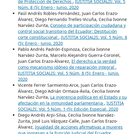
de Protección de Derechos
,
IUSTITIA SOCIALIS: Vol. 5
Núm. 8 (5): Enero - Junio. 2020
Paúl Andrés Robles-Fernández, Juan Carlos Erazo-
Álvarez, Diego Fernando Trelles-Vicuña, Cecilia Ivonne
Narváez-Zurita,
Consejo de participación ciudadana y
control social transitorio del Ecuador: Destitución
corte constitucional
,
IUSTITIA SOCIALIS: Vol. 5 Núm. 8
(5): Enero - Junio. 2020
Pablo Andrés Padrón-Espinoza, Cecilia Ivonne
Narváez-Zurita, Marcelo Alejandro Guerra-Coronel,
Juan Carlos Erazo-Álvarez,
El derecho a la verdad
como mecanismo idóneo de reparación integral
,
IUSTITIA SOCIALIS: Vol. 5 Núm. 8 (5): Enero - Junio.
2020
Vicente Ferrer Sarmiento-Arce, Juan Carlos Erazo-
Álvarez, Diego Adrián Ormaza-Ávila, Cecilia Ivonne
Narváez-Zurita,
La injerencia política en el Estado y su
afectación en la inmunidad parlamentaria
,
IUSTITIA
SOCIALIS: Vol. 5 Núm. 1 (5): Edición Especial. 2020
Diego Andrés Arpi-Silva, Cecilia Ivonne Narváez-
Zurita, José Luis Vázquez-Calle, Juan Carlos Erazo-
Álvarez,
Igualdad de acciones afirmativas a mujeres
que ingresan a la Función Judicial del Ecuador
,