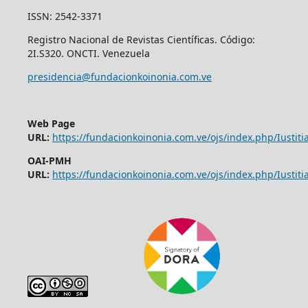
ISSN: 2542-3371
Registro Nacional de Revistas Científicas. Código:
2I.S320. ONCTI. Venezuela
presidencia@fundacionkoinonia.com.ve
Web Page
URL:
https://fundacionkoinonia.com.ve/ojs/index.php/Iustitia
OAI-PMH
URL:
https://fundacionkoinonia.com.ve/ojs/index.php/Iustitia