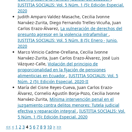
IUSTITIA SOCIALIS: Vol. 5 Núm. 1 (5): Edición Especial.
2020
Judith Amparo Valdez-Masache, Cecilia Ivonne
Narváez-Zurita, Diego Fernando Trelles-Vicuña, Juan
Carlos Erazo-Álvarez,
La vulneración de derechos del
presunto agresor en la violencia intrafamiliar
,
IUSTITIA SOCIALIS: Vol. 5 Núm. 8 (5): Enero - Junio.
2020
Marco Vinicio Cadme-Orellana, Cecilia Ivonne
Narváez-Zurita, Juan Carlos Erazo-Álvarez, José Luis
Vázquez-Calle,
Violación del principio de
proporcionalidad en la fijación de pensiones
alimenticias en Ecuador
,
IUSTITIA SOCIALIS: Vol. 5
Núm. 2 (5): Edición Especial. 2020-II
María del Cisne Reyes-Cueva, Juan Carlos Erazo-
Álvarez, Cornelio Agustín Borja-Pozo, Cecilia Ivonne
Narváez-Zurita,
Mínima intervención penal en el
juzgamiento contra delitos menores: Tutela judicial
efectiva y reparación integral
,
IUSTITIA SOCIALIS: Vol.
5 Núm. 1 (5): Edición Especial. 2020
<<
<
1
2
3
4
5
6
7
8
9
10
>
>>