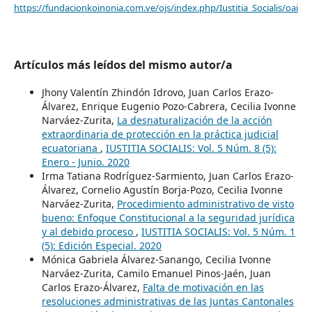
https://fundacionkoinonia.com.ve/ojs/index.php/Iustitia_Socialis/oai
Artículos más leídos del mismo autor/a
Jhony Valentín Zhindón Idrovo, Juan Carlos Erazo-
Álvarez, Enrique Eugenio Pozo-Cabrera, Cecilia Ivonne
Narváez-Zurita,
La desnaturalización de la acción
extraordinaria de protección en la práctica judicial
ecuatoriana
,
IUSTITIA SOCIALIS: Vol. 5 Núm. 8 (5):
Enero - Junio. 2020
Irma Tatiana Rodríguez-Sarmiento, Juan Carlos Erazo-
Álvarez, Cornelio Agustín Borja-Pozo, Cecilia Ivonne
Narváez-Zurita,
Procedimiento administrativo de visto
bueno: Enfoque Constitucional a la seguridad jurídica
y al debido proceso
,
IUSTITIA SOCIALIS: Vol. 5 Núm. 1
(5): Edición Especial. 2020
Mónica Gabriela Álvarez-Sanango, Cecilia Ivonne
Narváez-Zurita, Camilo Emanuel Pinos-Jaén, Juan
Carlos Erazo-Álvarez,
Falta de motivación en las
resoluciones administrativas de las Juntas Cantonales