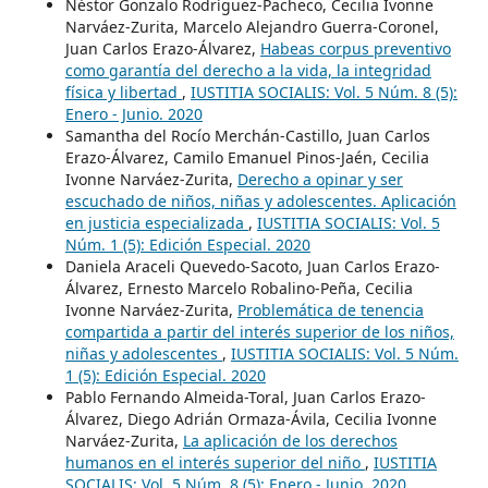
Néstor Gonzalo Rodríguez-Pacheco, Cecilia Ivonne
Narváez-Zurita, Marcelo Alejandro Guerra-Coronel,
Juan Carlos Erazo-Álvarez,
Habeas corpus preventivo
como garantía del derecho a la vida, la integridad
física y libertad
,
IUSTITIA SOCIALIS: Vol. 5 Núm. 8 (5):
Enero - Junio. 2020
Samantha del Rocío Merchán-Castillo, Juan Carlos
Erazo-Álvarez, Camilo Emanuel Pinos-Jaén, Cecilia
Ivonne Narváez-Zurita,
Derecho a opinar y ser
escuchado de niños, niñas y adolescentes. Aplicación
en justicia especializada
,
IUSTITIA SOCIALIS: Vol. 5
Núm. 1 (5): Edición Especial. 2020
Daniela Araceli Quevedo-Sacoto, Juan Carlos Erazo-
Álvarez, Ernesto Marcelo Robalino-Peña, Cecilia
Ivonne Narváez-Zurita,
Problemática de tenencia
compartida a partir del interés superior de los niños,
niñas y adolescentes
,
IUSTITIA SOCIALIS: Vol. 5 Núm.
1 (5): Edición Especial. 2020
Pablo Fernando Almeida-Toral, Juan Carlos Erazo-
Álvarez, Diego Adrián Ormaza-Ávila, Cecilia Ivonne
Narváez-Zurita,
La aplicación de los derechos
humanos en el interés superior del niño
,
IUSTITIA
SOCIALIS: Vol. 5 Núm. 8 (5): Enero - Junio. 2020