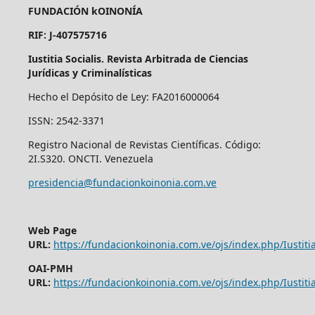
FUNDACIÓN kOINONÍA
RIF: J-407575716
Iustitia Socialis. Revista Arbitrada de Ciencias
Jurídicas y Criminalísticas
Hecho el Depósito de Ley: FA2016000064
ISSN: 2542-3371
Registro Nacional de Revistas Científicas. Código:
2I.S320. ONCTI. Venezuela
presidencia@fundacionkoinonia.com.ve
Web Page
URL:
https://fundacionkoinonia.com.ve/ojs/index.php/Iustitia
OAI-PMH
URL:
https://fundacionkoinonia.com.ve/ojs/index.php/Iustitia