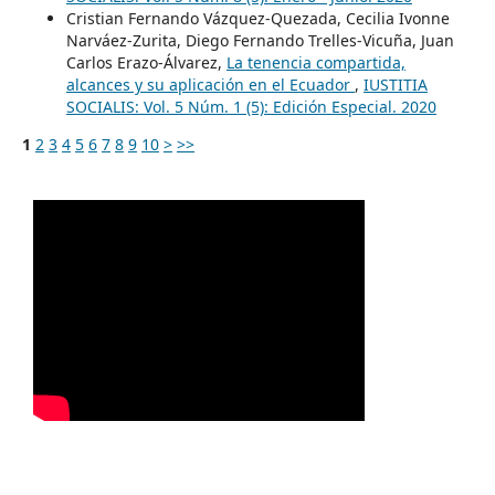
Cristian Fernando Vázquez-Quezada, Cecilia Ivonne
Narváez-Zurita, Diego Fernando Trelles-Vicuña, Juan
Carlos Erazo-Álvarez,
La tenencia compartida,
alcances y su aplicación en el Ecuador
,
IUSTITIA
SOCIALIS: Vol. 5 Núm. 1 (5): Edición Especial. 2020
1
2
3
4
5
6
7
8
9
10
>
>>