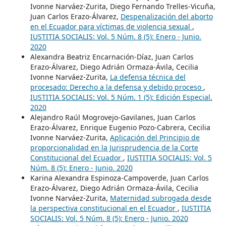
Ivonne Narváez-Zurita, Diego Fernando Trelles-Vicuña,
Juan Carlos Erazo-Álvarez,
Despenalización del aborto
en el Ecuador para víctimas de violencia sexual
,
IUSTITIA SOCIALIS: Vol. 5 Núm. 8 (5): Enero - Junio.
2020
Alexandra Beatriz Encarnación-Díaz, Juan Carlos
Erazo-Álvarez, Diego Adrián Ormaza-Ávila, Cecilia
Ivonne Narváez-Zurita,
La defensa técnica del
procesado: Derecho a la defensa y debido proceso
,
IUSTITIA SOCIALIS: Vol. 5 Núm. 1 (5): Edición Especial.
2020
Alejandro Raúl Mogrovejo-Gavilanes, Juan Carlos
Erazo-Álvarez, Enrique Eugenio Pozo-Cabrera, Cecilia
Ivonne Narváez-Zurita,
Aplicación del Principio de
proporcionalidad en la Jurisprudencia de la Corte
Constitucional del Ecuador
,
IUSTITIA SOCIALIS: Vol. 5
Núm. 8 (5): Enero - Junio. 2020
Karina Alexandra Espinoza-Campoverde, Juan Carlos
Erazo-Álvarez, Diego Adrián Ormaza-Ávila, Cecilia
Ivonne Narváez-Zurita,
Maternidad subrogada desde
la perspectiva constitucional en el Ecuador
,
IUSTITIA
SOCIALIS: Vol. 5 Núm. 8 (5): Enero - Junio. 2020