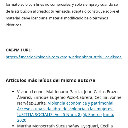
formato solo con fines no comerciales, y solo siempre y cuando se
dé la atribución al creador. Si remezcla, adapta o construye sobre el
material, debe licenciar el material modificado bajo términos
idénticos.
OAI-PMH URL:
https://fundacionkoinonia.com.ve/ojs/index.php/Iustitia_Socialis/oai
Artículos más leídos del mismo autor/a
Viviana Leonor Maldonado-García, Juan Carlos Erazo-
Álvarez, Enrique Eugenio Pozo-Cabrera, Cecilia Ivonne
Narváez-Zurita,
Violencia económica y patrimonial.
Acceso a una vida libre de violencia a las mujeres
,
IUSTITIA SOCIALIS: Vol. 5 Núm. 8 (5): Enero - Junio.
2020
Martha Monserrath Sucuzhañay-Uyaguari, Cecilia