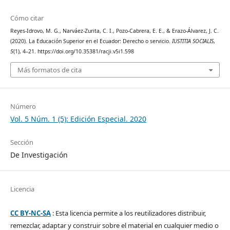
Cómo citar
Reyes-Idrovo, M. G., Narváez-Zurita, C. I., Pozo-Cabrera, E. E., & Erazo-Álvarez, J. C.
(2020). La Educación Superior en el Ecuador: Derecho o servicio.
IUSTITIA SOCIALIS
,
5
(1), 4–21. https://doi.org/10.35381/racji.v5i1.598
Más formatos de cita
Número
Vol. 5 Núm. 1 (5): Edición Especial. 2020
Sección
De Investigación
Licencia
CC BY-NC-SA
: Esta licencia permite a los reutilizadores distribuir,
remezclar, adaptar y construir sobre el material en cualquier medio o