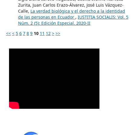
Zurita, Juan Carlos Erazo-Álvarez, José Luis Vázquez-
Calle,
La verdad biológica y el derecho a la identidad
de las personas en Ecuador
,
IUSTITIA SOCIALIS: Vol. 5
Núm. 2 (5): Edición Especial. 2020-II
<<
<
5
6
7
8
9
10
11
12
>
>>