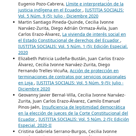
Eugenio Pozo-Cabrera,
Límite e interpretación de la
justicia indígena en el Ecuador
,
IUSTITIA SOCIALIS:
Vol. 5 Núm. 9 (5): Julio - Diciembre 2020
Martin Santiago Pineda-Quinde, Cecilia Ivonne
Narváez-Zurita, Diego Adrián Ormaza-Ávila, Juan
Carlos Erazo-Álvarez,
La vivienda de interés social en
el Estado Constitucional de derechos del Ecuador
,
IUSTITIA SOCIALIS: Vol. 5 Núm. 1 (5): Edición Especial.
2020
Elizabeth Patricia Ludeña-Bustán, Juan Carlos Erazo-
Álvarez, Cecilia Ivonne Narváez-Zurita, Diego
Fernando Trelles-Vicuña,
Acción de protección en
terminaciones de contratos por servicios ocasionales
en Loja
,
IUSTITIA SOCIALIS: Vol. 5 Núm. 9 (5): Julio -
Diciembre 2020
Geovanny Javier Bernal-Villa, Cecilia Ivonne Narváez-
Zurita, Juan Carlos Erazo-Álvarez, Camilo Emanuel
Pinos-Jaén,
Insuficiencia de legitimidad democrática
en la elección de jueces de la Corte Constitucional del
Ecuador
,
IUSTITIA SOCIALIS: Vol. 5 Núm. 2 (5): Edición
Especial. 2020-II
Cristina Gabriela Serrano-Burgos, Cecilia Ivonne