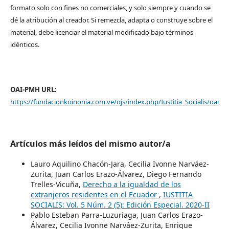
formato solo con fines no comerciales, y solo siempre y cuando se
dé la atribución al creador. Si remezcla, adapta o construye sobre el
material, debe licenciar el material modificado bajo términos
idénticos.
OAI-PMH URL:
https://fundacionkoinonia.com.ve/ojs/index.php/Iustitia_Socialis/oai
Artículos más leídos del mismo autor/a
Lauro Aquilino Chacón-Jara, Cecilia Ivonne Narváez-
Zurita, Juan Carlos Erazo-Álvarez, Diego Fernando
Trelles-Vicuña,
Derecho a la igualdad de los
extranjeros residentes en el Ecuador
,
IUSTITIA
SOCIALIS: Vol. 5 Núm. 2 (5): Edición Especial. 2020-II
Pablo Esteban Parra-Luzuriaga, Juan Carlos Erazo-
Álvarez, Cecilia Ivonne Narváez-Zurita, Enrique