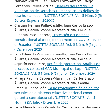
Narváez-Zurita, Juan Carlos Erazo-Álvarez, Diego
Fernando Trelles-Vicuña,
Deberes del Estado y la
Vulneración de Derechos Humanos en los delitos de
lesa humanidad
,
IUSTITIA SOCIALIS: Vol. 5 Núm. 2 (5):
Edición Especial. 2020-II
Cristian Hernán Pulla-Castillo, Juan Carlos Erazo-
Álvarez, Cecilia Ivonne Narváez-Zurita, Enrique
Eugenio Pozo-Cabrera,
Protección del derecho
constitucional al trabajo en tiempos de COVID – 19 en
el Ecuador
,
IUSTITIA SOCIALIS: Vol. 5 Núm. 9 (5): Julio
- Diciembre 2020
Luis Eduardo Valarezo-Jaramillo, Juan Carlos Erazo-
Álvarez, Cecilia Ivonne Narváez-Zurita, Cornelio
Agustín Borja-Pozo,
Acción de protección: Análisis de
procesos contra el GAD Municipal de Loja
,
IUSTITIA
SOCIALIS: Vol. 5 Núm. 9 (5): Julio - Diciembre 2020
Mireya Paulina Cabrera-Marín, Juan Carlos Erazo-
Álvarez, Cecilia Ivonne Narváez-Zurita, Camilo
Emanuel Pinos-Jaén,
La no revictimización en delitos
sexuales en el sistema educativo nacional como
garantía constitucional
,
IUSTITIA SOCIALIS: Vol. 5
Núm. 9 (5): Julio - Diciembre 2020
Ligia Elena Idrovo-Regalado, Cecilia Ivonne Narváez-