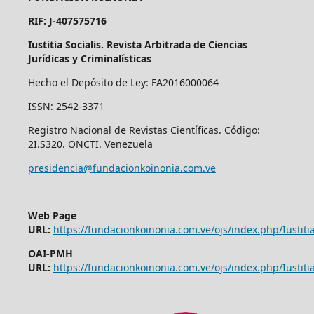
RIF: J-407575716
Iustitia Socialis. Revista Arbitrada de Ciencias
Jurídicas y Criminalísticas
Hecho el Depósito de Ley: FA2016000064
ISSN: 2542-3371
Registro Nacional de Revistas Científicas. Código:
2I.S320. ONCTI. Venezuela
presidencia@fundacionkoinonia.com.ve
Web Page
URL:
https://fundacionkoinonia.com.ve/ojs/index.php/Iustitia
OAI-PMH
URL:
https://fundacionkoinonia.com.ve/ojs/index.php/Iustitia