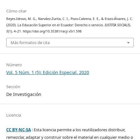
Cómo citar
Reyes-Idrovo, M. G., Narváez-Zurita, C. I., Pozo-Cabrera, E. E., & Erazo-Álvarez, J. C.
(2020). La Educación Superior en el Ecuador: Derecho o servicio.
IUSTITIA SOCIALIS
,
5
(1), 4–21. https://doi.org/10.35381/racji.v5i1.598
Más formatos de cita
Número
Vol. 5 Núm. 1 (5): Edición Especial. 2020
Sección
De Investigación
Licencia
CC BY-NC-SA
: Esta licencia permite a los reutilizadores distribuir,
remezclar, adaptar y construir sobre el material en cualquier medio o