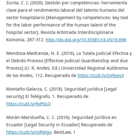
Zurita, C. I. (2020). Gestión por competencias: herramienta
clave para el rendimiento laboral del talento humano del
sector hospitalario [Management by competences: key tool
for the labor performance of the human talent of the
hospital sector]. Revista Arbitrada Interdisciplinaria
Koinonía, 287-312.
http://dx.doi.org/10.35381/r.k.v5i10.696
Mendoza-Medranda, N. E. (2016). La Tutela Judicial Efectiva y
el Debido Proceso [Effective Judicial Guardianship and due
Process] (U. R. Andes, Ed.) Universidad Regional Autónoma
de los Andes, 112. Recuperado de
https://cutt.ly/2yPpev3
Montaño-Galarza, C. (2018). Seguridad jurídica [Legal
security] El Telégrafo, 1. Recuperado de
https://cutt.ly/9yPtiLQ
Morán-Maridueña, C. C. (2016). Seguridad Jurídica en
Ecuador [Legal Security in Ecuador] Recuperado de
https://cutt.ly/zyPetgo
. BestLaw, 1