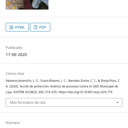
HTML
PDF
Publicado
17-06-2020
Cómo citar
Valarezo-Jaramillo, L. E., Erazo-Álvarez, J. C., Narváez-Zurita, C. I., & Borja-Pozo, C.
A. (2020). Acción de protección: Análisis de procesos contra el GAD Municipal de
Loja.
IUSTITIA SOCIALIS
,
5
(9), 510–535. https://doi.org/10.35381/racji.v5i9.779
Más formatos de cita
Número