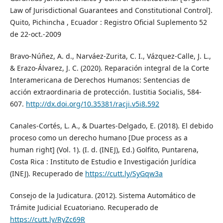
Law of Jurisdictional Guarantees and Constitutional Control].
Quito, Pichincha , Ecuador : Registro Oficial Suplemento 52
de 22-oct.-2009
Bravo-Núñez, A. d., Narváez-Zurita, C. I., Vázquez-Calle, J. L.,
& Erazo-Álvarez, J. C. (2020). Reparación integral de la Corte
Interamericana de Derechos Humanos: Sentencias de
acción extraordinaria de protección. Iustitia Socialis, 584-
607.
http://dx.doi.org/10.35381/racji.v5i8.592
Canales-Cortés, L. A., & Duartes-Delgado, E. (2018). El debido
proceso como un derecho humano [Due process as a
human right] (Vol. 1). (I. d. (INEJ), Ed.) Golfito, Puntarena,
Costa Rica : Instituto de Estudio e Investigación Jurídica
(INEJ). Recuperado de
https://cutt.ly/SyGqw3a
Consejo de la Judicatura. (2012). Sistema Automático de
Trámite Judicial Ecuatoriano. Recuperado de
https://cutt.ly/RyZc69R