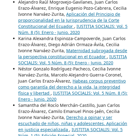
Alejandro Raúl Mogrovejo-Gavilanes, Juan Carlos
Erazo-Álvarez, Enrique Eugenio Pozo-Cabrera, Cecilia
Ivonne Narváez-Zurita,
Aplicación del Principio de
proporcionalidad en la Jurisprudencia de la Corte
Constitucional del Ecuador
,
IUSTITIA SOCIALIS: Vol. 5
Núm. 8 (5): Enero - Junio. 2020
Karina Alexandra Espinoza-Campoverde, Juan Carlos
Erazo-Álvarez, Diego Adrián Ormaza-Ávila, Cecilia
Ivonne Narváez-Zurita,
Maternidad subrogada desde
la perspectiva constitucional en el Ecuador
,
IUSTITIA
SOCIALIS: Vol. 5 Núm. 8 (5): Enero - Junio. 2020
Néstor Gonzalo Rodríguez-Pacheco, Cecilia Ivonne
Narváez-Zurita, Marcelo Alejandro Guerra-Coronel,
Juan Carlos Erazo-Álvarez,
Habeas corpus preventivo
como garantía del derecho a la vida, la integridad
física y libertad
,
IUSTITIA SOCIALIS: Vol. 5 Núm. 8 (5):
Enero - Junio. 2020
Samantha del Rocío Merchán-Castillo, Juan Carlos
Erazo-Álvarez, Camilo Emanuel Pinos-Jaén, Cecilia
Ivonne Narváez-Zurita,
Derecho a opinar y ser
escuchado de niños, niñas y adolescentes. Aplicación
en justicia especializada
,
IUSTITIA SOCIALIS: Vol. 5
Núm. 1 (5): Edición Especial. 2020