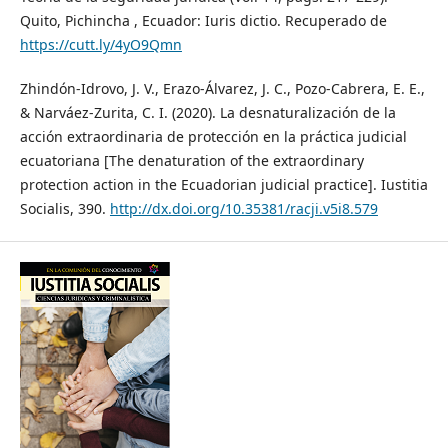
Quito, Pichincha , Ecuador: Iuris dictio. Recuperado de
https://cutt.ly/4yO9Qmn
Zhindón-Idrovo, J. V., Erazo-Álvarez, J. C., Pozo-Cabrera, E. E.,
& Narváez-Zurita, C. I. (2020). La desnaturalización de la
acción extraordinaria de protección en la práctica judicial
ecuatoriana [The denaturation of the extraordinary
protection action in the Ecuadorian judicial practice]. Iustitia
Socialis, 390.
http://dx.doi.org/10.35381/racji.v5i8.579