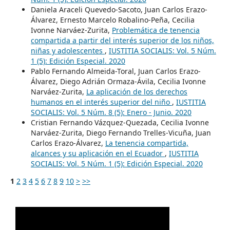
Daniela Araceli Quevedo-Sacoto, Juan Carlos Erazo-
Álvarez, Ernesto Marcelo Robalino-Peña, Cecilia
Ivonne Narváez-Zurita,
Problemática de tenencia
compartida a partir del interés superior de los niños,
niñas y adolescentes
,
IUSTITIA SOCIALIS: Vol. 5 Núm.
1 (5): Edición Especial. 2020
Pablo Fernando Almeida-Toral, Juan Carlos Erazo-
Álvarez, Diego Adrián Ormaza-Ávila, Cecilia Ivonne
Narváez-Zurita,
La aplicación de los derechos
humanos en el interés superior del niño
,
IUSTITIA
SOCIALIS: Vol. 5 Núm. 8 (5): Enero - Junio. 2020
Cristian Fernando Vázquez-Quezada, Cecilia Ivonne
Narváez-Zurita, Diego Fernando Trelles-Vicuña, Juan
Carlos Erazo-Álvarez,
La tenencia compartida,
alcances y su aplicación en el Ecuador
,
IUSTITIA
SOCIALIS: Vol. 5 Núm. 1 (5): Edición Especial. 2020
1
2
3
4
5
6
7
8
9
10
>
>>