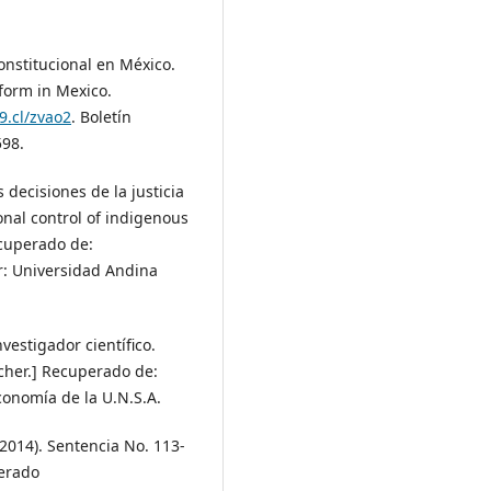
onstitucional en México.
form in Mexico.
9.cl/zvao2
. Boletín
598.
s decisiones de la justicia
onal control of indigenous
ecuperado de:
or: Universidad Andina
vestigador científico.
rcher.] Recuperado de:
conomía de la U.N.S.A.
 2014). Sentencia No. 113-
erado