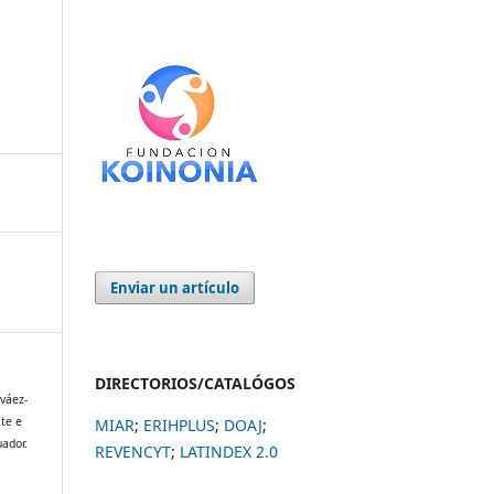
Enviar un artículo
DIRECTORIOS/CATALÓGOS
rváez-
ite e
MIAR
;
ERIHPLUS
;
DOAJ
;
uador.
REVENCYT
;
LATINDEX 2.0