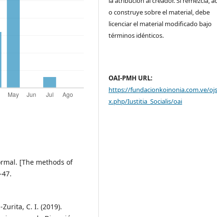
la atribución al creador. Si remezcla, 
o construye sobre el material, debe
licenciar el material modificado bajo
términos idénticos.
OAI-PMH URL:
https://fundacionkoinonia.com.ve/oj
x.php/Iustitia_Socialis/oai
formal. [The methods of
-47.
Zurita, C. I. (2019).