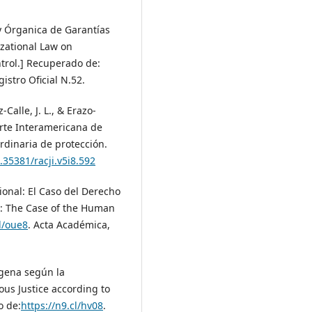
y Órganica de Garantías
izational Law on
ntrol.] Recuperado de:
istro Oficial N.52.
Calle, J. L., & Erazo-
Corte Interamericana de
dinaria de protección.
.35381/racji.v5i8.592
onal: El Caso del Derecho
n: The Case of the Human
cl/oue8
. Acta Académica,
ígena según la
ous Justice according to
o de:
https://n9.cl/hv08
.