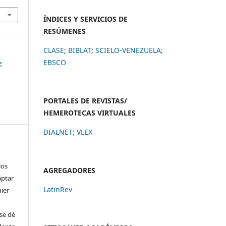
ÍNDICES Y SERVICIOS DE
RESÚMENES
CLASE
;
BIBLAT
;
SCIELO-VENEZUELA;
EBSCO
e
PORTALES DE REVISTAS/
HEMEROTECAS VIRTUALES
DIALNET
;
VLEX
los
AGREGADORES
aptar
LatinRev
uier
se dé