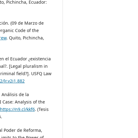
to, Pichincha, Ecuador:
ación. (09 de Marzo de
Organic Code of the
yrew
. Quito, Pichincha,
 en el Ecuador ¿existencia
l?. [Legal pluralism in
criminal field?]. USFQ Law
2/lr.v2i1.882
Análisis de la
I Case: Analysis of the
https://n9.cl/kkf6
. (Tesis
5.
 al Poder de Reforma,
Limits to the Power of