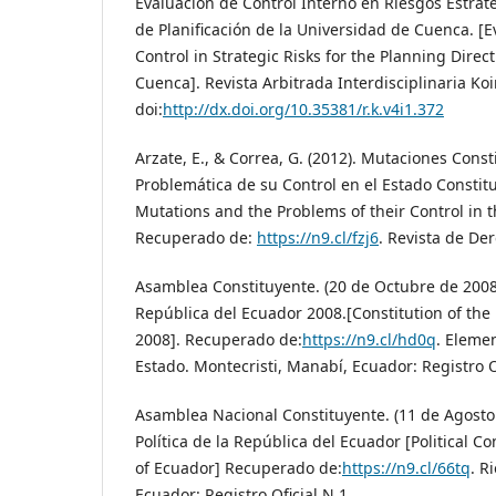
Evaluación de Control Interno en Riesgos Estraté
de Planificación de la Universidad de Cuenca. [E
Control in Strategic Risks for the Planning Direct
Cuenca]. Revista Arbitrada Interdisciplinaria Koi
doi:
http://dx.doi.org/10.35381/r.k.v4i1.372
Arzate, E., & Correa, G. (2012). Mutaciones Const
Problemática de su Control en el Estado Constitu
Mutations and the Problems of their Control in th
Recuperado de:
https://n9.cl/fzj6
. Revista de De
Asamblea Constituyente. (20 de Octubre de 2008)
República del Ecuador 2008.[Constitution of the
2008]. Recuperado de:
https://n9.cl/hd0q
. Elemen
Estado. Montecristi, Manabí, Ecuador: Registro O
Asamblea Nacional Constituyente. (11 de Agosto 
Política de la República del Ecuador [Political Co
of Ecuador] Recuperado de:
https://n9.cl/66tq
. R
Ecuador: Registro Oficial N.1.