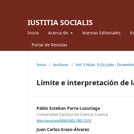
IUSTITIA SOCIALIS
Inicio
Acerca de
Normas Editoriales
Ed
Portal de Revistas
Inicio
/
Archivos
/
Vol. 5 Núm. 9 (5): Julio - Diciemb
Límite e interpretación de l
Pablo Esteban Parra-Luzuriaga
Universidad Católica De Cuenca, Cuenca
http://orcid.org/0000-0002-7867-3315
Juan Carlos Erazo-Álvarez