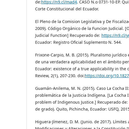
de:
https://n9.cl/mad4
. CASO N.o 0731-10-EP. Qui
Corte Constitucional del Ecuador.
El Pleno de la Comision Legislativa y De Fiscaliz
2009). Código Orgánico de la Funcion Judicial. [
Judicial Function] Recuperado de:
https://n9.cl/
Ecuador: Registro Oficial Suplemento N. 544.
Frixone-Carpio, M. B. (2015). Pluralismo jurídico
de una verdadera aplicabilidad en el ámbito pena
Ecuador: existence of a true applicability in the 
Review, 2(1), 207-230. doi:
https://doi.org/10.1827
Guamán-Anilema, M. N. (2015). Caso La Cocha II: 
problemática de la Justicia Indígena. [La Cocha I
problem of Indigenous Justice.] Recuperado de:
de grado). Quito, Pichincha, Ecuador: USFQ, 201
Higuera-Jímenez, D. M. (Junio. de 2017). Límites
Modificaciones y Alteraciones a la Constitución.[