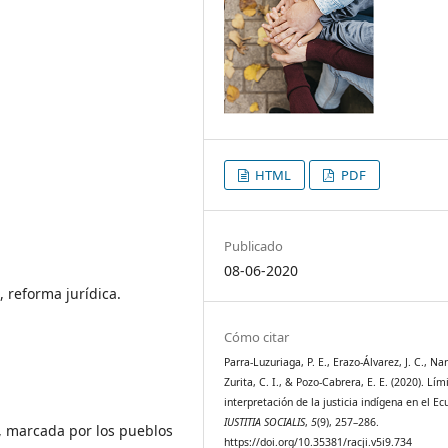
HTML
PDF
Publicado
08-06-2020
, reforma jurídica.
Cómo citar
Parra-Luzuriaga, P. E., Erazo-Álvarez, J. C., Na
Zurita, C. I., & Pozo-Cabrera, E. E. (2020). Lím
interpretación de la justicia indígena en el Ec
IUSTITIA SOCIALIS
,
5
(9), 257–286.
, marcada por los pueblos
https://doi.org/10.35381/racji.v5i9.734