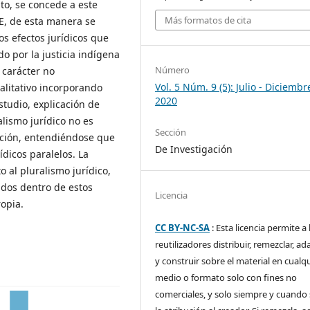
nto, se concede a este
Más formatos de cita
E, de esta manera se
os efectos jurídicos que
do por la justicia indígena
Número
 carácter no
Vol. 5 Núm. 9 (5): Julio - Diciembr
ualitativo incorporando
2020
studio, explicación de
lismo jurídico no es
Sección
ución, entendiéndose que
De Investigación
ídicos paralelos. La
o al pluralismo jurídico,
dos dentro de estos
Licencia
opia.
CC BY-NC-SA
: Esta licencia permite a 
reutilizadores distribuir, remezclar, ad
y construir sobre el material en cualq
medio o formato solo con fines no
comerciales, y solo siempre y cuando 