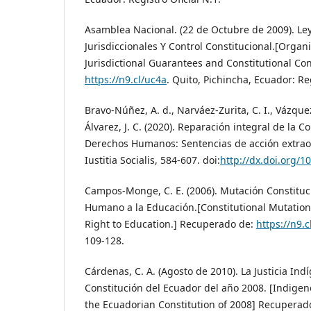
Asamblea Nacional. (22 de Octubre de 2009). Le
Jurisdiccionales Y Control Constitucional.[Organ
Jurisdictional Guarantees and Constitutional Co
https://n9.cl/uc4a
. Quito, Pichincha, Ecuador: Reg
Bravo-Núñez, A. d., Narváez-Zurita, C. I., Vázquez-
Álvarez, J. C. (2020). Reparación integral de la 
Derechos Humanos: Sentencias de acción extraor
Iustitia Socialis, 584-607. doi:
http://dx.doi.org/10
Campos-Monge, C. E. (2006). Mutación Constituci
Humano a la Educación.[Constitutional Mutatio
Right to Education.] Recuperado de:
https://n9.
109-128.
Cárdenas, C. A. (Agosto de 2010). La Justicia Ind
Constitución del Ecuador del año 2008. [Indigen
the Ecuadorian Constitution of 2008] Recuperad