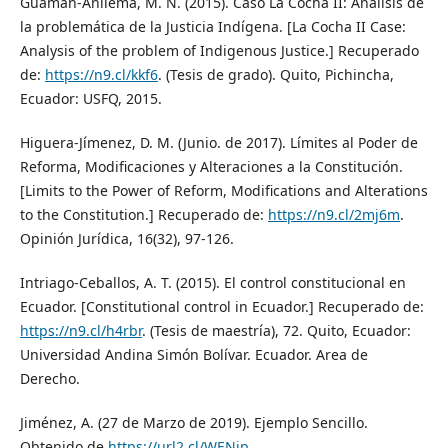
Guamán-Anilema, M. N. (2015). Caso La Cocha II: Análisis de
la problemática de la Justicia Indígena. [La Cocha II Case:
Analysis of the problem of Indigenous Justice.] Recuperado
de:
https://n9.cl/kkf6
. (Tesis de grado). Quito, Pichincha,
Ecuador: USFQ, 2015.
Higuera-Jímenez, D. M. (Junio. de 2017). Límites al Poder de
Reforma, Modificaciones y Alteraciones a la Constitución.
[Limits to the Power of Reform, Modifications and Alterations
to the Constitution.] Recuperado de:
https://n9.cl/2mj6m
.
Opinión Jurídica, 16(32), 97-126.
Intriago-Ceballos, A. T. (2015). El control constitucional en
Ecuador. [Constitutional control in Ecuador.] Recuperado de:
https://n9.cl/h4rbr
. (Tesis de maestría), 72. Quito, Ecuador:
Universidad Andina Simón Bolívar. Ecuador. Area de
Derecho.
Jiménez, A. (27 de Marzo de 2019). Ejemplo Sencillo.
Obtenido de
https://url2.cl/WENjp