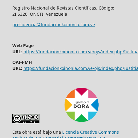
Registro Nacional de Revistas Científicas. Código:
2I.S320. ONCTI. Venezuela
presidencia@fundacionkoinonia.com.ve
Web Page
URL:
https://fundacionkoinonia.com.ve/ojs/index.php/Iustitia
OAI-PMH
URL:
https://fundacionkoinonia.com.ve/ojs/index.php/Iustitia
Esta obra está bajo una
Licencia Creative Commons