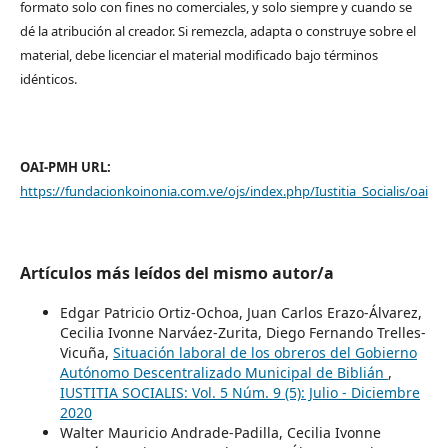
formato solo con fines no comerciales, y solo siempre y cuando se
dé la atribución al creador. Si remezcla, adapta o construye sobre el
material, debe licenciar el material modificado bajo términos
idénticos.
OAI-PMH URL:
https://fundacionkoinonia.com.ve/ojs/index.php/Iustitia_Socialis/oai
Artículos más leídos del mismo autor/a
Edgar Patricio Ortiz-Ochoa, Juan Carlos Erazo-Álvarez,
Cecilia Ivonne Narváez-Zurita, Diego Fernando Trelles-
Vicuña,
Situación laboral de los obreros del Gobierno
Autónomo Descentralizado Municipal de Biblián
,
IUSTITIA SOCIALIS: Vol. 5 Núm. 9 (5): Julio - Diciembre
2020
Walter Mauricio Andrade-Padilla, Cecilia Ivonne