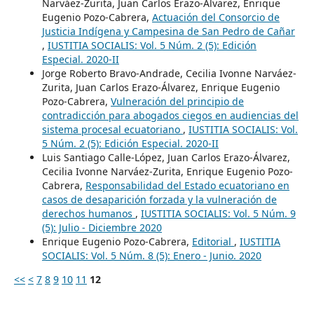
Narváez-Zurita, Juan Carlos Erazo-Álvarez, Enrique
Eugenio Pozo-Cabrera,
Actuación del Consorcio de
Justicia Indígena y Campesina de San Pedro de Cañar
,
IUSTITIA SOCIALIS: Vol. 5 Núm. 2 (5): Edición
Especial. 2020-II
Jorge Roberto Bravo-Andrade, Cecilia Ivonne Narváez-
Zurita, Juan Carlos Erazo-Álvarez, Enrique Eugenio
Pozo-Cabrera,
Vulneración del principio de
contradicción para abogados ciegos en audiencias del
sistema procesal ecuatoriano
,
IUSTITIA SOCIALIS: Vol.
5 Núm. 2 (5): Edición Especial. 2020-II
Luis Santiago Calle-López, Juan Carlos Erazo-Álvarez,
Cecilia Ivonne Narváez-Zurita, Enrique Eugenio Pozo-
Cabrera,
Responsabilidad del Estado ecuatoriano en
casos de desaparición forzada y la vulneración de
derechos humanos
,
IUSTITIA SOCIALIS: Vol. 5 Núm. 9
(5): Julio - Diciembre 2020
Enrique Eugenio Pozo-Cabrera,
Editorial
,
IUSTITIA
SOCIALIS: Vol. 5 Núm. 8 (5): Enero - Junio. 2020
<<
<
7
8
9
10
11
12