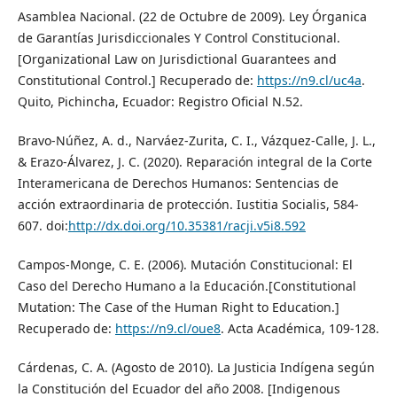
Asamblea Nacional. (22 de Octubre de 2009). Ley Órganica
de Garantías Jurisdiccionales Y Control Constitucional.
[Organizational Law on Jurisdictional Guarantees and
Constitutional Control.] Recuperado de:
https://n9.cl/uc4a
.
Quito, Pichincha, Ecuador: Registro Oficial N.52.
Bravo-Núñez, A. d., Narváez-Zurita, C. I., Vázquez-Calle, J. L.,
& Erazo-Álvarez, J. C. (2020). Reparación integral de la Corte
Interamericana de Derechos Humanos: Sentencias de
acción extraordinaria de protección. Iustitia Socialis, 584-
607. doi:
http://dx.doi.org/10.35381/racji.v5i8.592
Campos-Monge, C. E. (2006). Mutación Constitucional: El
Caso del Derecho Humano a la Educación.[Constitutional
Mutation: The Case of the Human Right to Education.]
Recuperado de:
https://n9.cl/oue8
. Acta Académica, 109-128.
Cárdenas, C. A. (Agosto de 2010). La Justicia Indígena según
la Constitución del Ecuador del año 2008. [Indigenous