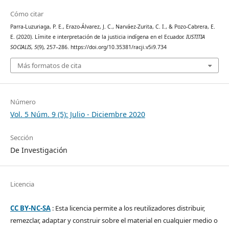
Cómo citar
Parra-Luzuriaga, P. E., Erazo-Álvarez, J. C., Narváez-Zurita, C. I., & Pozo-Cabrera, E.
E. (2020). Límite e interpretación de la justicia indígena en el Ecuador.
IUSTITIA
SOCIALIS
,
5
(9), 257–286. https://doi.org/10.35381/racji.v5i9.734
Más formatos de cita
Número
Vol. 5 Núm. 9 (5): Julio - Diciembre 2020
Sección
De Investigación
Licencia
CC BY-NC-SA
: Esta licencia permite a los reutilizadores distribuir,
remezclar, adaptar y construir sobre el material en cualquier medio o