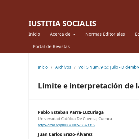
IUSTITIA SOCIALIS
Inicio
Acerca de
Normas Editoriales
Ed
Portal de Revistas
Inicio
/
Archivos
/
Vol. 5 Núm. 9 (5): Julio - Diciemb
Límite e interpretación de l
Pablo Esteban Parra-Luzuriaga
Universidad Católica De Cuenca, Cuenca
http://orcid.org/0000-0002-7867-3315
Juan Carlos Erazo-Álvarez