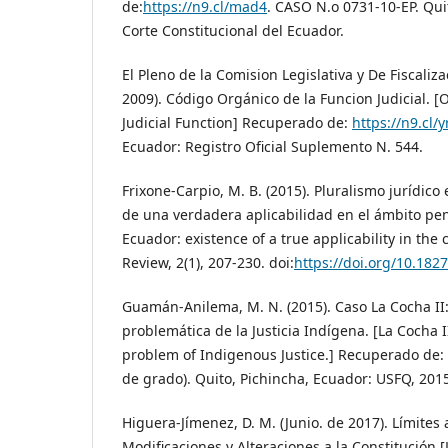
de:
https://n9.cl/mad4
. CASO N.o 0731-10-EP. Qui
Corte Constitucional del Ecuador.
El Pleno de la Comision Legislativa y De Fiscaliz
2009). Código Orgánico de la Funcion Judicial. [
Judicial Function] Recuperado de:
https://n9.cl/
Ecuador: Registro Oficial Suplemento N. 544.
Frixone-Carpio, M. B. (2015). Pluralismo jurídico
de una verdadera aplicabilidad en el ámbito pena
Ecuador: existence of a true applicability in the 
Review, 2(1), 207-230. doi:
https://doi.org/10.1827
Guamán-Anilema, M. N. (2015). Caso La Cocha II: 
problemática de la Justicia Indígena. [La Cocha I
problem of Indigenous Justice.] Recuperado de:
de grado). Quito, Pichincha, Ecuador: USFQ, 201
Higuera-Jímenez, D. M. (Junio. de 2017). Límites
Modificaciones y Alteraciones a la Constitución.[