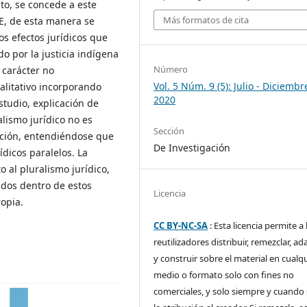
nto, se concede a este
Más formatos de cita
E, de esta manera se
os efectos jurídicos que
do por la justicia indígena
Número
 carácter no
Vol. 5 Núm. 9 (5): Julio - Diciembr
ualitativo incorporando
2020
studio, explicación de
lismo jurídico no es
Sección
ución, entendiéndose que
De Investigación
ídicos paralelos. La
o al pluralismo jurídico,
dos dentro de estos
Licencia
opia.
CC BY-NC-SA
: Esta licencia permite a 
reutilizadores distribuir, remezclar, ad
y construir sobre el material en cualq
medio o formato solo con fines no
comerciales, y solo siempre y cuando 