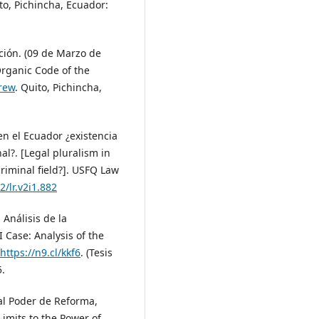
to, Pichincha, Ecuador:
ación. (09 de Marzo de
Organic Code of the
yrew
. Quito, Pichincha,
 en el Ecuador ¿existencia
l?. [Legal pluralism in
criminal field?]. USFQ Law
2/lr.v2i1.882
Análisis de la
I Case: Analysis of the
https://n9.cl/kkf6
. (Tesis
5.
 al Poder de Reforma,
Limits to the Power of