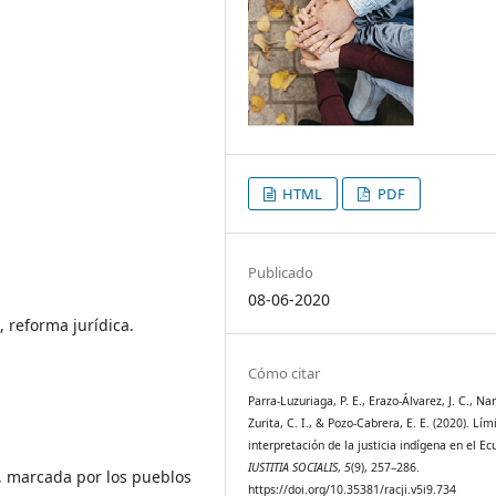
HTML
PDF
Publicado
08-06-2020
, reforma jurídica.
Cómo citar
Parra-Luzuriaga, P. E., Erazo-Álvarez, J. C., Na
Zurita, C. I., & Pozo-Cabrera, E. E. (2020). Lím
interpretación de la justicia indígena en el Ec
IUSTITIA SOCIALIS
,
5
(9), 257–286.
, marcada por los pueblos
https://doi.org/10.35381/racji.v5i9.734