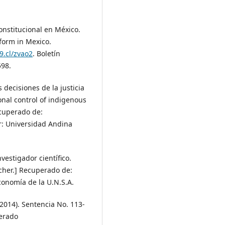
onstitucional en México.
form in Mexico.
9.cl/zvao2
. Boletín
598.
s decisiones de la justicia
onal control of indigenous
ecuperado de:
or: Universidad Andina
vestigador científico.
rcher.] Recuperado de:
conomía de la U.N.S.A.
 2014). Sentencia No. 113-
erado