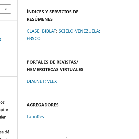
ÍNDICES Y SERVICIOS DE
RESÚMENES
CLASE
;
BIBLAT
;
SCIELO-VENEZUELA;
EBSCO
e
PORTALES DE REVISTAS/
HEMEROTECAS VIRTUALES
DIALNET
;
VLEX
los
AGREGADORES
aptar
LatinRev
uier
se dé