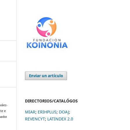
Enviar un artículo
DIRECTORIOS/CATALÓGOS
rváez-
ite e
MIAR
;
ERIHPLUS
;
DOAJ
;
uador.
REVENCYT
;
LATINDEX 2.0