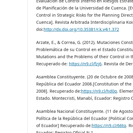
Evaluación de Control Interno en Riesgos Estraté
de Planificación de la Universidad de Cuenca. [E
Control in Strategic Risks for the Planning Direct
Cuenca]. Revista Arbitrada Interdisciplinaria Koi
doi:
http://dx.doi.org/10.35381/r.k.v4i1.372
Arzate, E., & Correa, G. (2012). Mutaciones Const
Problemática de su Control en el Estado Constitu
Mutations and the Problems of their Control in th
Recuperado de:
https://n9.cl/fzj6
. Revista de De
Asamblea Constituyente. (20 de Octubre de 2008)
República del Ecuador 2008.[Constitution of the
2008]. Recuperado de:
https://n9.cl/hd0q
. Elemen
Estado. Montecristi, Manabí, Ecuador: Registro O
Asamblea Nacional Constituyente. (11 de Agosto 
Política de la República del Ecuador [Political Co
of Ecuador] Recuperado de:
https://n9.cl/66tq
. R
Ecuador: Registro Oficial N.1.