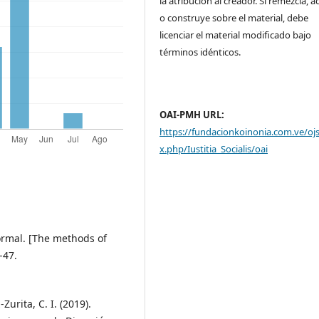
la atribución al creador. Si remezcla, 
o construye sobre el material, debe
licenciar el material modificado bajo
términos idénticos.
OAI-PMH URL:
https://fundacionkoinonia.com.ve/oj
x.php/Iustitia_Socialis/oai
formal. [The methods of
-47.
Zurita, C. I. (2019).