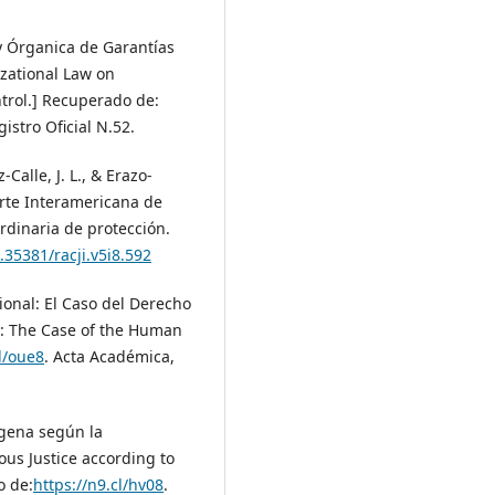
y Órganica de Garantías
izational Law on
ntrol.] Recuperado de:
istro Oficial N.52.
Calle, J. L., & Erazo-
Corte Interamericana de
dinaria de protección.
.35381/racji.v5i8.592
onal: El Caso del Derecho
n: The Case of the Human
cl/oue8
. Acta Académica,
ígena según la
ous Justice according to
o de:
https://n9.cl/hv08
.