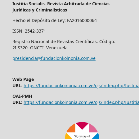
Iustitia Socialis. Revista Arbitrada de Ciencias
Jurídicas y Criminalísticas
Hecho el Depósito de Ley: FA2016000064
ISSN: 2542-3371
Registro Nacional de Revistas Científicas. Código:
2I.S320. ONCTI. Venezuela
presidencia@fundacionkoinonia.com.ve
Web Page
URL:
https://fundacionkoinonia.com.ve/ojs/index.php/Iustitia
OAI-PMH
URL:
https://fundacionkoinonia.com.ve/ojs/index.php/Iustitia