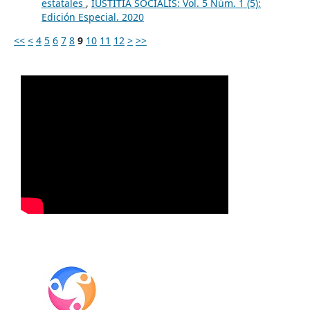
estatales
,
IUSTITIA SOCIALIS: Vol. 5 Núm. 1 (5):
Edición Especial. 2020
<<
<
4
5
6
7
8
9
10
11
12
>
>>