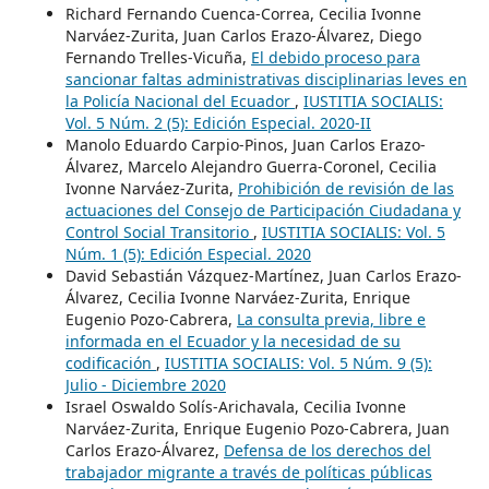
Richard Fernando Cuenca-Correa, Cecilia Ivonne
Narváez-Zurita, Juan Carlos Erazo-Álvarez, Diego
Fernando Trelles-Vicuña,
El debido proceso para
sancionar faltas administrativas disciplinarias leves en
la Policía Nacional del Ecuador
,
IUSTITIA SOCIALIS:
Vol. 5 Núm. 2 (5): Edición Especial. 2020-II
Manolo Eduardo Carpio-Pinos, Juan Carlos Erazo-
Álvarez, Marcelo Alejandro Guerra-Coronel, Cecilia
Ivonne Narváez-Zurita,
Prohibición de revisión de las
actuaciones del Consejo de Participación Ciudadana y
Control Social Transitorio
,
IUSTITIA SOCIALIS: Vol. 5
Núm. 1 (5): Edición Especial. 2020
David Sebastián Vázquez-Martínez, Juan Carlos Erazo-
Álvarez, Cecilia Ivonne Narváez-Zurita, Enrique
Eugenio Pozo-Cabrera,
La consulta previa, libre e
informada en el Ecuador y la necesidad de su
codificación
,
IUSTITIA SOCIALIS: Vol. 5 Núm. 9 (5):
Julio - Diciembre 2020
Israel Oswaldo Solís-Arichavala, Cecilia Ivonne
Narváez-Zurita, Enrique Eugenio Pozo-Cabrera, Juan
Carlos Erazo-Álvarez,
Defensa de los derechos del
trabajador migrante a través de políticas públicas