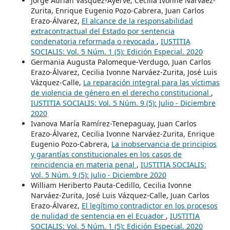
Jorge Adrián Vásquez-Ayerve, Cecilia Ivonne Narváez-
Zurita, Enrique Eugenio Pozo-Cabrera, Juan Carlos
Erazo-Álvarez,
El alcance de la responsabilidad
extracontractual del Estado por sentencia
condenatoria reformada o revocada
,
IUSTITIA
SOCIALIS: Vol. 5 Núm. 1 (5): Edición Especial. 2020
Germania Augusta Palomeque-Verdugo, Juan Carlos
Erazo-Álvarez, Cecilia Ivonne Narváez-Zurita, José Luis
Vázquez-Calle,
La reparación integral para las víctimas
de violencia de género en el derecho constitucional
,
IUSTITIA SOCIALIS: Vol. 5 Núm. 9 (5): Julio - Diciembre
2020
Ivanova María Ramírez-Tenepaguay, Juan Carlos
Erazo-Álvarez, Cecilia Ivonne Narváez-Zurita, Enrique
Eugenio Pozo-Cabrera,
La inobservancia de principios
y garantías constitucionales en los casos de
reincidencia en materia penal
,
IUSTITIA SOCIALIS:
Vol. 5 Núm. 9 (5): Julio - Diciembre 2020
William Heriberto Pauta-Cedillo, Cecilia Ivonne
Narváez-Zurita, José Luis Vázquez-Calle, Juan Carlos
Erazo-Álvarez,
El legítimo contradictor en los procesos
de nulidad de sentencia en el Ecuador
,
IUSTITIA
SOCIALIS: Vol. 5 Núm. 1 (5): Edición Especial. 2020