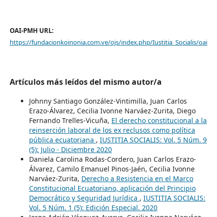
OAI-PMH URL:
https://fundacionkoinonia.com.ve/ojs/index.php/Iustitia_Socialis/oai
Artículos más leídos del mismo autor/a
Johnny Santiago González-Vintimilla, Juan Carlos
Erazo-Álvarez, Cecilia Ivonne Narváez-Zurita, Diego
Fernando Trelles-Vicuña,
El derecho constitucional a la
reinserción laboral de los ex reclusos como política
pública ecuatoriana
,
IUSTITIA SOCIALIS: Vol. 5 Núm. 9
(5): Julio - Diciembre 2020
Daniela Carolina Rodas-Cordero, Juan Carlos Erazo-
Álvarez, Camilo Emanuel Pinos-Jaén, Cecilia Ivonne
Narváez-Zurita,
Derecho a Resistencia en el Marco
Constitucional Ecuatoriano, aplicación del Principio
Democrático y Seguridad Jurídica
,
IUSTITIA SOCIALIS:
Vol. 5 Núm. 1 (5): Edición Especial. 2020