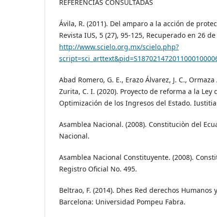
REFERENCIAS CONSULTADAS
Ávila, R. (2011). Del amparo a la acción de protec
Revista IUS, 5 (27), 95-125, Recuperado en 26 de
http://www.scielo.org.mx/scielo.php?
script=sci_arttext&pid=S1870214720110001000
Abad Romero, G. E., Erazo Álvarez, J. C., Ormaza 
Zurita, C. I. (2020). Proyecto de reforma a la Le
Optimización de los Ingresos del Estado. Iustitia 
Asamblea Nacional. (2008). Constituciòn del Ecu
Nacional.
Asamblea Nacional Constituyente. (2008). Consti
Registro Oficial No. 495.
Beltrao, F. (2014). Dhes Red derechos Humanos y
Barcelona: Universidad Pompeu Fabra.