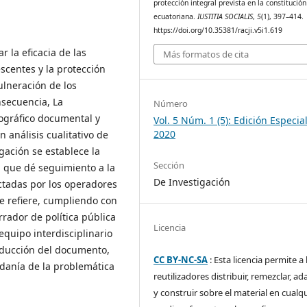
protección integral prevista en la constitución
ecuatoriana.
IUSTITIA SOCIALIS
,
5
(1), 397–414.
https://doi.org/10.35381/racji.v5i1.619
r la eficacia de las
Más formatos de cita
scentes y la protección
lneración de los
nsecuencia, La
Número
iográfico documental y
Vol. 5 Núm. 1 (5): Edición Especial
2020
 análisis cualitativo de
gación se establece la
Sección
l que dé seguimiento a la
De Investigación
ctadas por los operadores
e refiere, cumpliendo con
rador de política pública
Licencia
quipo interdisciplinario
roducción del documento,
CC BY-NC-SA
: Esta licencia permite a 
dadanía de la problemática
reutilizadores distribuir, remezclar, ad
y construir sobre el material en cualq