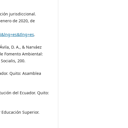
ción jurisdiccional.
 enero de 2020, de
06&lng=es&tlng=es
.
Ávila, D. A., & Narváez
y de Fomento Ambiental:
Socialis, 200.
ador. Quito: Asamblea
tución del Ecuador. Quito:
 Educación Superior.