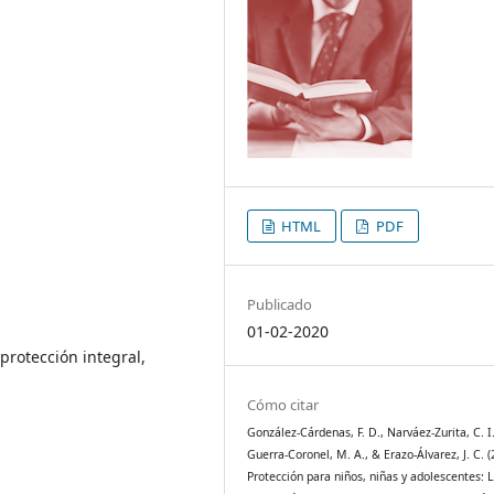
HTML
PDF
Publicado
01-02-2020
protección integral,
Cómo citar
González-Cárdenas, F. D., Narváez-Zurita, C. I.
Guerra-Coronel, M. A., & Erazo-Álvarez, J. C. (
Protección para niños, niñas y adolescentes: 