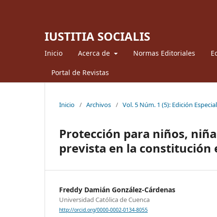
IUSTITIA SOCIALIS
Inicio
Acerca de
Normas Editoriales
Ed
Portal de Revistas
Inicio
/
Archivos
/
Vol. 5 Núm. 1 (5): Edición Especia
Protección para niños, niña
prevista en la constitución
Freddy Damián González-Cárdenas
Universidad Católica de Cuenca
http://orcid.org/0000-0002-0134-8055