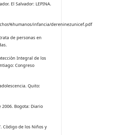
vador. El Salvador: LEPINA.
rechos%humanos/infancia/dereninezunicef.pdf
a trata de personas en
das.
tecciòn Integral de los
antiago: Congreso
adolescencia. Quito:
 2006. Bogota: Diario
. Còdigo de los Niños y