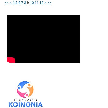
<<
<
4
5
6
7
8
9
10
11
12
>
>>