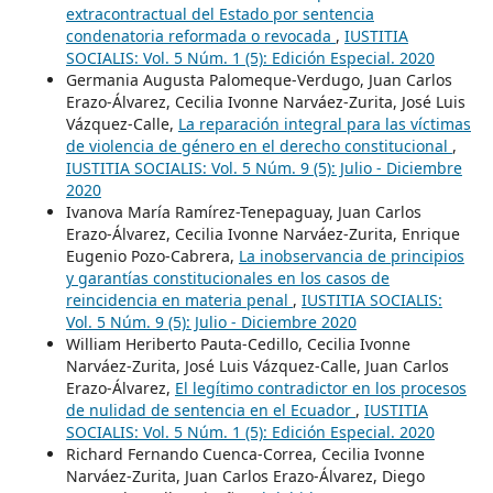
extracontractual del Estado por sentencia
condenatoria reformada o revocada
,
IUSTITIA
SOCIALIS: Vol. 5 Núm. 1 (5): Edición Especial. 2020
Germania Augusta Palomeque-Verdugo, Juan Carlos
Erazo-Álvarez, Cecilia Ivonne Narváez-Zurita, José Luis
Vázquez-Calle,
La reparación integral para las víctimas
de violencia de género en el derecho constitucional
,
IUSTITIA SOCIALIS: Vol. 5 Núm. 9 (5): Julio - Diciembre
2020
Ivanova María Ramírez-Tenepaguay, Juan Carlos
Erazo-Álvarez, Cecilia Ivonne Narváez-Zurita, Enrique
Eugenio Pozo-Cabrera,
La inobservancia de principios
y garantías constitucionales en los casos de
reincidencia en materia penal
,
IUSTITIA SOCIALIS:
Vol. 5 Núm. 9 (5): Julio - Diciembre 2020
William Heriberto Pauta-Cedillo, Cecilia Ivonne
Narváez-Zurita, José Luis Vázquez-Calle, Juan Carlos
Erazo-Álvarez,
El legítimo contradictor en los procesos
de nulidad de sentencia en el Ecuador
,
IUSTITIA
SOCIALIS: Vol. 5 Núm. 1 (5): Edición Especial. 2020
Richard Fernando Cuenca-Correa, Cecilia Ivonne
Narváez-Zurita, Juan Carlos Erazo-Álvarez, Diego