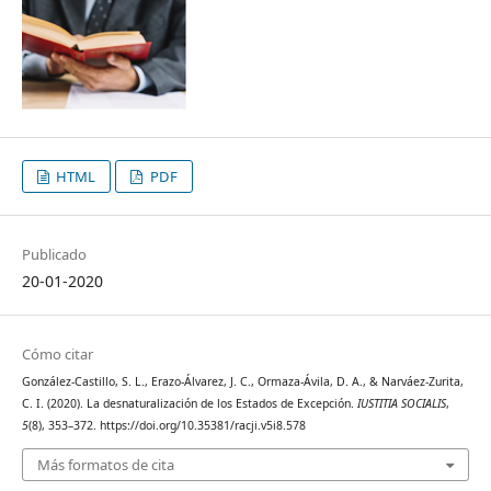
HTML
PDF
Publicado
20-01-2020
Cómo citar
González-Castillo, S. L., Erazo-Álvarez, J. C., Ormaza-Ávila, D. A., & Narváez-Zurita,
C. I. (2020). La desnaturalización de los Estados de Excepción.
IUSTITIA SOCIALIS
,
5
(8), 353–372. https://doi.org/10.35381/racji.v5i8.578
Más formatos de cita