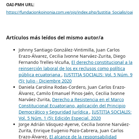
OAI-PMH URL:
https://fundacionkoinonia.com.ve/ojs/index.php/Iustitia_Socialis/oai
Artículos más leídos del mismo autor/a
Johnny Santiago González-Vintimilla, Juan Carlos
Erazo-Álvarez, Cecilia Ivonne Narváez-Zurita, Diego
Fernando Trelles-Vicuña,
El derecho constitucional a la
reinserción laboral de los ex reclusos como política
pública ecuatoriana
,
IUSTITIA SOCIALIS: Vol. 5 Núm. 9
(5): Julio - Diciembre 2020
Daniela Carolina Rodas-Cordero, Juan Carlos Erazo-
Álvarez, Camilo Emanuel Pinos-Jaén, Cecilia Ivonne
Narváez-Zurita,
Derecho a Resistencia en el Marco
Constitucional Ecuatoriano, aplicación del Principio
Democrático y Seguridad Jurídica
,
IUSTITIA SOCIALIS:
Vol. 5 Núm. 1 (5): Edición Especial. 2020
Jorge Adrián Vásquez-Ayerve, Cecilia Ivonne Narváez-
Zurita, Enrique Eugenio Pozo-Cabrera, Juan Carlos
Erazo-Álvarez,
El alcance de la responsabilidad