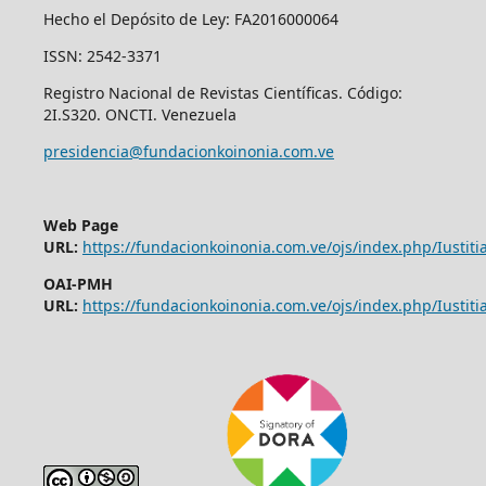
Hecho el Depósito de Ley: FA2016000064
ISSN: 2542-3371
Registro Nacional de Revistas Científicas. Código:
2I.S320. ONCTI. Venezuela
presidencia@fundacionkoinonia.com.ve
Web Page
URL:
https://fundacionkoinonia.com.ve/ojs/index.php/Iustitia
OAI-PMH
URL:
https://fundacionkoinonia.com.ve/ojs/index.php/Iustitia