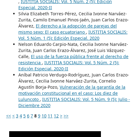
,
IUSTITIA SOCIALIS: Vol. 5 Núm. 2 (5): Edición
Especial. 2020-II
Silvia Elizabeth Torres-Pérez, Cecilia Ivonne Narváez-
Zurita, Camilo Emanuel Pinos-Jaén, Juan Carlos Erazo-
Álvarez,
El derecho a la adopción de parejas del
mismo sexo: El caso ecuatoriano
,
IUSTITIA SOCIALIS:
Vol. 5 Núm. 1 (5): Edición Especial. 2020
Nelson Eduardo Carpio-Nata, Cecilia Ivonne Narváez-
Zurita, Juan Carlos Erazo-Álvarez, José Luis Vázquez-
Calle,
El uso de la fuerza pública frente al derecho de
resistencia
,
IUSTITIA SOCIALIS: Vol. 5 Núm. 2 (5):
Edición Especial. 2020-II
Aníbal Patricio Verdugo-Rodríguez, Juan Carlos Erazo-
Álvarez, Cecilia Ivonne Narváez-Zurita, Cornelio
Agustín Borja-Pozo,
Vulneración de la garantía de la
motivación constitucional en el caso: Los diez de
Luluncoto
,
IUSTITIA SOCIALIS: Vol. 5 Núm. 9 (5): Julio -
Diciembre 2020
<<
<
3
4
5
6
7
8
9
10
11
12
>
>>