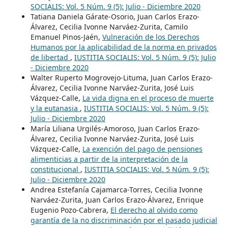
SOCIALIS: Vol. 5 Núm. 9 (5): Julio - Diciembre 2020
Tatiana Daniela Gárate-Osorio, Juan Carlos Erazo-
Álvarez, Cecilia Ivonne Narváez-Zurita, Camilo
Emanuel Pinos-Jaén,
Vulneración de los Derechos
Humanos por la aplicabilidad de la norma en privados
de libertad
,
IUSTITIA SOCIALIS: Vol. 5 Núm. 9 (5): Julio
- Diciembre 2020
Walter Ruperto Mogrovejo-Lituma, Juan Carlos Erazo-
Álvarez, Cecilia Ivonne Narváez-Zurita, José Luis
Vázquez-Calle,
La vida digna en el proceso de muerte
y la eutanasia
,
IUSTITIA SOCIALIS: Vol. 5 Núm. 9 (5):
Julio - Diciembre 2020
María Liliana Urgilés-Amoroso, Juan Carlos Erazo-
Álvarez, Cecilia Ivonne Narváez-Zurita, José Luis
Vázquez-Calle,
La exención del pago de pensiones
alimenticias a partir de la interpretación de la
constitucional
,
IUSTITIA SOCIALIS: Vol. 5 Núm. 9 (5):
Julio - Diciembre 2020
Andrea Estefanía Cajamarca-Torres, Cecilia Ivonne
Narváez-Zurita, Juan Carlos Erazo-Álvarez, Enrique
Eugenio Pozo-Cabrera,
El derecho al olvido como
garantía de la no discriminación por el pasado judicial