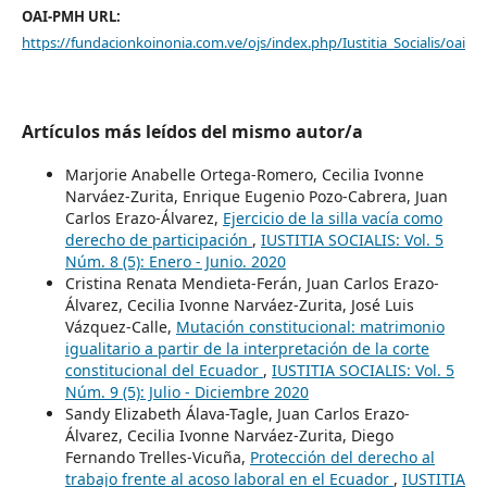
OAI-PMH URL:
https://fundacionkoinonia.com.ve/ojs/index.php/Iustitia_Socialis/oai
Artículos más leídos del mismo autor/a
Marjorie Anabelle Ortega-Romero, Cecilia Ivonne
Narváez-Zurita, Enrique Eugenio Pozo-Cabrera, Juan
Carlos Erazo-Álvarez,
Ejercicio de la silla vacía como
derecho de participación
,
IUSTITIA SOCIALIS: Vol. 5
Núm. 8 (5): Enero - Junio. 2020
Cristina Renata Mendieta-Ferán, Juan Carlos Erazo-
Álvarez, Cecilia Ivonne Narváez-Zurita, José Luis
Vázquez-Calle,
Mutación constitucional: matrimonio
igualitario a partir de la interpretación de la corte
constitucional del Ecuador
,
IUSTITIA SOCIALIS: Vol. 5
Núm. 9 (5): Julio - Diciembre 2020
Sandy Elizabeth Álava-Tagle, Juan Carlos Erazo-
Álvarez, Cecilia Ivonne Narváez-Zurita, Diego
Fernando Trelles-Vicuña,
Protección del derecho al
trabajo frente al acoso laboral en el Ecuador
,
IUSTITIA