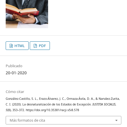
HTML
PDF
Publicado
20-01-2020
Cómo citar
González-Castillo, S. L., Erazo-Álvarez, J. C., Ormaza-Ávila, D. A., & Narváez-Zurita,
C. I. (2020). La desnaturalización de los Estados de Excepción.
IUSTITIA SOCIALIS
,
5
(8), 353–372. https://doi.org/10.35381/racji.v5i8.578
Más formatos de cita