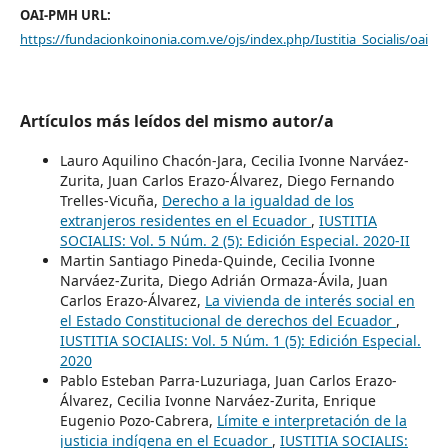
OAI-PMH URL:
https://fundacionkoinonia.com.ve/ojs/index.php/Iustitia_Socialis/oai
Artículos más leídos del mismo autor/a
Lauro Aquilino Chacón-Jara, Cecilia Ivonne Narváez-
Zurita, Juan Carlos Erazo-Álvarez, Diego Fernando
Trelles-Vicuña,
Derecho a la igualdad de los
extranjeros residentes en el Ecuador
,
IUSTITIA
SOCIALIS: Vol. 5 Núm. 2 (5): Edición Especial. 2020-II
Martin Santiago Pineda-Quinde, Cecilia Ivonne
Narváez-Zurita, Diego Adrián Ormaza-Ávila, Juan
Carlos Erazo-Álvarez,
La vivienda de interés social en
el Estado Constitucional de derechos del Ecuador
,
IUSTITIA SOCIALIS: Vol. 5 Núm. 1 (5): Edición Especial.
2020
Pablo Esteban Parra-Luzuriaga, Juan Carlos Erazo-
Álvarez, Cecilia Ivonne Narváez-Zurita, Enrique
Eugenio Pozo-Cabrera,
Límite e interpretación de la
justicia indígena en el Ecuador
,
IUSTITIA SOCIALIS: