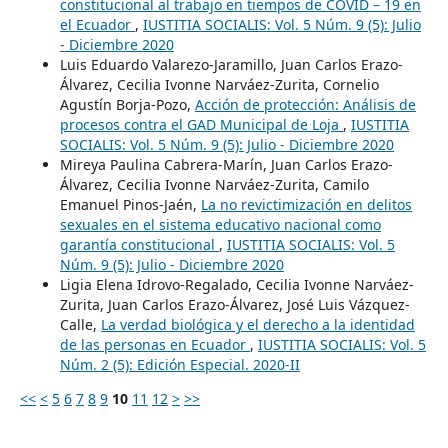
constitucional al trabajo en tiempos de COVID – 19 en
el Ecuador
,
IUSTITIA SOCIALIS: Vol. 5 Núm. 9 (5): Julio
- Diciembre 2020
Luis Eduardo Valarezo-Jaramillo, Juan Carlos Erazo-
Álvarez, Cecilia Ivonne Narváez-Zurita, Cornelio
Agustín Borja-Pozo,
Acción de protección: Análisis de
procesos contra el GAD Municipal de Loja
,
IUSTITIA
SOCIALIS: Vol. 5 Núm. 9 (5): Julio - Diciembre 2020
Mireya Paulina Cabrera-Marín, Juan Carlos Erazo-
Álvarez, Cecilia Ivonne Narváez-Zurita, Camilo
Emanuel Pinos-Jaén,
La no revictimización en delitos
sexuales en el sistema educativo nacional como
garantía constitucional
,
IUSTITIA SOCIALIS: Vol. 5
Núm. 9 (5): Julio - Diciembre 2020
Ligia Elena Idrovo-Regalado, Cecilia Ivonne Narváez-
Zurita, Juan Carlos Erazo-Álvarez, José Luis Vázquez-
Calle,
La verdad biológica y el derecho a la identidad
de las personas en Ecuador
,
IUSTITIA SOCIALIS: Vol. 5
Núm. 2 (5): Edición Especial. 2020-II
<<
<
5
6
7
8
9
10
11
12
>
>>