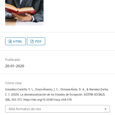
HTML
PDF
Publicado
20-01-2020
Cómo citar
González-Castillo, S. L., Erazo-Álvarez, J. C., Ormaza-Ávila, D. A., & Narváez-Zurita,
C. I. (2020). La desnaturalización de los Estados de Excepción.
IUSTITIA SOCIALIS
,
5
(8), 353–372. https://doi.org/10.35381/racji.v5i8.578
Más formatos de cita