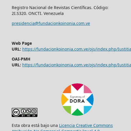
Registro Nacional de Revistas Científicas. Código:
2I.S320. ONCTI. Venezuela
presidencia@fundacionkoinonia.com.ve
Web Page
URL:
https://fundacionkoinonia.com.ve/ojs/index.php/Iustitia
OAI-PMH
URL:
https://fundacionkoinonia.com.ve/ojs/index.php/Iustitia
Esta obra está bajo una
Licencia Creative Commons