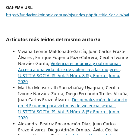
OAI-PMH URL:
https://fundacionkoinonia.com.ve/ojs/index.php/Iustitia_Socialis/oai
Artículos más leídos del mismo autor/a
Viviana Leonor Maldonado-García, Juan Carlos Erazo-
Álvarez, Enrique Eugenio Pozo-Cabrera, Cecilia Ivonne
Narváez-Zurita,
Violencia económica y patrimonial.
Acceso a una vida libre de violencia a las mujeres
,
IUSTITIA SOCIALIS: Vol. 5 Núm. 8 (5): Enero - Junio.
2020
Martha Monserrath Sucuzhañay-Uyaguari, Cecilia
Ivonne Narváez-Zurita, Diego Fernando Trelles-Vicuña,
Juan Carlos Erazo-Álvarez,
Despenalización del aborto
en el Ecuador para víctimas de violencia sexual
,
IUSTITIA SOCIALIS: Vol. 5 Núm. 8 (5): Enero - Junio.
2020
Alexandra Beatriz Encarnación-Díaz, Juan Carlos
Erazo-Álvarez, Diego Adrián Ormaza-Ávila, Cecilia