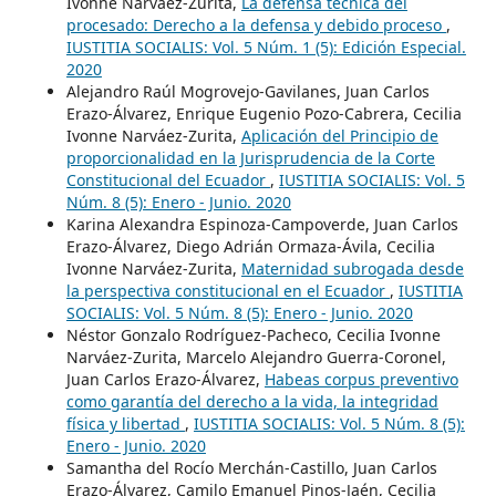
Ivonne Narváez-Zurita,
La defensa técnica del
procesado: Derecho a la defensa y debido proceso
,
IUSTITIA SOCIALIS: Vol. 5 Núm. 1 (5): Edición Especial.
2020
Alejandro Raúl Mogrovejo-Gavilanes, Juan Carlos
Erazo-Álvarez, Enrique Eugenio Pozo-Cabrera, Cecilia
Ivonne Narváez-Zurita,
Aplicación del Principio de
proporcionalidad en la Jurisprudencia de la Corte
Constitucional del Ecuador
,
IUSTITIA SOCIALIS: Vol. 5
Núm. 8 (5): Enero - Junio. 2020
Karina Alexandra Espinoza-Campoverde, Juan Carlos
Erazo-Álvarez, Diego Adrián Ormaza-Ávila, Cecilia
Ivonne Narváez-Zurita,
Maternidad subrogada desde
la perspectiva constitucional en el Ecuador
,
IUSTITIA
SOCIALIS: Vol. 5 Núm. 8 (5): Enero - Junio. 2020
Néstor Gonzalo Rodríguez-Pacheco, Cecilia Ivonne
Narváez-Zurita, Marcelo Alejandro Guerra-Coronel,
Juan Carlos Erazo-Álvarez,
Habeas corpus preventivo
como garantía del derecho a la vida, la integridad
física y libertad
,
IUSTITIA SOCIALIS: Vol. 5 Núm. 8 (5):
Enero - Junio. 2020
Samantha del Rocío Merchán-Castillo, Juan Carlos
Erazo-Álvarez, Camilo Emanuel Pinos-Jaén, Cecilia