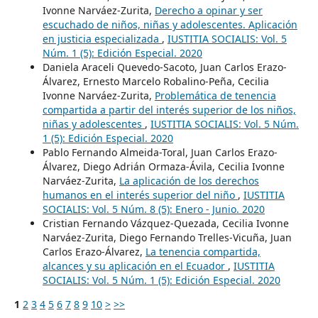
Ivonne Narváez-Zurita,
Derecho a opinar y ser
escuchado de niños, niñas y adolescentes. Aplicación
en justicia especializada
,
IUSTITIA SOCIALIS: Vol. 5
Núm. 1 (5): Edición Especial. 2020
Daniela Araceli Quevedo-Sacoto, Juan Carlos Erazo-
Álvarez, Ernesto Marcelo Robalino-Peña, Cecilia
Ivonne Narváez-Zurita,
Problemática de tenencia
compartida a partir del interés superior de los niños,
niñas y adolescentes
,
IUSTITIA SOCIALIS: Vol. 5 Núm.
1 (5): Edición Especial. 2020
Pablo Fernando Almeida-Toral, Juan Carlos Erazo-
Álvarez, Diego Adrián Ormaza-Ávila, Cecilia Ivonne
Narváez-Zurita,
La aplicación de los derechos
humanos en el interés superior del niño
,
IUSTITIA
SOCIALIS: Vol. 5 Núm. 8 (5): Enero - Junio. 2020
Cristian Fernando Vázquez-Quezada, Cecilia Ivonne
Narváez-Zurita, Diego Fernando Trelles-Vicuña, Juan
Carlos Erazo-Álvarez,
La tenencia compartida,
alcances y su aplicación en el Ecuador
,
IUSTITIA
SOCIALIS: Vol. 5 Núm. 1 (5): Edición Especial. 2020
1
2
3
4
5
6
7
8
9
10
>
>>