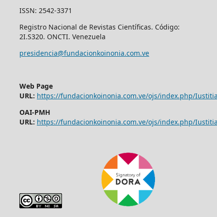
ISSN: 2542-3371
Registro Nacional de Revistas Científicas. Código:
2I.S320. ONCTI. Venezuela
presidencia@fundacionkoinonia.com.ve
Web Page
URL:
https://fundacionkoinonia.com.ve/ojs/index.php/Iustitia
OAI-PMH
URL:
https://fundacionkoinonia.com.ve/ojs/index.php/Iustitia