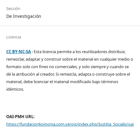
Sección
De Investigación
Licencia
CC BY-NC-SA
: Esta licencia permite a los reutilizadores distribuir,
remezclar, adaptar y construir sobre el material en cualquier medio o
formato solo con fines no comerciales, y solo siempre y cuando se
dé la atribución al creador. Si remezcla, adapta o construye sobre el
material, debe licenciar el material modificado bajo términos
idénticos.
OAI-PMH URL:
https://fundacionkoinonia.com.ve/ojs/index.php/Iustitia_Socialis/oai