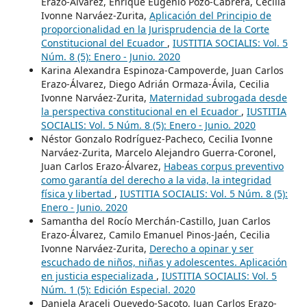
Erazo-Álvarez, Enrique Eugenio Pozo-Cabrera, Cecilia
Ivonne Narváez-Zurita,
Aplicación del Principio de
proporcionalidad en la Jurisprudencia de la Corte
Constitucional del Ecuador
,
IUSTITIA SOCIALIS: Vol. 5
Núm. 8 (5): Enero - Junio. 2020
Karina Alexandra Espinoza-Campoverde, Juan Carlos
Erazo-Álvarez, Diego Adrián Ormaza-Ávila, Cecilia
Ivonne Narváez-Zurita,
Maternidad subrogada desde
la perspectiva constitucional en el Ecuador
,
IUSTITIA
SOCIALIS: Vol. 5 Núm. 8 (5): Enero - Junio. 2020
Néstor Gonzalo Rodríguez-Pacheco, Cecilia Ivonne
Narváez-Zurita, Marcelo Alejandro Guerra-Coronel,
Juan Carlos Erazo-Álvarez,
Habeas corpus preventivo
como garantía del derecho a la vida, la integridad
física y libertad
,
IUSTITIA SOCIALIS: Vol. 5 Núm. 8 (5):
Enero - Junio. 2020
Samantha del Rocío Merchán-Castillo, Juan Carlos
Erazo-Álvarez, Camilo Emanuel Pinos-Jaén, Cecilia
Ivonne Narváez-Zurita,
Derecho a opinar y ser
escuchado de niños, niñas y adolescentes. Aplicación
en justicia especializada
,
IUSTITIA SOCIALIS: Vol. 5
Núm. 1 (5): Edición Especial. 2020
Daniela Araceli Quevedo-Sacoto, Juan Carlos Erazo-