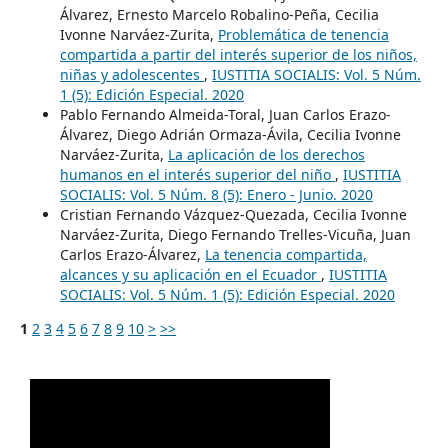
Álvarez, Ernesto Marcelo Robalino-Peña, Cecilia
Ivonne Narváez-Zurita,
Problemática de tenencia
compartida a partir del interés superior de los niños,
niñas y adolescentes
,
IUSTITIA SOCIALIS: Vol. 5 Núm.
1 (5): Edición Especial. 2020
Pablo Fernando Almeida-Toral, Juan Carlos Erazo-
Álvarez, Diego Adrián Ormaza-Ávila, Cecilia Ivonne
Narváez-Zurita,
La aplicación de los derechos
humanos en el interés superior del niño
,
IUSTITIA
SOCIALIS: Vol. 5 Núm. 8 (5): Enero - Junio. 2020
Cristian Fernando Vázquez-Quezada, Cecilia Ivonne
Narváez-Zurita, Diego Fernando Trelles-Vicuña, Juan
Carlos Erazo-Álvarez,
La tenencia compartida,
alcances y su aplicación en el Ecuador
,
IUSTITIA
SOCIALIS: Vol. 5 Núm. 1 (5): Edición Especial. 2020
1
2
3
4
5
6
7
8
9
10
>
>>