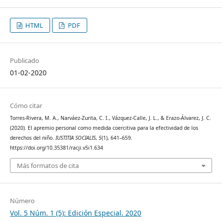
HTML
PDF
Publicado
01-02-2020
Cómo citar
Torres-Rivera, M. A., Narváez-Zurita, C. I., Vázquez-Calle, J. L., & Erazo-Álvarez, J. C.
(2020). El apremio personal como medida coercitiva para la efectividad de los
derechos del niño.
IUSTITIA SOCIALIS
,
5
(1), 641–659.
https://doi.org/10.35381/racji.v5i1.634
Más formatos de cita
Número
Vol. 5 Núm. 1 (5): Edición Especial. 2020