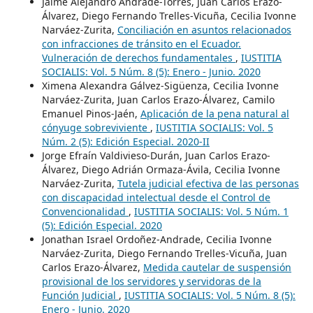
Jaime Alejandro Andrade-Torres, Juan Carlos Erazo-
Álvarez, Diego Fernando Trelles-Vicuña, Cecilia Ivonne
Narváez-Zurita,
Conciliación en asuntos relacionados
con infracciones de tránsito en el Ecuador.
Vulneración de derechos fundamentales
,
IUSTITIA
SOCIALIS: Vol. 5 Núm. 8 (5): Enero - Junio. 2020
Ximena Alexandra Gálvez-Sigüenza, Cecilia Ivonne
Narváez-Zurita, Juan Carlos Erazo-Álvarez, Camilo
Emanuel Pinos-Jaén,
Aplicación de la pena natural al
cónyuge sobreviviente
,
IUSTITIA SOCIALIS: Vol. 5
Núm. 2 (5): Edición Especial. 2020-II
Jorge Efraín Valdivieso-Durán, Juan Carlos Erazo-
Álvarez, Diego Adrián Ormaza-Ávila, Cecilia Ivonne
Narváez-Zurita,
Tutela judicial efectiva de las personas
con discapacidad intelectual desde el Control de
Convencionalidad
,
IUSTITIA SOCIALIS: Vol. 5 Núm. 1
(5): Edición Especial. 2020
Jonathan Israel Ordoñez-Andrade, Cecilia Ivonne
Narváez-Zurita, Diego Fernando Trelles-Vicuña, Juan
Carlos Erazo-Álvarez,
Medida cautelar de suspensión
provisional de los servidores y servidoras de la
Función Judicial
,
IUSTITIA SOCIALIS: Vol. 5 Núm. 8 (5):
Enero - Junio. 2020