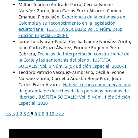
Milton Teodoro Andrade-Parra, Cecilia Ivonne
Narváez-Zurita, Juan Carlos Erazo-Álvarez, Camilo
Emanuel Pinos-Jaén,
Experiencia de la eutanasia en
Colombia y su reconocimiento en la legislación
ecuatoriana
,
IUSTITIA SOCIALIS: Vol. 5 Núm. 2 (5):
Edición Especial. 2020-II
Jorge Luis Faicán-Pauta, Cecilia Ivonne Narváez-Zurita,
Juan Carlos Erazo-Álvarez, Enrique Eugenio Pozo-
Cabrera,
Técnicas de Interpretación constitucional de
la Corte y las sentencias del pleno
,
IUSTITIA
SOCIALIS: Vol. 5 Núm. 2 (5): Edición Especial. 2020-II
Teodoro Patricio Vásquez-Zambrano, Cecilia Ivonne
Narváez-Zurita, Cornelio Agustín Borja-Pozo, Juan
Carlos Erazo-Álvarez,
Habeas corpus como mecanismo
de garantía de derechos de las personas privadas de
libertad
,
IUSTITIA SOCIALIS: Vol. 5 Núm. 1 (5): Edición
Especial. 2020
<<
<
1
2
3
4
5
6
7
8
9
10
>
>>