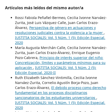
Artículos más leídos del mismo autor/a
Rossi Fabiola Peñafiel-Bermeo, Cecilia Ivonne Narváez-
Zurita, José Luis Vázquez-Calle, Juan Carlos Erazo-
Álvarez,
Perspectiva de género en actuaciones y
resoluciones judiciales contra la violencia a la mujer
,
IUSTITIA SOCIALIS: Vol. 5 Núm. 1 (5): Edición Especial.
2020
María Augusta Merchán-Calle, Cecilia Ivonne Narváez-
Zurita, Juan Carlos Erazo-Álvarez, Enrique Eugenio
Pozo-Cabrera,
Principio de interés superior del niño:
Concretización, límites y parámetros mínimos para su
aplicación
,
IUSTITIA SOCIALIS: Vol. 5 Núm. 2 (5):
Edición Especial. 2020-II
Ruth Elizabeth Sánchez-Vintimilla, Cecilia Ivonne
Narváez-Zurita, Cornelio Agustín Borja-Pozo, Juan
Carlos Erazo-Álvarez,
El debido proceso como derecho
fundamental en los procesos disciplinarios
sancionatorios de los estudiantes universitarios
,
IUSTITIA SOCIALIS: Vol. 5 Núm. 1 (5): Edición Especial.
2020