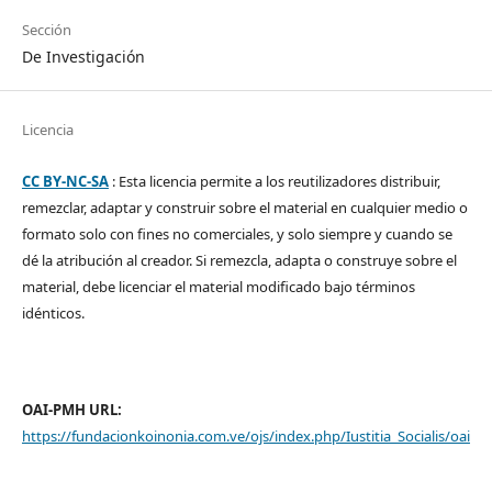
Sección
De Investigación
Licencia
CC BY-NC-SA
: Esta licencia permite a los reutilizadores distribuir,
remezclar, adaptar y construir sobre el material en cualquier medio o
formato solo con fines no comerciales, y solo siempre y cuando se
dé la atribución al creador. Si remezcla, adapta o construye sobre el
material, debe licenciar el material modificado bajo términos
idénticos.
OAI-PMH URL:
https://fundacionkoinonia.com.ve/ojs/index.php/Iustitia_Socialis/oai