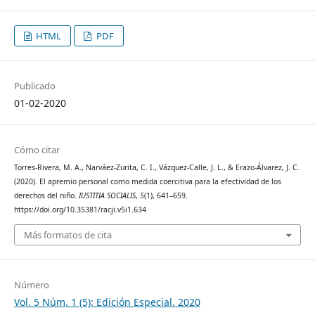
HTML
PDF
Publicado
01-02-2020
Cómo citar
Torres-Rivera, M. A., Narváez-Zurita, C. I., Vázquez-Calle, J. L., & Erazo-Álvarez, J. C.
(2020). El apremio personal como medida coercitiva para la efectividad de los
derechos del niño.
IUSTITIA SOCIALIS
,
5
(1), 641–659.
https://doi.org/10.35381/racji.v5i1.634
Más formatos de cita
Número
Vol. 5 Núm. 1 (5): Edición Especial. 2020